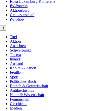
Rosa-Luxemburg-Konferenz
jW-Prozess
Aktionsbüro
Genossenschaft
jW-Shop
Titel
Aktion
Ansichten
Schwerpunkt
Thema
Inland
Ausland
Kapital & Arbeit
Feuilleton
Sport
Politisches Buch
Betrieb & Gewerkschaft
Antifaschismus
Natur & Wissenschaft
Feminismus
Geschichte
Medien