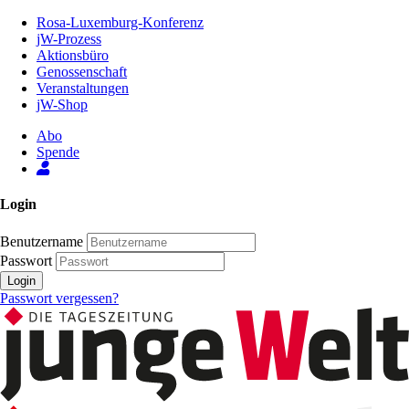
Zum
Rosa-Luxemburg-Konferenz
Inhalt
jW-Prozess
der
Aktionsbüro
Seite
Genossenschaft
Veranstaltungen
jW-Shop
Abo
Spende
Login
Benutzername
Passwort
Login
Passwort vergessen?