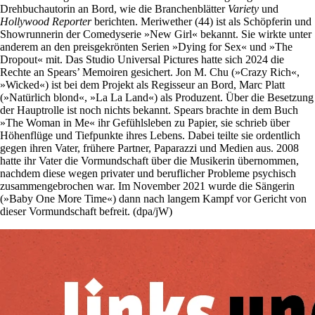
Drehbuchautorin an Bord, wie die Branchenblätter
Variety
und
Hollywood Reporter
berichten. Meriwether (44) ist als Schöpferin und
Show­runnerin der Comedyserie »New Girl« bekannt. Sie wirkte unter
anderem an den preisgekrönten Serien »Dying for Sex« und »The
Dropout« mit. Das Studio Universal Pictures hatte sich 2024 die
Rechte an Spears’ Memoiren gesichert. Jon M. Chu (»Crazy Rich«,
»Wicked«) ist bei dem Projekt als Regisseur an Bord, Marc Platt
(»Natürlich blond«, »La La Land«) als Produzent. Über die Besetzung
der Hauptrolle ist noch nichts bekannt. Spears brachte in dem Buch
»The Woman in Me« ihr Gefühlsleben zu Papier, sie schrieb über
Höhenflüge und Tiefpunkte ihres Lebens. Dabei teilte sie ordentlich
gegen ihren Vater, frühere Partner, Paparazzi und Medien aus. 2008
hatte ihr Vater die Vormundschaft über die Musikerin übernommen,
nachdem diese wegen privater und beruflicher Probleme psychisch
zusammengebrochen war. Im November 2021 wurde die Sängerin
(»Baby One More Time«) dann nach langem Kampf vor Gericht von
dieser Vormundschaft befreit. (dpa/jW)