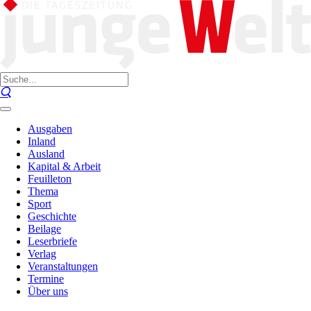
Ausgaben
Inland
Ausland
Kapital & Arbeit
Feuilleton
Thema
Sport
Geschichte
Beilage
Leserbriefe
Verlag
Veranstaltungen
Termine
Über uns