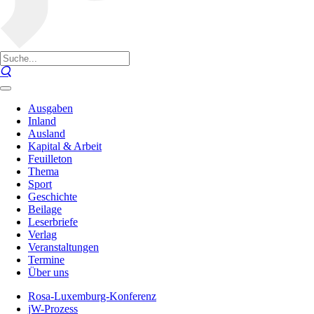
Ausgaben
Inland
Ausland
Kapital & Arbeit
Feuilleton
Thema
Sport
Geschichte
Beilage
Leserbriefe
Verlag
Veranstaltungen
Termine
Über uns
Rosa-Luxemburg-Konferenz
jW-Prozess