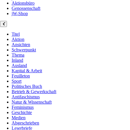
Aktionsbüro
Genossenschaft
jW-Shop
Titel
Aktion
Ansichten
Schwerpunkt
Thema
Inland
Ausland
Kapital & Arbeit
Feuilleton
Sport
Politisches Buch
Betrieb & Gewerkschaft
Antifaschismus
Natur & Wissenschaft
Feminismus
Geschichte
Medien
Abgeschrieben
Leserbriefe