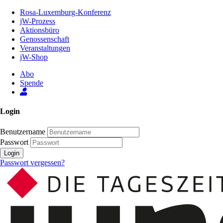
Zum
Rosa-Luxemburg-Konferenz
Inhalt
jW-Prozess
der
Aktionsbüro
Seite
Genossenschaft
Veranstaltungen
jW-Shop
Abo
Spende
Login
Benutzername
Passwort
Login
Passwort vergessen?