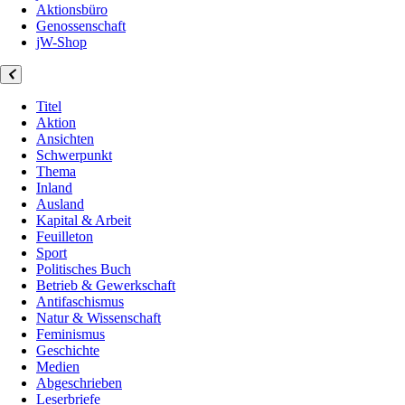
Aktionsbüro
Genossenschaft
jW-Shop
Titel
Aktion
Ansichten
Schwerpunkt
Thema
Inland
Ausland
Kapital & Arbeit
Feuilleton
Sport
Politisches Buch
Betrieb & Gewerkschaft
Antifaschismus
Natur & Wissenschaft
Feminismus
Geschichte
Medien
Abgeschrieben
Leserbriefe