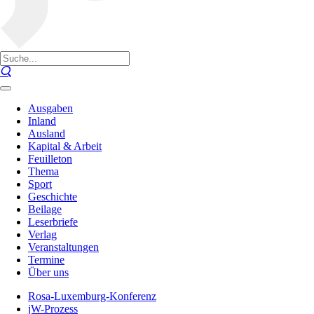
Ausgaben
Inland
Ausland
Kapital & Arbeit
Feuilleton
Thema
Sport
Geschichte
Beilage
Leserbriefe
Verlag
Veranstaltungen
Termine
Über uns
Rosa-Luxemburg-Konferenz
jW-Prozess