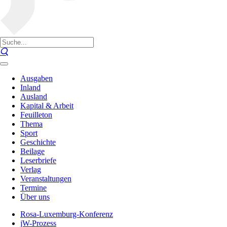
Ausgaben
Inland
Ausland
Kapital & Arbeit
Feuilleton
Thema
Sport
Geschichte
Beilage
Leserbriefe
Verlag
Veranstaltungen
Termine
Über uns
Rosa-Luxemburg-Konferenz
jW-Prozess