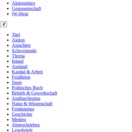
Aktionsbüro
Genossenschaft
jW-Shop
Titel
Aktion
Ansichten
Schwerpunkt
Thema
Inland
Ausland
Kapital & Arbeit
Feuilleton
Sport
Politisches Buch
Betrieb & Gewerkschaft
Antifaschismus
Natur & Wissenschaft
Feminismus
Geschichte
Medien
Abgeschrieben
Leserbriefe