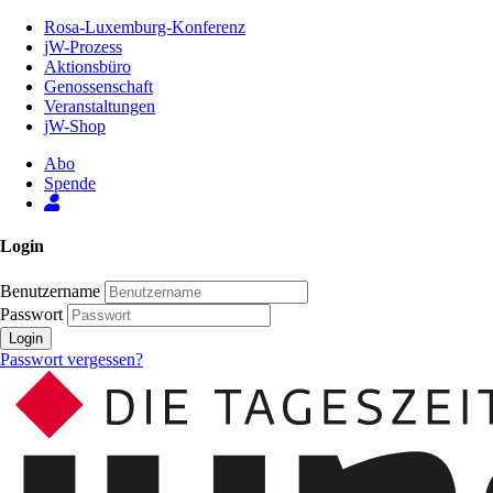
Zum
Rosa-Luxemburg-Konferenz
Inhalt
jW-Prozess
der
Aktionsbüro
Seite
Genossenschaft
Veranstaltungen
jW-Shop
Abo
Spende
Login
Benutzername
Passwort
Login
Passwort vergessen?