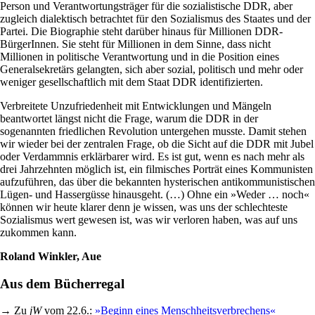
Person und Verantwortungsträger für die sozialistische DDR, aber
zugleich dialektisch betrachtet für den Sozialismus des Staates und der
Partei. Die Biographie steht darüber hinaus für Millionen DDR-
BürgerInnen. Sie steht für Millionen in dem Sinne, dass nicht
Millionen in politische Verantwortung und in die Position eines
Generalsekretärs gelangten, sich aber sozial, politisch und mehr oder
weniger gesellschaftlich mit dem Staat DDR identifizierten.
Verbreitete Unzufriedenheit mit Entwicklungen und Mängeln
beantwortet längst nicht die Frage, warum die DDR in der
sogenannten friedlichen Revolution untergehen musste. Damit stehen
wir wieder bei der zentralen Frage, ob die Sicht auf die DDR mit Jubel
oder Verdammnis erklärbarer wird. Es ist gut, wenn es nach mehr als
drei Jahrzehnten möglich ist, ein filmisches Porträt eines Kommunisten
aufzuführen, das über die bekannten hysterischen antikommunistischen
Lügen- und Hassergüsse hinausgeht. (…) Ohne ein »Weder … noch«
können wir heute klarer denn je wissen, was uns der schlechteste
Sozialismus wert gewesen ist, was wir verloren haben, was auf uns
zukommen kann.
Roland Winkler, Aue
Aus dem Bücherregal
→ Zu
jW
vom 22.6.:
»Beginn eines Menschheitsverbrechens«