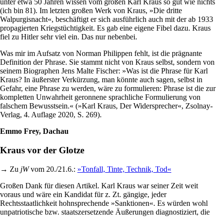
unter etwa 50 Jahren wissen vom großen Karl Kraus so gut wie nichts
(ich bin 81). Im letzten großen Werk von Kraus, »Die dritte
Walpurgisnacht«, beschäftigt er sich ausführlich auch mit der ab 1933
propagierten Kriegstüchtigkeit. Es gab eine eigene Fibel dazu. Kraus
fiel zu Hitler sehr viel ein. Das nur nebenbei.
Was mir im Aufsatz von Norman Philippen fehlt, ist die prägnante
Definition der Phrase. Sie stammt nicht von Kraus selbst, sondern von
seinem Biographen Jens Malte Fischer: »Was ist die Phrase für Karl
Kraus? In äußerster Verkürzung, man könnte auch sagen, selbst in
Gefahr, eine Phrase zu werden, wäre zu formulieren: Phrase ist die zur
kompletten Unwahrheit geronnene sprachliche Formulierung von
falschem Bewusstsein.« (»Karl Kraus, Der Widersprecher«, Zsolnay-
Verlag, 4. Auflage 2020, S. 269).
Emmo Frey, Dachau
Kraus vor der Glotze
→ Zu
jW
vom 20./21.6.:
»Tonfall, Tinte, Technik, Tod«
Großen Dank für diesen Artikel. Karl Kraus war seiner Zeit weit
voraus und wäre ein Kandidat für z. Zt. gängige, jeder
Rechtsstaatlichkeit hohnsprechende »Sanktionen«. Es würden wohl
unpatriotische bzw. staatszersetzende Äußerungen diagnostiziert, die