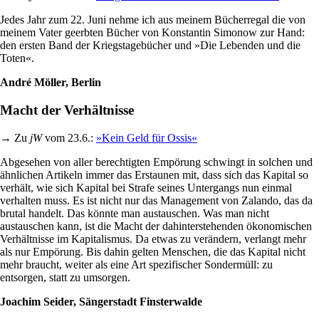
Jedes Jahr zum 22. Juni nehme ich aus meinem Bücherregal die von
meinem Vater geerbten Bücher von Konstantin Simonow zur Hand:
den ersten Band der Kriegstagebücher und »Die Lebenden und die
Toten«.
André Möller, Berlin
Macht der Verhältnisse
→ Zu
jW
vom 23.6.:
»Kein Geld für Ossis«
Abgesehen von aller berechtigten Empörung schwingt in solchen und
ähnlichen Artikeln immer das Erstaunen mit, dass sich das Kapital so
verhält, wie sich Kapital bei Strafe seines Untergangs nun einmal
verhalten muss. Es ist nicht nur das Management von Zalando, das da
brutal handelt. Das könnte man austauschen. Was man nicht
austauschen kann, ist die Macht der dahinterstehenden ökonomischen
Verhältnisse im Kapitalismus. Da etwas zu verändern, verlangt mehr
als nur Empörung. Bis dahin gelten Menschen, die das Kapital nicht
mehr braucht, weiter als eine Art spezifischer Sondermüll: zu
entsorgen, statt zu umsorgen.
Joachim Seider, Sängerstadt Finsterwalde