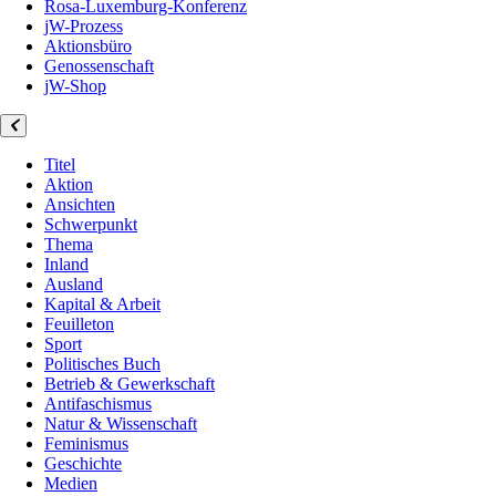
Rosa-Luxemburg-Konferenz
jW-Prozess
Aktionsbüro
Genossenschaft
jW-Shop
Titel
Aktion
Ansichten
Schwerpunkt
Thema
Inland
Ausland
Kapital & Arbeit
Feuilleton
Sport
Politisches Buch
Betrieb & Gewerkschaft
Antifaschismus
Natur & Wissenschaft
Feminismus
Geschichte
Medien