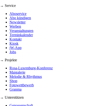
→ Service
Aboservice
Abo kündigen
Newsletter
Werben
Veranstaltungen
Terminkalender
Kontakt
Kiosk
jW-App
Jobs
→ Projekte
Rosa-Luxemburg-Konferenz
Maigalerie
Melodie & Rhythmus
Shop
Fotowettbewerb
Granma
→ Unterstützen
Genossenschaft