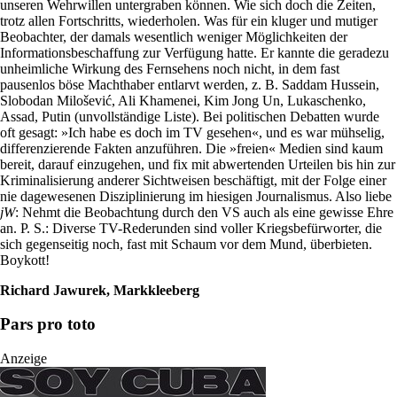
unseren Wehrwillen untergraben können. Wie sich doch die Zeiten,
trotz allen Fortschritts, wiederholen. Was für ein kluger und mutiger
Beobachter, der damals wesentlich weniger Möglichkeiten der
Informationsbeschaffung zur Verfügung hatte. Er kannte die geradezu
unheimliche Wirkung des Fernsehens noch nicht, in dem fast
pausenlos böse Machthaber entlarvt werden, z. B. Saddam Hussein,
Slobodan Milošević, Ali Khamenei, Kim Jong Un, Lukaschenko,
Assad, Putin (unvollständige Liste). Bei politischen Debatten wurde
oft gesagt: »Ich habe es doch im TV gesehen«, und es war mühselig,
differenzierende Fakten anzuführen. Die »freien« Medien sind kaum
bereit, darauf einzugehen, und fix mit abwertenden Urteilen bis hin zur
Kriminalisierung anderer Sichtweisen beschäftigt, mit der Folge einer
nie dagewesenen Disziplinierung im hiesigen Journalismus. Also liebe
jW
: Nehmt die Beobachtung durch den VS auch als eine gewisse Ehre
an. P. S.: Diverse TV-Rederunden sind voller Kriegsbefürworter, die
sich gegenseitig noch, fast mit Schaum vor dem Mund, überbieten.
Boykott!
Richard Jawurek, Markkleeberg
Pars pro toto
Anzeige