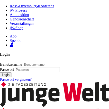
Zum
Rosa-Luxemburg-Konferenz
Inhalt
jW-Prozess
der
Aktionsbüro
Seite
Genossenschaft
Veranstaltungen
jW-Shop
Abo
Spende
Login
Benutzername
Passwort
Login
Passwort vergessen?