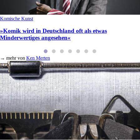
Komische Kunst
»Komik wird in Deutschland oft als etwas
Minderwertiges angesehen«
→
mehr von
Ken Merten