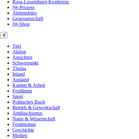
Rosa-Luxemburg-Konferenz
jW-Prozess
Aktionsbüro
Genossenschaft
jW-Shop
Titel
Aktion
Ansichten
Schwerpunkt
Thema
Inland
Ausland
Kapital & Arbeit
Feuilleton
Sport
Politisches Buch
Betrieb & Gewerkschaft
Antifaschismus
Natur & Wissenschaft
Feminismus
Geschichte
Medien