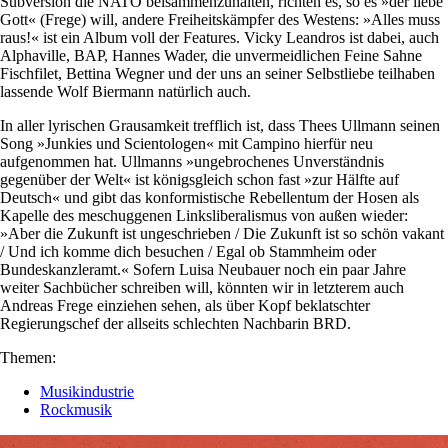
Subversion die NATO beisammenzuhalten, richten es, so es »der liebe
Gott« (Frege) will, andere Freiheitskämpfer des Westens: »Alles muss
raus!« ist ein Album voll der Features. Vicky Leandros ist dabei, auch
Alphaville, BAP, Hannes Wader, die unvermeidlichen Feine Sahne
Fischfilet, Bettina Wegner und der uns an seiner Selbstliebe teilhaben
lassende Wolf Biermann natürlich auch.
In aller lyrischen Grausamkeit trefflich ist, dass Thees Ullmann seinen
Song »Junkies und Scientologen« mit Campino hierfür neu
aufgenommen hat. Ullmanns »ungebrochenes Unverständnis
gegenüber der Welt« ist königsgleich schon fast »zur Hälfte auf
Deutsch« und gibt das konformistische Rebellentum der Hosen als
Kapelle des meschuggenen Linksliberalismus von außen wieder:
»Aber die Zukunft ist ungeschrieben / Die Zukunft ist so schön vakant
/ Und ich komme dich besuchen / Egal ob Stammheim oder
Bundeskanzleramt.« Sofern Luisa Neubauer noch ein paar Jahre
weiter Sachbücher schreiben will, könnten wir in letzterem auch
Andreas Frege einziehen sehen, als über Kopf beklatschter
Regierungschef der allseits schlechten Nachbarin BRD.
Themen:
Musikindustrie
Rockmusik