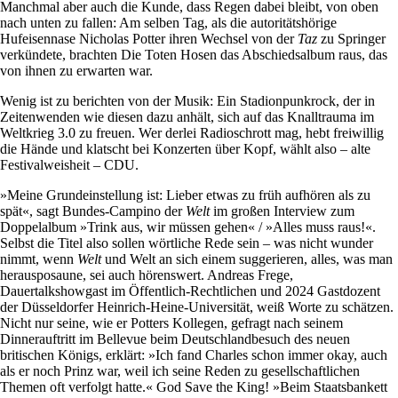
Manchmal aber auch die Kunde, dass Regen dabei bleibt, von oben
nach unten zu fallen: Am selben Tag, als die autoritätshörige
Hufeisennase Nicholas Potter ihren Wechsel von der
Taz
zu Springer
verkündete, brachten Die Toten Hosen das Abschiedsalbum raus, das
von ihnen zu erwarten war.
Wenig ist zu berichten von der Musik: Ein Stadionpunkrock, der in
Zeitenwenden wie diesen dazu anhält, sich auf das Knalltrauma im
Weltkrieg 3.0 zu freuen. Wer derlei Radioschrott mag, hebt freiwillig
die Hände und klatscht bei Konzerten über Kopf, wählt also – alte
Festivalweisheit – CDU.
»Meine Grundeinstellung ist: Lieber etwas zu früh aufhören als zu
spät«, sagt Bundes-Campino der
Welt
im großen Interview zum
Doppelalbum »Trink aus, wir müssen gehen« / »Alles muss raus!«.
Selbst die Titel also sollen wörtliche Rede sein – was nicht wunder
nimmt, wenn
Welt
und Welt an sich einem suggerieren, alles, was man
herausposaune, sei auch hörenswert. Andreas Frege,
Dauertalkshowgast im Öffentlich-Rechtlichen und 2024 Gastdozent
der Düsseldorfer Heinrich-Heine-Universität, weiß Worte zu schätzen.
Nicht nur seine, wie er Potters Kollegen, gefragt nach seinem
Dinnerauftritt im Bellevue beim Deutschlandbesuch des neuen
britischen Königs, erklärt: »Ich fand Charles schon immer okay, auch
als er noch Prinz war, weil ich seine Reden zu gesellschaftlichen
Themen oft verfolgt hatte.« God Save the King! »Beim Staatsbankett