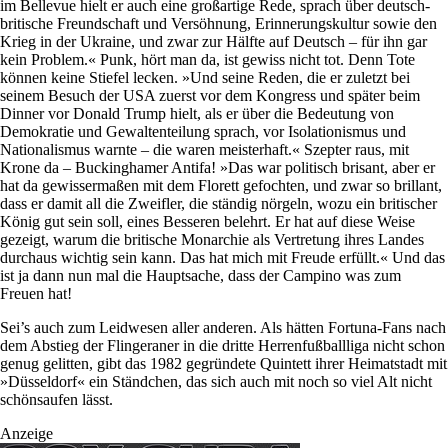
im Bellevue hielt er auch eine großartige Rede, sprach über deutsch-
britische Freundschaft und Versöhnung, Erinnerungskultur sowie den
Krieg in der Ukraine, und zwar zur Hälfte auf Deutsch – für ihn gar
kein Problem.« Punk, hört man da, ist gewiss nicht tot. Denn Tote
können keine Stiefel lecken. »Und seine Reden, die er zuletzt bei
seinem Besuch der USA zuerst vor dem Kongress und später beim
Dinner vor Donald Trump hielt, als er über die Bedeutung von
Demokratie und Gewaltenteilung sprach, vor Isolationismus und
Nationalismus warnte – die waren meisterhaft.« Szepter raus, mit
Krone da – Buckinghamer Antifa! »Das war politisch brisant, aber er
hat da gewissermaßen mit dem Florett gefochten, und zwar so brillant,
dass er damit all die Zweifler, die ständig nörgeln, wozu ein britischer
König gut sein soll, eines Besseren belehrt. Er hat auf diese Weise
gezeigt, warum die britische Monarchie als Vertretung ihres Landes
durchaus wichtig sein kann. Das hat mich mit Freude erfüllt.« Und das
ist ja dann nun mal die Hauptsache, dass der Campino was zum
Freuen hat!
Sei’s auch zum Leidwesen aller anderen. Als hätten Fortuna-Fans nach
dem Abstieg der Flingeraner in die dritte Herrenfußballliga nicht schon
genug gelitten, gibt das 1982 gegründete Quintett ihrer Heimatstadt mit
»Düsseldorf« ein Ständchen, das sich auch mit noch so viel Alt nicht
schönsaufen lässt.
Anzeige