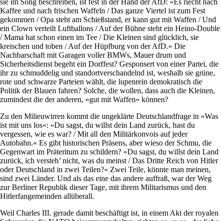
sie im Song beschreiben, ist fest in der Hand der AfD: »Es riecht nach
Kaffee und nach frischen Waffeln / Das ganze Viertel ist zum Fest
gekommen / Opa steht am Schießstand, er kann gut mit Waffen / Und
ein Clown verteilt Luftballons / Auf der Bühne steht ein Heino-Double
/ Mama hat schon einen im Tee / Die Kleinen sind glücklich, sie
kreischen und toben / Auf der Hüpfburg von der AfD.« Die
Nachbarschaft mit Garagen voller BMWs, Mauer drum und
Sicherheitsdienst begeht ein Dorffest? Gesponsert von einer Partei, die
ihr zu schmuddelig und standortverschandelnd ist, weshalb sie grüne,
rote und schwarze Parteien wählt, die lupenrein demokratisch die
Politik der Blauen fahren? Solche, die wollen, dass auch die Kleinen,
zumindest die der anderen, »gut mit Waffen« können?
Zu den Milieuwirren kommt die ungeklärte Deutschlandfrage in »Was
ist mit uns los«: »Du sagst, du willst dein Land zurück, hast du
vergessen, wie es war? / Mit all den Militärkonvois auf jeder
Autobahn.« Es gibt historischen Präsens, aber wieso der Schmu, die
Gegenwart im Präteritum zu schildern? »Du sagst, du willst dein Land
zurück, ich versteh’ nicht, was du meinst / Das Dritte Reich von Hitler
oder Deutschland in zwei Teilen?« Zwei Teile, könnte man meinen,
sind zwei Länder. Und als das eine das andere auffraß, war der Weg
zur Berliner Republik dieser Tage, mit ihrem Militarismus und den
Hitlerfangemeinden allüberall.
Weil Charles III. gerade damit beschäftigt ist, in einem Akt der royalen