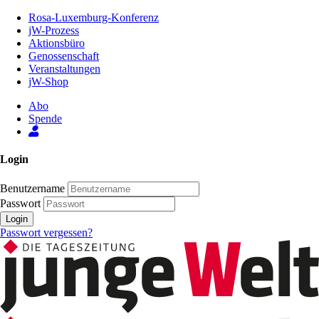
Zum
Rosa-Luxemburg-Konferenz
Inhalt
jW-Prozess
der
Aktionsbüro
Seite
Genossenschaft
Veranstaltungen
jW-Shop
Abo
Spende
Login
Benutzername
Passwort
Login
Passwort vergessen?