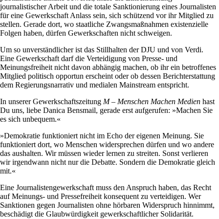
journalistischer Arbeit und die totale Sanktionierung eines Journalisten
für eine Gewerkschaft Anlass sein, sich schützend vor ihr Mitglied zu
stellen. Gerade dort, wo staatliche Zwangsmaßnahmen existenzielle
Folgen haben, dürfen Gewerkschaften nicht schweigen.
Um so unverständlicher ist das Stillhalten der DJU und von Verdi.
Eine Gewerkschaft darf die Verteidigung von Presse- und
Meinungsfreiheit nicht davon abhängig machen, ob ihr ein betroffenes
Mitglied politisch opportun erscheint oder ob dessen Berichterstattung
dem Regierungsnarrativ und medialen Mainstream entspricht.
In unserer Gewerkschaftszeitung
M – Menschen Machen Medien
hast
Du uns, liebe Danica Bensmail, gerade erst aufgerufen: »Machen Sie
es sich unbequem.«
»Demokratie funktioniert nicht im Echo der eigenen Meinung. Sie
funktioniert dort, wo Menschen widersprechen dürfen und wo andere
das aushalten. Wir müssen wieder lernen zu streiten. Sonst verlieren
wir irgendwann nicht nur die Debatte. Sondern die Demokratie gleich
mit.«
Eine Journalistengewerkschaft muss den Anspruch haben, das Recht
auf Meinungs- und Pressefreiheit konsequent zu verteidigen. Wer
Sanktionen gegen Journalisten ohne hörbaren Widerspruch hinnimmt,
beschädigt die Glaubwürdigkeit gewerkschaftlicher Solidarität.