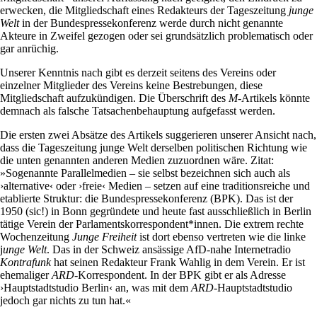
erwecken, die Mitgliedschaft eines Redakteurs der Tageszeitung
junge
Welt
in der Bundespressekonferenz werde durch nicht genannte
Akteure in Zweifel gezogen oder sei grundsätzlich problematisch oder
gar anrüchig.
Unserer Kenntnis nach gibt es derzeit seitens des Vereins oder
einzelner Mitglieder des Vereins keine Bestrebungen, diese
Mitgliedschaft aufzukündigen. Die Überschrift des
M
-Artikels könnte
demnach als falsche Tatsachenbehauptung aufgefasst werden.
Die ersten zwei Absätze des Artikels suggerieren unserer Ansicht nach,
dass die Tageszeitung junge Welt derselben politischen Richtung wie
die unten genannten anderen Medien zuzuordnen wäre. Zitat:
»Sogenannte Parallelmedien – sie selbst bezeichnen sich auch als
›alternative‹ oder ›freie‹ Medien – setzen auf eine traditionsreiche und
etablierte Struktur: die Bundespressekonferenz (BPK). Das ist der
1950 (sic!) in Bonn gegründete und heute fast ausschließlich in Berlin
tätige Verein der Parlamentskorrespondent*innen. Die extrem rechte
Wochenzeitung
Junge Freiheit
ist dort ebenso vertreten wie die linke
j
unge Welt
. Das in der Schweiz ansässige AfD-nahe Internetradio
Kontrafunk
hat seinen Redakteur Frank Wahlig in dem Verein. Er ist
ehemaliger
ARD
-Korrespondent. In der BPK gibt er als Adresse
›Hauptstadtstudio Berlin‹ an, was mit dem
ARD
-Hauptstadtstudio
jedoch gar nichts zu tun hat.«