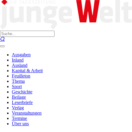
Ausgaben
Inland
Ausland
Kapital & Arbeit
Feuilleton
Thema
Sport
Geschichte
Beilage
Leserbriefe
Verlag
Veranstaltungen
Termine
Über uns