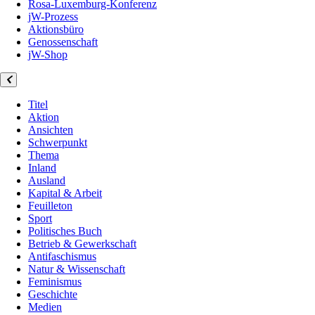
Rosa-Luxemburg-Konferenz
jW-Prozess
Aktionsbüro
Genossenschaft
jW-Shop
Titel
Aktion
Ansichten
Schwerpunkt
Thema
Inland
Ausland
Kapital & Arbeit
Feuilleton
Sport
Politisches Buch
Betrieb & Gewerkschaft
Antifaschismus
Natur & Wissenschaft
Feminismus
Geschichte
Medien