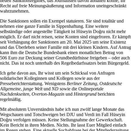
neuen Sanktionsregimes, das Journalisten davon abhalten könne, ihr
Recht auf freie Meinungsäußerung und Information uneingeschränkt
wahrzunehmen.
Die Sanktionen sollen ein Exempel statuieren. Sie sind totalitär und
nehmen eine ganze Familie in Sippenhaftung. Eine weitere
selbständige oder angestellte Tätigkeit ist Hüseyin Doğru nicht mehr
möglich. Er darf nicht reisen, seine Konten sind eingefroren. Er kämpft
seit Verhängung der Sanktionen am 20. Mai 2025 um seine Existenz
und das Überleben seiner Familie mit drei kleinen Kindern. Auf Antrag
kann ihm die Deutsche Bundesbank einen monatlichen Betrag von
506 Euro zur Deckung seiner Grundbedürfnisse freigeben – oder auch
nicht. Das ist noch unterhalb des Regelbedarfssatzes beim Bürgergeld.
Ich gehe davon aus, Ihr wisst um sein Schicksal von Anfragen
solidarischer Kolleginnen und Kollegen sowie aus der
Presseberichterstattung. Wenigstens
Berliner Zeitung
,
Ostdeutsche
Allgemeine
,
junge Welt
und
ND
sowie die Onlineportale
Nachdenkseiten
,
Overton-Magazin
und
Hintergrund
berichten
regelmäßig.
Mit absolutem Unverständnis habe ich nun zwölf lange Monate das
Wegschauen und Totschweigen bei DJU und Verdi im Fall Hüseyin
Doğru verfolgen müssen. Keine Stellungnahme der Gewerkschaft.
Kein Bericht in ihren Medien. Nichts. Ihr lasst Euer Mitglied einfach
im Regen stehen. Eine aktuelle Suchabfrage bei der Mitgliederzeitung