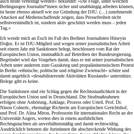
auch heute verteidigt werden« bekundet: »Die Frage, unter welchen
Bedingungen Journalist*innen sicher und unabhängig arbeiten können,
ist heute ebenso aktuell wie zur Gründung der DJU. (…) zunehmende
Attacken auf Medienschaffende zeigen, dass Pressefreiheit nicht
selbstverständlich ist, sondern aktiv geschützt werden muss – jeden
Tag.«
Ich wende mich an Euch im Fall des Berliner Journalisten Hüseyin
Doğru. Er ist DJU-Mitglied und wegen seiner journalistischen Arbeit
seit einem Jahr mit Sanktionen belegt, beschlossen vom Rat der
Europäischen Union, mutmaßlich auf Betreiben der Bundesregierung.
Begründet wird das Vorgehen damit, dass er mit seiner journalistischen
Arbeit unter anderem zum Gazakrieg und propalästinensischem Protest
in Berlin »ethnische, politische und religiöse Zwietracht« schüre und
damit angeblich »destabilisierende Aktivitäten Russlands« unterstütze.
Belege gibt es keine.
Die Sanktionen sind ein Schlag gegen die Rechtsstaatlichkeit in der
Europäischen Union und in Deutschland. Die Strafmaßnahmen
erfolgen ohne Anhörung, Anklage, Prozess oder Urteil. Prof. Dr.
Ninon Colneric, ehemalige Richterin am Europäischen Gerichtshof,
und Prof. Dr. Alina Miron, Professorin für internationales Recht an der
Universität Angers, werten dies in einem ausführlichen
Rechtsgutachten als unverhältnismäßig und damit rechtswidrig.
Ausdrücklich betonen die Juristinnen die abschreckende Wirkung des