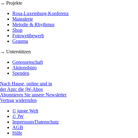
→ Projekte
Rosa-Luxemburg-Konferenz
Maigalerie
Melodie & Rhythmus
Shop
Fotowettbewerb
Granma
→ Unterstützen
Genossenschaft
Aktionsbüro
Spenden
Nach Hause, online und in
der App: die jW-Abos
Abonnieren Sie unsere Newsletter
Vertrag widerrufen
© junge Welt
© JW
Impressum/Datenschutz
AGB
Hilfe