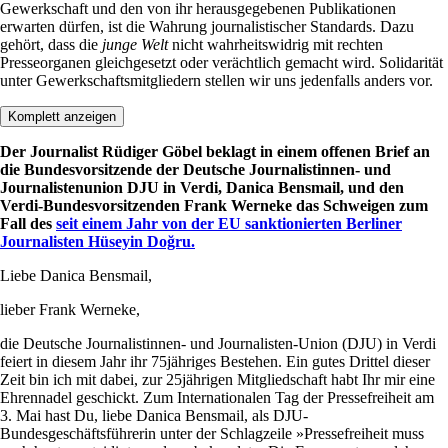
Gewerkschaft und den von ihr herausgegebenen Publikationen
erwarten dürfen, ist die Wahrung journalistischer Standards. Dazu
gehört, dass die
junge Welt
nicht wahrheitswidrig mit rechten
Presseorganen gleichgesetzt oder verächtlich gemacht wird. Solidarität
unter Gewerkschaftsmitgliedern stellen wir uns jedenfalls anders vor.
Komplett anzeigen
Der Journalist Rüdiger Göbel beklagt in einem offenen Brief an
die Bundesvorsitzende der Deutsche Journalistinnen- und
Journalistenunion DJU in Verdi, Danica Bensmail, und den
Verdi-Bundesvorsitzenden Frank Werneke das Schweigen zum
Fall des
seit einem Jahr von der EU sanktionierten Berliner
Journalisten Hüseyin Doğru.
Liebe Danica Bensmail,
lieber Frank Werneke,
die Deutsche Journalistinnen- und Journalisten-Union (DJU) in Verdi
feiert in diesem Jahr ihr 75jähriges Bestehen. Ein gutes Drittel dieser
Zeit bin ich mit dabei, zur 25jährigen Mitgliedschaft habt Ihr mir eine
Ehrennadel geschickt. Zum Internationalen Tag der Pressefreiheit am
3. Mai hast Du, liebe Danica Bensmail, als DJU-
Bundesgeschäftsführerin unter der Schlagzeile »Pressefreiheit muss