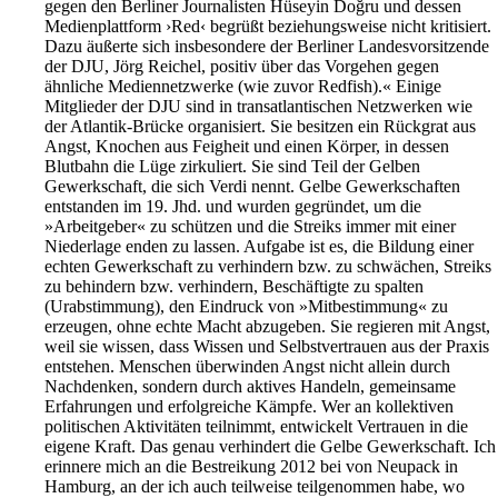
gegen den Berliner Journalisten Hüseyin Doğru und dessen
Medienplattform ›Red‹ begrüßt beziehungsweise nicht kritisiert.
Dazu äußerte sich insbesondere der Berliner Landesvorsitzende
der DJU, Jörg Reichel, positiv über das Vorgehen gegen
ähnliche Mediennetzwerke (wie zuvor Redfish).« Einige
Mitglieder der DJU sind in transatlantischen Netzwerken wie
der Atlantik-Brücke organisiert. Sie besitzen ein Rückgrat aus
Angst, Knochen aus Feigheit und einen Körper, in dessen
Blutbahn die Lüge zirkuliert. Sie sind Teil der Gelben
Gewerkschaft, die sich Verdi nennt. Gelbe Gewerkschaften
entstanden im 19. Jhd. und wurden gegründet, um die
»Arbeitgeber« zu schützen und die Streiks immer mit einer
Niederlage enden zu lassen. Aufgabe ist es, die Bildung einer
echten Gewerkschaft zu verhindern bzw. zu schwächen, Streiks
zu behindern bzw. verhindern, Beschäftigte zu spalten
(Urabstimmung), den Eindruck von »Mitbestimmung« zu
erzeugen, ohne echte Macht abzugeben. Sie regieren mit Angst,
weil sie wissen, dass Wissen und Selbstvertrauen aus der Praxis
entstehen. Menschen überwinden Angst nicht allein durch
Nachdenken, sondern durch aktives Handeln, gemeinsame
Erfahrungen und erfolgreiche Kämpfe. Wer an kollektiven
politischen Aktivitäten teilnimmt, entwickelt Vertrauen in die
eigene Kraft. Das genau verhindert die Gelbe Gewerkschaft. Ich
erinnere mich an die Bestreikung 2012 bei von Neupack in
Hamburg, an der ich auch teilweise teilgenommen habe, wo