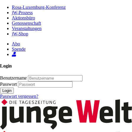
Zum
Rosa-Luxemburg-Konferenz
Inhalt
jW-Prozess
der
Aktionsbüro
Seite
Genossenschaft
Veranstaltungen
jW-Shop
Abo
Spende
Login
Benutzername
Passwort
Login
Passwort vergessen?