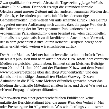
Zwar qualifiziert der zweite Absatz die Tageszeitung
junge Welt
als
»linke« Publikation. Dennoch erzeugt die zumindest formale
Gleichsetzung unserer Zeitung mit den anderen genannten Medien den
Eindruck, es bestünden politisch- inhaltliche oder sonstige
Gemeinsamkeiten. Dies weisen wir aufs schärfste zurück. Der Beitrag
suggeriert unserer Auffassung nach zudem, dass die
junge Welt
durch
die Etikettierung der im Text genannten Publikationen als ein
»sogenanntes Parallelmedium« daran beteiligt sei, »den traditionellen
Journalismus systematisch zu diskreditieren«. Auch diesen Vorwurf,
der in dem genannten Artikel durch keinerlei Beispiele belegt oder
näher erklärt wird, weisen wir entschieden zurück.
Der Autor Matthias Meisner hat nachweislich schon mehrfach Texte
dieser Art publiziert und hatte auch über die BPK sowie dort vertretene
Medien vergleichbar geschrieben. Erinnert sei an Meisners Beiträge
vom 20. und 21. Juni 2022 auf der Plattform X bzw. auf dem Portal
www.volksverpetzer.de über den Blog
Nachdenkseiten
und den
damals dort neu tätigen Journalisten Florian Warweg. Dessen
Aufnahme in die BPK hatte Meisner öffentlich gemacht, bevor das
Medium die offizielle Mitteilung erhalten hatte, und dabei Warweg als
»Kreml-Propagandist(en)« diffamiert.
Wir erwarten von einer gewerkschaftlichen Publikation keine
unkritische Berichterstattung über die
junge Welt
, den Verlag 8. Mai
oder Presseorgane im Allgemeinen. Was wir allerdings von unserer