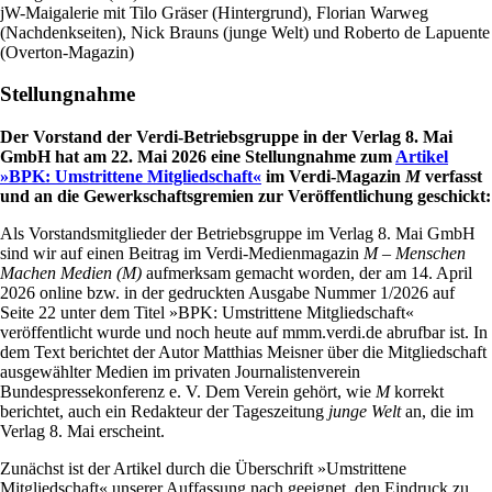
jW-Maigalerie mit Tilo Gräser (Hintergrund), Florian Warweg
(Nachdenkseiten), Nick Brauns (junge Welt) und Roberto de Lapuente
(Overton-Magazin)
Stellungnahme
Der Vorstand der Verdi-Betriebsgruppe in der Verlag 8. Mai
GmbH hat am 22. Mai 2026 eine Stellungnahme zum
Artikel
»BPK: Umstrittene Mitgliedschaft«
im Verdi-Magazin
M
verfasst
und an die Gewerkschaftsgremien zur Veröffentlichung geschickt:
Als Vorstandsmitglieder der Betriebsgruppe im Verlag 8. Mai GmbH
sind wir auf einen Beitrag im Verdi-Medienmagazin
M – Menschen
Machen Medien (M)
aufmerksam gemacht worden, der am 14. April
2026 online bzw. in der gedruckten Ausgabe Nummer 1/2026 auf
Seite 22 unter dem Titel »BPK: Umstrittene Mitgliedschaft«
veröffentlicht wurde und noch heute auf mmm.verdi.de abrufbar ist. In
dem Text berichtet der Autor Matthias Meisner über die Mitgliedschaft
ausgewählter Medien im privaten Journalistenverein
Bundespressekonferenz e. V. Dem Verein gehört, wie
M
korrekt
berichtet, auch ein Redakteur der Tageszeitung
junge Welt
an, die im
Verlag 8. Mai erscheint.
Zunächst ist der Artikel durch die Überschrift »Umstrittene
Mitgliedschaft« unserer Auffassung nach geeignet, den Eindruck zu