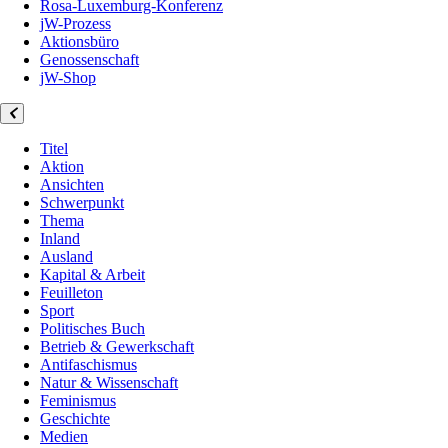
Rosa-Luxemburg-Konferenz
jW-Prozess
Aktionsbüro
Genossenschaft
jW-Shop
Titel
Aktion
Ansichten
Schwerpunkt
Thema
Inland
Ausland
Kapital & Arbeit
Feuilleton
Sport
Politisches Buch
Betrieb & Gewerkschaft
Antifaschismus
Natur & Wissenschaft
Feminismus
Geschichte
Medien