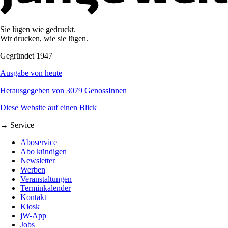
Sie lügen wie gedruckt.
Wir drucken, wie sie lügen.
Gegründet 1947
Ausgabe von heute
Herausgegeben von 3079 GenossInnen
Diese Website auf einen Blick
→ Service
Aboservice
Abo kündigen
Newsletter
Werben
Veranstaltungen
Terminkalender
Kontakt
Kiosk
jW-App
Jobs