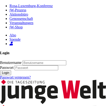
Zum
Rosa-Luxemburg-Konferenz
Inhalt
jW-Prozess
der
Aktionsbüro
Seite
Genossenschaft
Veranstaltungen
jW-Shop
Abo
Spende
Login
Benutzername
Passwort
Login
Passwort vergessen?