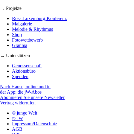
→ Projekte
Rosa-Luxemburg-Konferenz
Maigalerie
Melodie & Rhythmus
Shop
Fotowettbewerb
Granma
→ Unterstützen
Genossenschaft
Aktionsbüro
Spenden
Nach Hause, online und in
der App: die jW-Abos
Abonnieren Sie unsere Newsletter
Vertrag widerrufen
© junge Welt
© JW
Impressum/Datenschutz
AGB