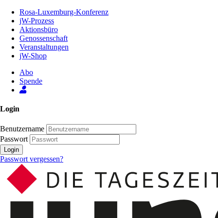
Zum
Rosa-Luxemburg-Konferenz
Inhalt
jW-Prozess
der
Aktionsbüro
Seite
Genossenschaft
Veranstaltungen
jW-Shop
Abo
Spende
Login
Benutzername
Passwort
Login
Passwort vergessen?