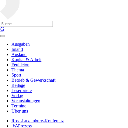
Ausgaben
Inland
Ausland
Kapital & Arbeit
Feuilleton
Thema
Sport
Betrieb & Gewerkschaft
Beilage
Leserbriefe
Verlag
Veranstaltungen
Termine
Über uns
Rosa-Luxemburg-Konferenz
jW-Prozess