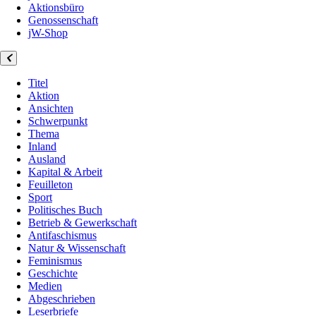
Aktionsbüro
Genossenschaft
jW-Shop
Titel
Aktion
Ansichten
Schwerpunkt
Thema
Inland
Ausland
Kapital & Arbeit
Feuilleton
Sport
Politisches Buch
Betrieb & Gewerkschaft
Antifaschismus
Natur & Wissenschaft
Feminismus
Geschichte
Medien
Abgeschrieben
Leserbriefe