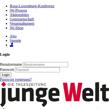
Zum
Rosa-Luxemburg-Konferenz
Inhalt
jW-Prozess
der
Aktionsbüro
Seite
Genossenschaft
Veranstaltungen
jW-Shop
Abo
Spende
Login
Benutzername
Passwort
Login
Passwort vergessen?