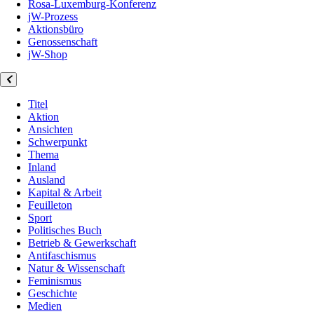
Rosa-Luxemburg-Konferenz
jW-Prozess
Aktionsbüro
Genossenschaft
jW-Shop
Titel
Aktion
Ansichten
Schwerpunkt
Thema
Inland
Ausland
Kapital & Arbeit
Feuilleton
Sport
Politisches Buch
Betrieb & Gewerkschaft
Antifaschismus
Natur & Wissenschaft
Feminismus
Geschichte
Medien