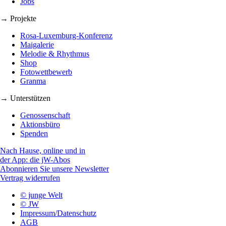
Jobs
→ Projekte
Rosa-Luxemburg-Konferenz
Maigalerie
Melodie & Rhythmus
Shop
Fotowettbewerb
Granma
→ Unterstützen
Genossenschaft
Aktionsbüro
Spenden
Nach Hause, online und in
der App: die jW-Abos
Abonnieren Sie unsere Newsletter
Vertrag widerrufen
© junge Welt
© JW
Impressum/Datenschutz
AGB