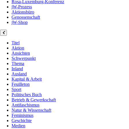
Rosa-Luxemburg-Konferenz
jW-Prozess
Aktionsbüro
Genossenschaft
jW-Shop
Titel
Aktion
Ansichten
Schwerpunkt
Thema
Inland
Ausland
Kapital & Arbeit
Feuilleton
Sport
Politisches Buch
Betrieb & Gewerkschaft
Antifaschismus
Natur & Wissenschaft
Feminismus
Geschichte
Medien