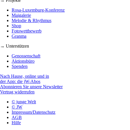
→ Projekte
Rosa-Luxemburg-Konferenz
Maigalerie
Melodie & Rhythmus
Shop
Fotowettbewerb
Granma
→ Unterstützen
Genossenschaft
Aktionsbüro
Spenden
Nach Hause, online und in
der App: die jW-Abos
Abonnieren Sie unsere Newsletter
Vertrag widerrufen
© junge Welt
© JW
Impressum/Datenschutz
AGB
Hilfe