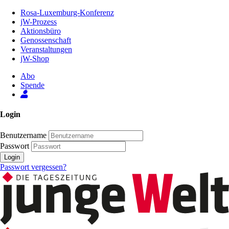
Zum
Rosa-Luxemburg-Konferenz
Inhalt
jW-Prozess
der
Aktionsbüro
Seite
Genossenschaft
Veranstaltungen
jW-Shop
Abo
Spende
Login
Benutzername
Passwort
Login
Passwort vergessen?