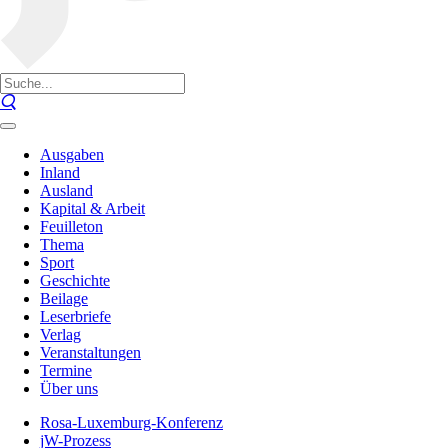
Ausgaben
Inland
Ausland
Kapital & Arbeit
Feuilleton
Thema
Sport
Geschichte
Beilage
Leserbriefe
Verlag
Veranstaltungen
Termine
Über uns
Rosa-Luxemburg-Konferenz
jW-Prozess