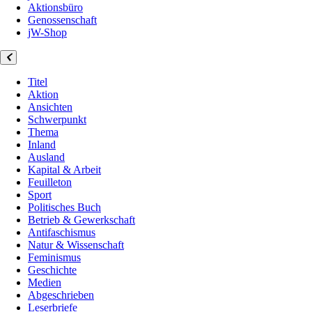
Aktionsbüro
Genossenschaft
jW-Shop
Titel
Aktion
Ansichten
Schwerpunkt
Thema
Inland
Ausland
Kapital & Arbeit
Feuilleton
Sport
Politisches Buch
Betrieb & Gewerkschaft
Antifaschismus
Natur & Wissenschaft
Feminismus
Geschichte
Medien
Abgeschrieben
Leserbriefe