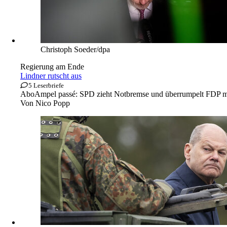
Christoph Soeder/dpa
Regierung am Ende
Lindner rutscht aus
5 Leserbriefe
Abo
Ampel passé: SPD zieht Notbremse und überrumpelt FDP mit
Von
Nico Popp