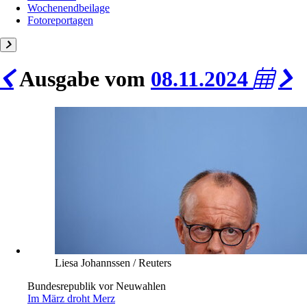
Wochenendbeilage
Fotoreportagen
Ausgabe vom
08.11.2024
Liesa Johannssen / Reuters
Bundesrepublik vor Neuwahlen
Im März droht Merz