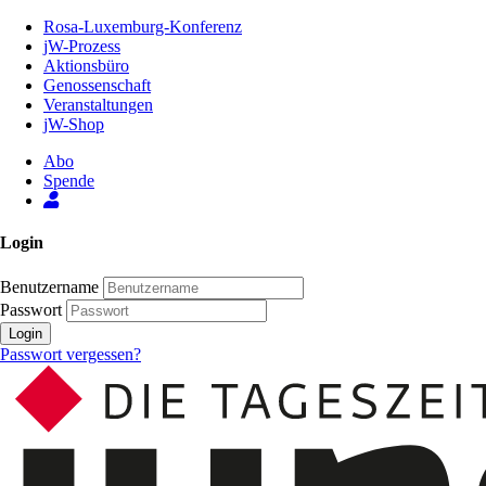
Zum
Rosa-Luxemburg-Konferenz
Inhalt
jW-Prozess
der
Aktionsbüro
Seite
Genossenschaft
Veranstaltungen
jW-Shop
Abo
Spende
Login
Benutzername
Passwort
Login
Passwort vergessen?