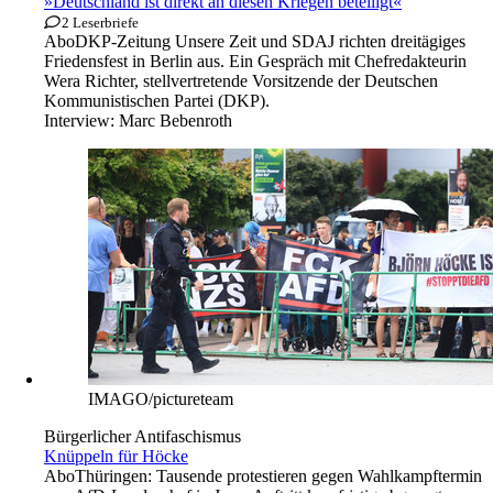
»Deutschland ist direkt an diesen Kriegen beteiligt«
2 Leserbriefe
Abo
DKP-Zeitung Unsere Zeit und SDAJ richten dreitägiges
Friedensfest in Berlin aus. Ein Gespräch mit Chefredakteurin
Wera Richter, stellvertretende Vorsitzende der Deutschen
Kommunistischen Partei (DKP).
Interview:
Marc Bebenroth
IMAGO/pictureteam
Bürgerlicher Antifaschismus
Knüppeln für Höcke
Abo
Thüringen: Tausende protestieren gegen Wahlkampftermin