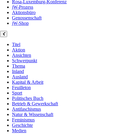
Rosa-Luxemburg-Konferenz
jW-Prozess
Aktionsbüro
Genossenschaft
jW-Shop
Titel
Aktion
Ansichten
Schwerpunkt
Thema
Inland
Ausland
Kapital & Arbeit
Feuilleton
Sport
Politisches Buch
Betrieb & Gewerkschaft
Antifaschismus
Natur & Wissenschaft
Feminismus
Geschichte
Medien