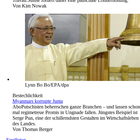
Travail.Suisse fordert daher eine pauschale Lohnerhöhung.
Von
Kim Nowak
Lynn Bo Bo/EPA/dpa
Bestechlichkeit
Myanmars korrupte Junta
Abo
Putschisten beherrschen ganze Branchen – und lassen schon
mal regimetreue Promis in Ungnade fallen. Jüngstes Beispiel ist
Serge Pun, eine der schillerndsten Gestalten im Wirtschaftsleben
des Landes.
Von
Thomas Berger
→
Feuilleton