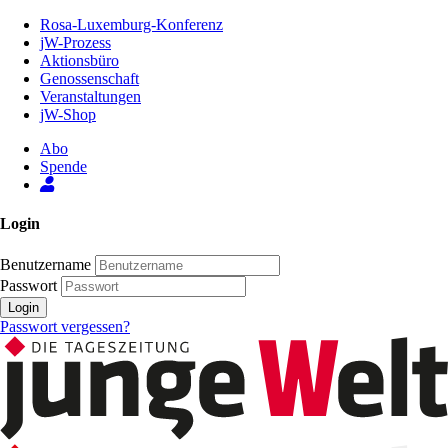
Zum
Rosa-Luxemburg-Konferenz
Inhalt
jW-Prozess
der
Aktionsbüro
Seite
Genossenschaft
Veranstaltungen
jW-Shop
Abo
Spende
Login
Benutzername
Passwort
Login
Passwort vergessen?