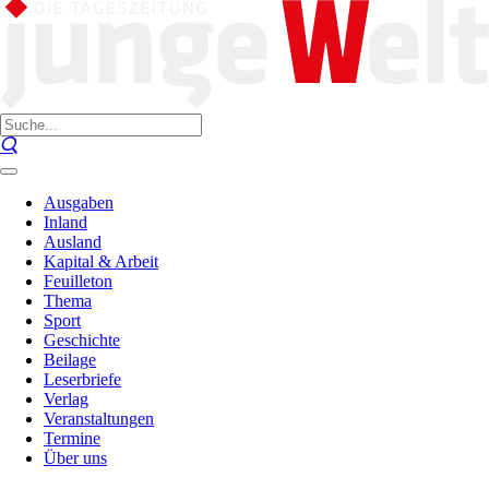
Ausgaben
Inland
Ausland
Kapital & Arbeit
Feuilleton
Thema
Sport
Geschichte
Beilage
Leserbriefe
Verlag
Veranstaltungen
Termine
Über uns