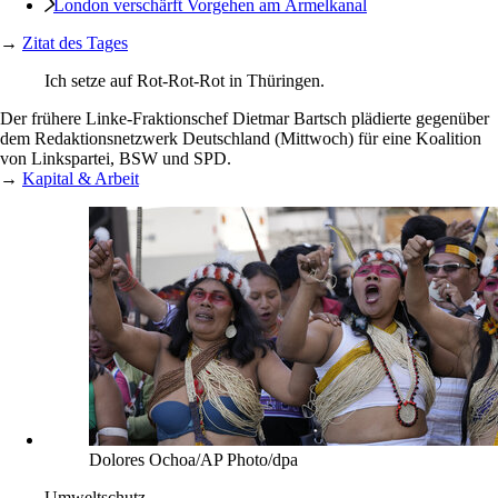
London verschärft Vorgehen am Ärmelkanal
→
Zitat des Tages
Ich setze auf Rot-Rot-Rot in Thüringen.
Der frühere Linke-Fraktionschef Dietmar Bartsch plädierte gegenüber
dem Redaktionsnetzwerk Deutschland (Mittwoch) für eine Koalition
von Linkspartei, BSW und SPD.
→
Kapital & Arbeit
Dolores Ochoa/AP Photo/dpa
Umweltschutz