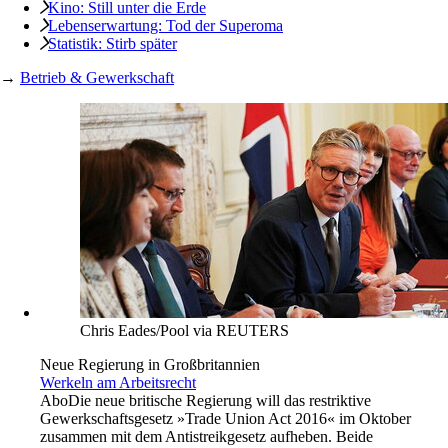
Kino: Still unter die Erde
Lebenserwartung: Tod der Superoma
Statistik: Stirb später
→
Betrieb & Gewerkschaft
Chris Eades/Pool via REUTERS
Neue Regierung in Großbritannien
Werkeln am Arbeitsrecht
Abo
Die neue britische Regierung will das restriktive
Gewerkschaftsgesetz »Trade Union Act 2016« im Oktober
zusammen mit dem Antistreikgesetz aufheben. Beide