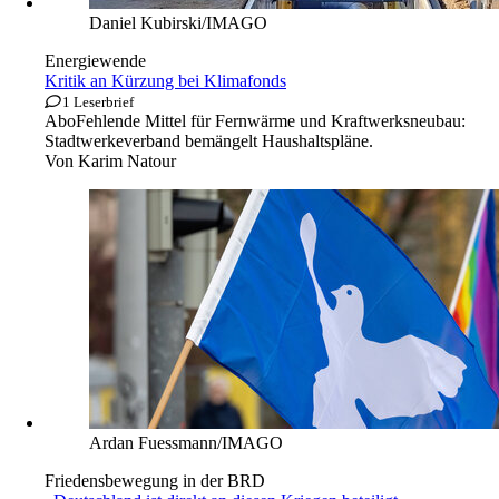
Daniel Kubirski/IMAGO
Energiewende
Kritik an Kürzung bei Klimafonds
1 Leserbrief
Abo
Fehlende Mittel für Fernwärme und Kraftwerksneubau:
Stadtwerkeverband bemängelt Haushaltspläne.
Von
Karim Natour
Ardan Fuessmann/IMAGO
Friedensbewegung in der BRD