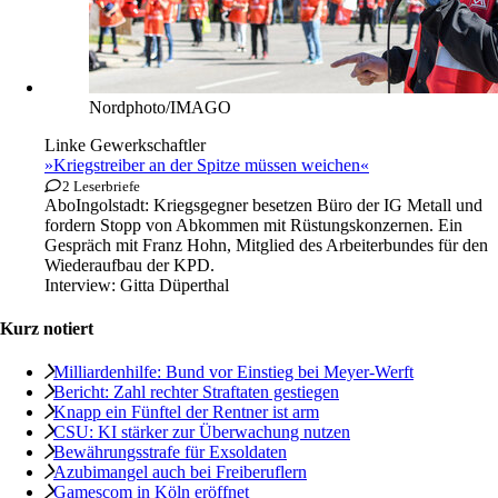
Nordphoto/IMAGO
Linke Gewerkschaftler
»Kriegstreiber an der Spitze müssen weichen«
2 Leserbriefe
Abo
Ingolstadt: Kriegsgegner besetzen Büro der IG Metall und
fordern Stopp von Abkommen mit Rüstungskonzernen. Ein
Gespräch mit Franz Hohn, Mitglied des Arbeiterbundes für den
Wiederaufbau der KPD.
Interview:
Gitta Düperthal
Kurz notiert
Milliardenhilfe: Bund vor Einstieg bei Meyer-Werft
Bericht: Zahl rechter Straftaten gestiegen
Knapp ein Fünftel der Rentner ist arm
CSU: KI stärker zur Überwachung nutzen
Bewährungsstrafe für Exsoldaten
Azubimangel auch bei Freiberuflern
Gamescom in Köln eröffnet