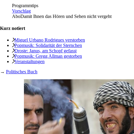
Programmtips
Vorschlag
Abo
Damit Ihnen das Hören und Sehen nicht vergeht
Kurz notiert
Miguel Urbano Rodrigues verstorben
Popmusik: Solidarität der Sternchen
Droste: Janus, am Schopf gefasst
Popmusik: Gregg Allman gestorben
Veranstaltungen
→
Politisches Buch