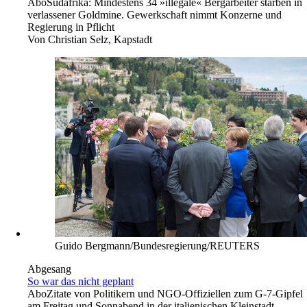
Abo
Südafrika: Mindestens 34 »illegale« Bergarbeiter starben in
verlassener Goldmine. Gewerkschaft nimmt Konzerne und
Regierung in Pflicht
Von
Christian Selz, Kapstadt
Guido Bergmann/Bundesregierung/REUTERS
Abgesang
So war das nicht geplant
Abo
Zitate von Politikern und NGO-Offiziellen zum G-7-Gipfel
am Freitag und Sonnabend in der italienischen Kleinstadt