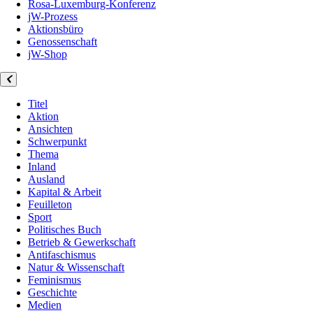
Rosa-Luxemburg-Konferenz
jW-Prozess
Aktionsbüro
Genossenschaft
jW-Shop
Titel
Aktion
Ansichten
Schwerpunkt
Thema
Inland
Ausland
Kapital & Arbeit
Feuilleton
Sport
Politisches Buch
Betrieb & Gewerkschaft
Antifaschismus
Natur & Wissenschaft
Feminismus
Geschichte
Medien