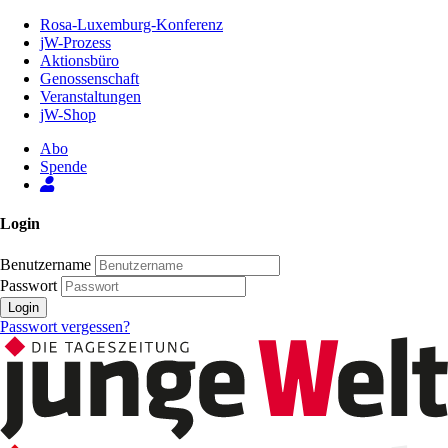
Zum
Rosa-Luxemburg-Konferenz
Inhalt
jW-Prozess
der
Aktionsbüro
Seite
Genossenschaft
Veranstaltungen
jW-Shop
Abo
Spende
Login
Benutzername
Passwort
Login
Passwort vergessen?