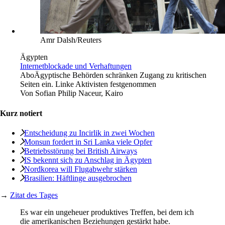
Amr Dalsh/Reuters
Ägypten
Internetblockade und Verhaftungen
Abo
Ägyptische Behörden schränken Zugang zu kritischen
Seiten ein. Linke Aktivisten festgenommen
Von
Sofian Philip Naceur, Kairo
Kurz notiert
Entscheidung zu Incirlik in zwei Wochen
Monsun fordert in Sri Lanka viele Opfer
Betriebsstörung bei British Airways
IS bekennt sich zu Anschlag in Ägypten
Nordkorea will Flugabwehr stärken
Brasilien: Häftlinge ausgebrochen
→
Zitat des Tages
Es war ein ungeheuer produktives Treffen, bei dem ich
die amerikanischen Beziehungen gestärkt habe.