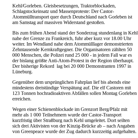
Kehl/Gorleben. Gleisbesetzungen, Traktorblockaden,
Schlagstockeinsatz und Massenproteste: Der Castor-
Atommülltransport quer durch Deutschland nach Gorleben ist
am Samstag auf massiven Widerstand gestoßen.
Bis zum frühen Abend stand der Sonderzug stundenlang in Kehl
nahe der Grenze zu Frankreich, fuhr aber kurz vor 18.00 Uhr
weiter. Im Wendland nahe dem Atommülllager demonstrierten
Zehntausende Kernkraftgegner. Die Organisatoren zählten 50
000 Menschen, die Polizei rund 25 000 - in jedem Fall war es
der bislang größte Anti-Atom-Protest in der Region überhaupt.
Der bisherige Rekord lag bei 20 000 Demonstranten 1997 in
Lüneburg.
Gegenüber dem ursprünglichen Fahrplan lief bis abends eine
mindestens dreistündige Verspätung auf. Die elf Castoren mit
123 Tonnen hochradioaktiven Abfällen sollen Montag Gorleben
erreichen.
Wegen einer Schienenblockade im Grenzort Berg/Pfalz mit
mehr als 1 000 Teilnehmern wurde der Castor-Transport
kurzfristig über Straßburg nach Kehl umgeleitet. Dort seilten
sich drei Aktivisten von der Kinzig-Brücke ab – nach Angaben
von Greenpeace wurde der Zug dadurch kurzzeitig aufgehalten.