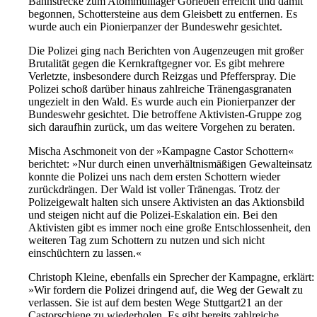
Bahnstrecke zum Atommülllager Gorleben erreicht und damit
begonnen, Schottersteine aus dem Gleisbett zu entfernen. Es
wurde auch ein Pionierpanzer der Bundeswehr gesichtet.
Die Polizei ging nach Berichten von Augenzeugen mit großer
Brutalität gegen die Kernkraftgegner vor. Es gibt mehrere
Verletzte, insbesondere durch Reizgas und Pfefferspray. Die
Polizei schoß darüber hinaus zahlreiche Tränengasgranaten
ungezielt in den Wald. Es wurde auch ein Pionierpanzer der
Bundeswehr gesichtet. Die betroffene Aktivisten-Gruppe zog
sich daraufhin zurück, um das weitere Vorgehen zu beraten.
Mischa Aschmoneit von der »Kampagne Castor Schottern«
berichtet: »Nur durch einen unverhältnismäßigen Gewalteinsatz
konnte die Polizei uns nach dem ersten Schottern wieder
zurückdrängen. Der Wald ist voller Tränengas. Trotz der
Polizeigewalt halten sich unsere Aktivisten an das Aktionsbild
und steigen nicht auf die Polizei-Eskalation ein. Bei den
Aktivisten gibt es immer noch eine große Entschlossenheit, den
weiteren Tag zum Schottern zu nutzen und sich nicht
einschüchtern zu lassen.«
Christoph Kleine, ebenfalls ein Sprecher der Kampagne, erklärt:
»Wir fordern die Polizei dringend auf, die Weg der Gewalt zu
verlassen. Sie ist auf dem besten Wege Stuttgart21 an der
Castorschiene zu wiederholen. Es gibt bereits zahlreiche