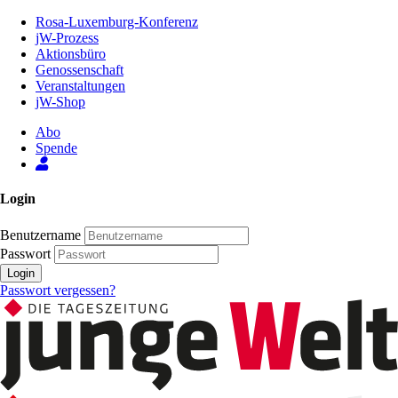
Zum
Rosa-Luxemburg-Konferenz
Inhalt
jW-Prozess
der
Aktionsbüro
Seite
Genossenschaft
Veranstaltungen
jW-Shop
Abo
Spende
Login
Benutzername
Passwort
Login
Passwort vergessen?