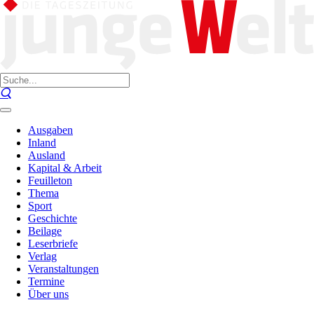
Ausgaben
Inland
Ausland
Kapital & Arbeit
Feuilleton
Thema
Sport
Geschichte
Beilage
Leserbriefe
Verlag
Veranstaltungen
Termine
Über uns