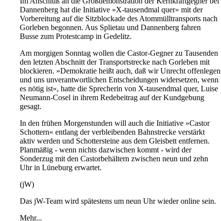
Im Anschluß an die Großdemonstration der Kernkraftgegner bei
Dannenberg hat die Initiative »X-tausendmal quer« mit der
Vorbereitung auf die Sitzblockade des Atommülltransports nach
Gorleben begonnen. Aus Splietau und Dannenberg fahren
Busse zum Protestcamp in Gedelitz.
Am morgigen Sonntag wollen die Castor-Gegner zu Tausenden
den letzten Abschnitt der Transportstrecke nach Gorleben mit
blockieren. »Demokratie heißt auch, daß wir Unrecht offenlegen
und uns unverantwortlichen Entscheidungen widersetzen, wenn
es nötig ist«, hatte die Sprecherin von X-tausendmal quer, Luise
Neumann-Cosel in ihrem Redebeitrag auf der Kundgebung
gesagt.
In den frühen Morgenstunden will auch die Initiative »Castor
Schottern« entlang der verbleibenden Bahnstrecke verstärkt
aktiv werden und Schottersteine aus dem Gleisbett entfernen.
Planmäßig - wenn nichts dazwischen kommt - wird der
Sonderzug mit den Castorbehältern zwischen neun und zehn
Uhr in Lüneburg erwartet.
(jW)
Das jW-Team wird spätestens um neun Uhr wieder online sein.
Mehr...