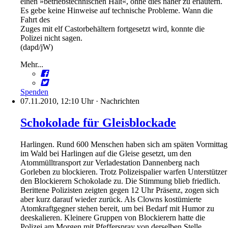
einen »betriebstechnischen Halt«, ohne dies näher zu erläutern.
Es gebe keine Hinweise auf technische Probleme. Wann die
Fahrt des
Zuges mit elf Castorbehältern fortgesetzt wird, konnte die
Polizei nicht sagen.
(dapd/jW)
Mehr...
Spenden
07.11.2010, 12:10 Uhr
·
Nachrichten
Schokolade für Gleisblockade
Harlingen. Rund 600 Menschen haben sich am späten Vormittag
im Wald bei Harlingen auf die Gleise gesetzt, um den
Atommülltransport zur Verladestation Dannenberg nach
Gorleben zu blockieren. Trotz Polizeispalier warfen Unterstützer
den Blockierern Schokolade zu. Die Stimmung blieb friedlich.
Berittene Polizisten zeigten gegen 12 Uhr Präsenz, zogen sich
aber kurz darauf wieder zurück. Als Clowns kostümierte
Atomkraftgegner stehen bereit, um bei Bedarf mit Humor zu
deeskalieren. Kleinere Gruppen von Blockierern hatte die
Polizei am Morgen mit Pfefferspray von derselben Stelle