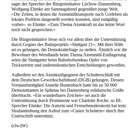
sagte der Sprecher der Bürgerinitiative Lüchow-Dannenberg,
Wolfgang Ehmke am Samstagabend gegenüber junge Welt.
»Die Zeiten, in denen die Atommülltransporte nach Gorleben als
lokales Problem dargestellt werden konnten, sind endgültig
vorbei«, so Ehmke. »Zum Thema Atomkraft ist das letzte Wort
noch nicht gesprochen.«
Die Bürgerinitiative freue sich vor allem über die Unterstützung
durch Gegner des Bahnprojekts »Stuttgart 21«. Mit ihrer Hilfe
sei es gelungen, die Demokratiefrage zu stellen. Ähnlich wie die
Bewohner des Wendlands beim Thema Atommüll-Endlagerung
seien die Stuttgarter beim Bahnhofsumbau Opfer von
Tricksereien und undemokratischen Entscheidungen geworden.
Außerdem sei den Atomkraftgegnern der Schulterschluß mit
dem Deutschen Gewerkschaftsbund (DGB) gelungen. Dessen
Vorstandsmitglied Annelie Buntenbach hatte bis zu 50 000
Demonstranten in Splietau bei Dannenberg solidarische Grüße
überbracht. »Ein wunderbares Zeichen« sei auch die
Unterstützung durch Prominente wie Charlotte Roche, so BI-
Sprecher Ehmke. Die Autorin und Fernsehmoderatorin hat trotz
Strafandrohung den Aufruf zum »Castor Schottern« durch ihre
Unterschrift unterstützt.
(clw/jW)