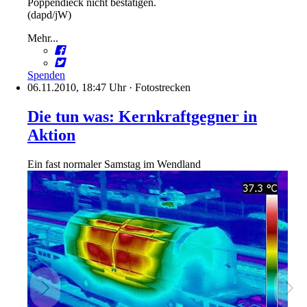
Poppendieck nicht bestätigen.
(dapd/jW)
Mehr...
Spenden
06.11.2010, 18:47 Uhr
·
Fotostrecken
Die tun was: Kernkraftgegner in
Aktion
Ein fast normaler Samstag im Wendland