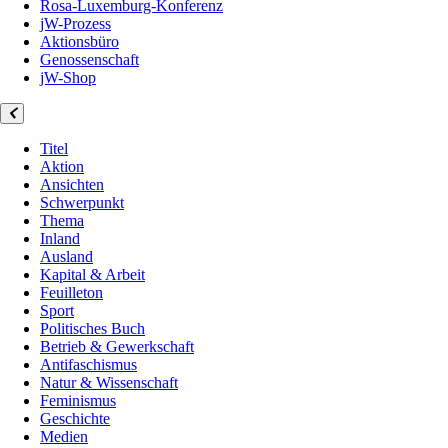
Rosa-Luxemburg-Konferenz
jW-Prozess
Aktionsbüro
Genossenschaft
jW-Shop
Titel
Aktion
Ansichten
Schwerpunkt
Thema
Inland
Ausland
Kapital & Arbeit
Feuilleton
Sport
Politisches Buch
Betrieb & Gewerkschaft
Antifaschismus
Natur & Wissenschaft
Feminismus
Geschichte
Medien