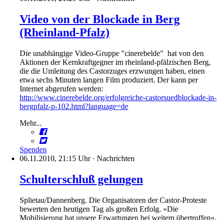
Video von der Blockade in Berg
(Rheinland-Pfalz)
Die unabhängige Video-Gruppe "cinerebelde" hat von den
Aktionen der Kernkraftgegner im rheinland-pfälzischen Berg,
die die Umleitung des Castorzuges erzwungen haben, einen
etwa sechs Minuten langen Film produziert. Der kann per
Internet abgerufen werden:
http://www.cinerebelde.org/erfolgreiche-castorsuedblockade-in-
bergpfalz-p-102.html?language=de
Mehr...
Spenden
06.11.2010, 21:15 Uhr
·
Nachrichten
Schulterschluß gelungen
Splietau/Dannenberg. Die Organisatoren der Castor-Proteste
bewerten den heutigen Tag als großen Erfolg. »Die
Mobilisierung hat unsere Erwartungen bei weitem übertroffen«,