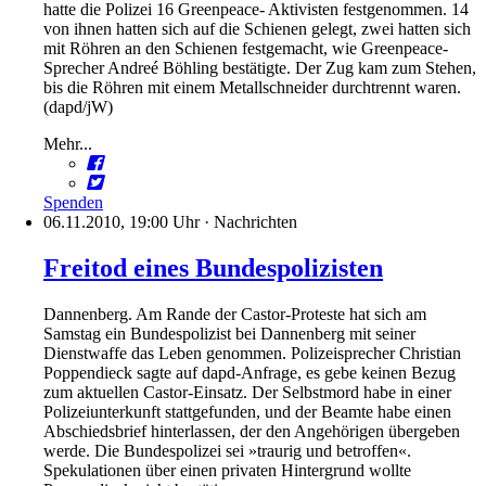
hatte die Polizei 16 Greenpeace- Aktivisten festgenommen. 14
von ihnen hatten sich auf die Schienen gelegt, zwei hatten sich
mit Röhren an den Schienen festgemacht, wie Greenpeace-
Sprecher Andreé Böhling bestätigte. Der Zug kam zum Stehen,
bis die Röhren mit einem Metallschneider durchtrennt waren.
(dapd/jW)
Mehr...
Spenden
06.11.2010, 19:00 Uhr
·
Nachrichten
Freitod eines Bundespolizisten
Dannenberg. Am Rande der Castor-Proteste hat sich am
Samstag ein Bundespolizist bei Dannenberg mit seiner
Dienstwaffe das Leben genommen. Polizeisprecher Christian
Poppendieck sagte auf dapd-Anfrage, es gebe keinen Bezug
zum aktuellen Castor-Einsatz. Der Selbstmord habe in einer
Polizeiunterkunft stattgefunden, und der Beamte habe einen
Abschiedsbrief hinterlassen, der den Angehörigen übergeben
werde. Die Bundespolizei sei »traurig und betroffen«.
Spekulationen über einen privaten Hintergrund wollte