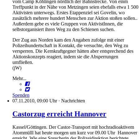
vom Camp Köhlingen nördlich der Bahnstrecke. Von einm
Treffpunkt in der Nähe von Metzingen seien ebefalls etwa 1 500
Aktivisten unterwegs. Erstes Etappenziel sei Govelin, wo
zusätzlich mehrere hundert Menschen zur Aktion stoßen sollen..
Außerdem gebe es viele Gruppen von AktivistInnen, die
selbstorganisiert ihren Weg zu den Schienen suchen.
Der Zug aus Norden kam den Angaben zufolge mit einer
Polizeihundertschaft in Kontakt, die versuchte, den Weg zu
versperren. Die Kernkraftgegner hätten aber entsprechend des
Aktionskonzepts reagiert, indem sie die Absperrungen
umfließen.
(jW)
Mehr...
Spenden
07.11.2010, 09:00 Uhr
·
Nachrichten
Castorzug erreicht Hannover
Kassel/Göttingen. Der Castor-Transport mit hochradioaktivem
Atommülll hat heute morgen um kurz vor 09.00 Uhr Hannover
erreicht. Wie eine Sprecherin der Polizeidirektion berichtete,