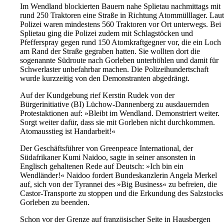
Im Wendland blockierten Bauern nahe Splietau nachmittags mit
rund 250 Traktoren eine Straße in Richtung Atommülllager. Laut
Polizei waren mindestens 560 Traktoren vor Ort unterwegs. Bei
Splietau ging die Polizei zudem mit Schlagstöcken und
Pfefferspray gegen rund 150 Atomkraftgegner vor, die ein Loch
am Rand der Straße gegraben hatten. Sie wollten dort die
sogenannte Südroute nach Gorleben unterhöhlen und damit für
Schwerlaster unbefahrbar machen. Die Polizeihundertschaft
wurde kurzzeitig von den Demonstranten abgedrängt.
Auf der Kundgebung rief Kerstin Rudek von der
Bürgerinitiative (BI) Lüchow-Dannenberg zu ausdauernden
Protestaktionen auf: »Bleibt im Wendland. Demonstriert weiter.
Sorgt weiter dafür, dass sie mit Gorleben nicht durchkommen.
Atomausstieg ist Handarbeit!«
Der Geschäftsführer von Greenpeace International, der
Südafrikaner Kumi Naidoo, sagte in seiner ansonsten in
Englisch gehaltenen Rede auf Deutsch: »Ich bin ein
Wendländer!« Naidoo fordert Bundeskanzlerin Angela Merkel
auf, sich von der Tyrannei des »Big Business« zu befreien, die
Castor-Transporte zu stoppen und die Erkundung des Salzstocks
Gorleben zu beenden.
Schon vor der Grenze auf französischer Seite in Hausbergen