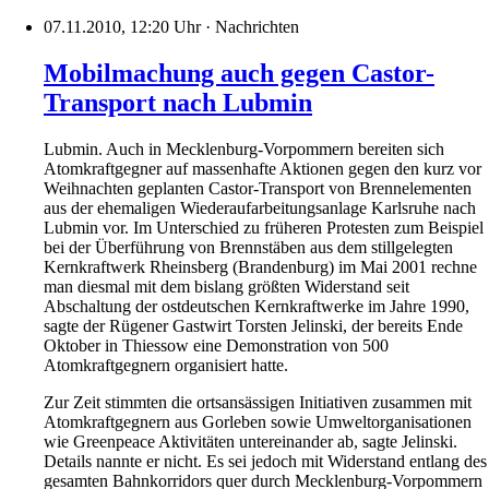
07.11.2010, 12:20 Uhr
·
Nachrichten
Mobilmachung auch gegen Castor-
Transport nach Lubmin
Lubmin. Auch in Mecklenburg-Vorpommern bereiten sich
Atomkraftgegner auf massenhafte Aktionen gegen den kurz vor
Weihnachten geplanten Castor-Transport von Brennelementen
aus der ehemaligen Wiederaufarbeitungsanlage Karlsruhe nach
Lubmin vor. Im Unterschied zu früheren Protesten zum Beispiel
bei der Überführung von Brennstäben aus dem stillgelegten
Kernkraftwerk Rheinsberg (Brandenburg) im Mai 2001 rechne
man diesmal mit dem bislang größten Widerstand seit
Abschaltung der ostdeutschen Kernkraftwerke im Jahre 1990,
sagte der Rügener Gastwirt Torsten Jelinski, der bereits Ende
Oktober in Thiessow eine Demonstration von 500
Atomkraftgegnern organisiert hatte.
Zur Zeit stimmten die ortsansässigen Initiativen zusammen mit
Atomkraftgegnern aus Gorleben sowie Umweltorganisationen
wie Greenpeace Aktivitäten untereinander ab, sagte Jelinski.
Details nannte er nicht. Es sei jedoch mit Widerstand entlang des
gesamten Bahnkorridors quer durch Mecklenburg-Vorpommern