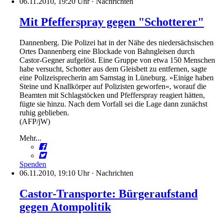
06.11.2010, 19:20 Uhr
·
Nachrichten
Mit Pfefferspray gegen "Schotterer"
Dannenberg. Die Polizei hat in der Nähe des niedersächsischen
Ortes Dannenberg eine Blockade von Bahngleisen durch
Castor-Gegner aufgelöst. Eine Gruppe von etwa 150 Menschen
habe versucht, Schotter aus dem Gleisbett zu entfernen, sagte
eine Polizeisprecherin am Samstag in Lüneburg. »Einige haben
Steine und Knallkörper auf Polizisten geworfen«, worauf die
Beamten mit Schlagstöcken und Pfefferspray reagiert hätten,
fügte sie hinzu. Nach dem Vorfall sei die Lage dann zunächst
ruhig geblieben.
(AFP/jW)
Mehr...
Spenden
06.11.2010, 19:10 Uhr
·
Nachrichten
Castor-Transporte: Bürgeraufstand
gegen Atompolitik