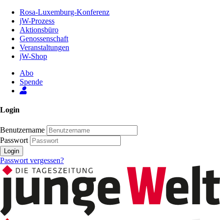
Zum
Rosa-Luxemburg-Konferenz
Inhalt
jW-Prozess
der
Aktionsbüro
Seite
Genossenschaft
Veranstaltungen
jW-Shop
Abo
Spende
Login
Benutzername
Passwort
Login
Passwort vergessen?