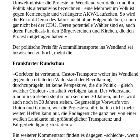
Umweltminister die Proteste im Wendland verurteilen und ihre
Politik als alternativlos bezeichnen - eine Mehrheit im Volk ist
gegen Kernenergie und verlängerte AKW-Laufzeiten. So wird
die Rekord-Demo des Jahres nicht ohne Folgen bleiben, schon
gar nicht bei der CDU. Deren potentielle Wähler sind es, auch
deren Parteibasis in den Bürgervereinen und Kirchen, die den
Protest mitgetragen haben.«
Der politische Preis für Atommülltransporte ins Wendland sei
inzwischen zu hoch, meint die
Frankfurter Rundschau
»Gorleben ist verbrannt. Castor-Transporte weiter ins Wendland
gegen den erbitterten Widerstand der Bevölkerung
durchzuprügeln, ist keine Perspektive, die die Politik – gleich
welcher Couleur - ernsthaft verfolgen kann. Der Widerstand
rund um Gorleben steht schon seit über 30 Jahren, und er wird
auch noch in 30 Jahren stehen. Gegenseitige Vorwürfe von
Union und Grünen, wer die Proteste schürt, helfen nicht mehr
weiter. Helfen kann nur, die Endlagersuche ganz neu von einer
weißen Landkarte mit größtmöglicher Transparenz und
Bürgerbeteiligung zu starten.«
Ein weiterer Kommentator findest es dagegen »schlecht«, wenn