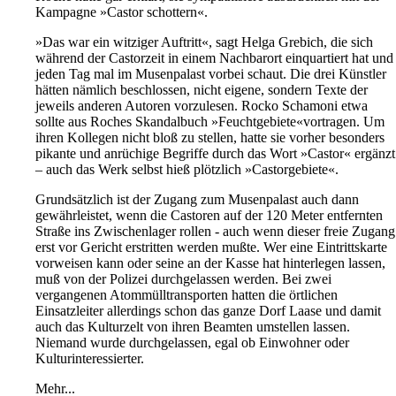
Kampagne »Castor schottern«.
»Das war ein witziger Auftritt«, sagt Helga Grebich, die sich
während der Castorzeit in einem Nachbarort einquartiert hat und
jeden Tag mal im Musenpalast vorbei schaut. Die drei Künstler
hätten nämlich beschlossen, nicht eigene, sondern Texte der
jeweils anderen Autoren vorzulesen. Rocko Schamoni etwa
sollte aus Roches Skandalbuch »Feuchtgebiete«vortragen. Um
ihren Kollegen nicht bloß zu stellen, hatte sie vorher besonders
pikante und anrüchige Begriffe durch das Wort »Castor« ergänzt
– auch das Werk selbst hieß plötzlich »Castorgebiete«.
Grundsätzlich ist der Zugang zum Musenpalast auch dann
gewährleistet, wenn die Castoren auf der 120 Meter entfernten
Straße ins Zwischenlager rollen - auch wenn dieser freie Zugang
erst vor Gericht erstritten werden mußte. Wer eine Eintrittskarte
vorweisen kann oder seine an der Kasse hat hinterlegen lassen,
muß von der Polizei durchgelassen werden. Bei zwei
vergangenen Atommülltransporten hatten die örtlichen
Einsatzleiter allerdings schon das ganze Dorf Laase und damit
auch das Kulturzelt von ihren Beamten umstellen lassen.
Niemand wurde durchgelassen, egal ob Einwohner oder
Kulturinteressierter.
Mehr...