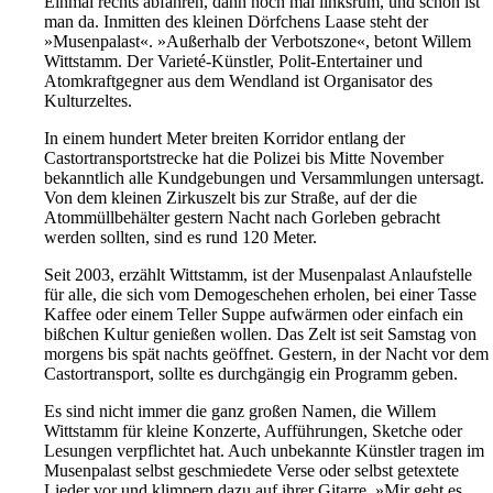
Einmal rechts abfahren, dann noch mal linksrum, und schon ist
man da. Inmitten des kleinen Dörfchens Laase steht der
»Musenpalast«. »Außerhalb der Verbotszone«, betont Willem
Wittstamm. Der Varieté-Künstler, Polit-Entertainer und
Atomkraftgegner aus dem Wendland ist Organisator des
Kulturzeltes.
In einem hundert Meter breiten Korridor entlang der
Castortransportstrecke hat die Polizei bis Mitte November
bekanntlich alle Kundgebungen und Versammlungen untersagt.
Von dem kleinen Zirkuszelt bis zur Straße, auf der die
Atommüllbehälter gestern Nacht nach Gorleben gebracht
werden sollten, sind es rund 120 Meter.
Seit 2003, erzählt Wittstamm, ist der Musenpalast Anlaufstelle
für alle, die sich vom Demogeschehen erholen, bei einer Tasse
Kaffee oder einem Teller Suppe aufwärmen oder einfach ein
bißchen Kultur genießen wollen. Das Zelt ist seit Samstag von
morgens bis spät nachts geöffnet. Gestern, in der Nacht vor dem
Castortransport, sollte es durchgängig ein Programm geben.
Es sind nicht immer die ganz großen Namen, die Willem
Wittstamm für kleine Konzerte, Aufführungen, Sketche oder
Lesungen verpflichtet hat. Auch unbekannte Künstler tragen im
Musenpalast selbst geschmiedete Verse oder selbst getextete
Lieder vor und klimpern dazu auf ihrer Gitarre. »Mir geht es