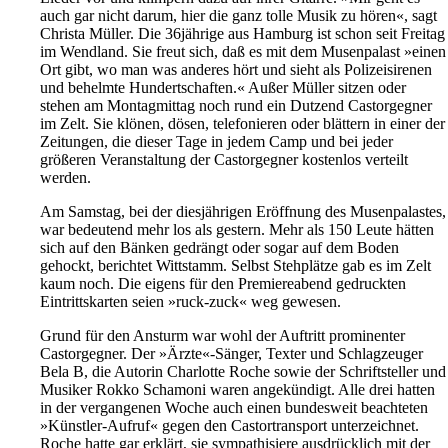
auch gar nicht darum, hier die ganz tolle Musik zu hören«, sagt
Christa Müller. Die 36jährige aus Hamburg ist schon seit Freitag
im Wendland. Sie freut sich, daß es mit dem Musenpalast »einen
Ort gibt, wo man was anderes hört und sieht als Polizeisirenen
und behelmte Hundertschaften.« Außer Müller sitzen oder
stehen am Montagmittag noch rund ein Dutzend Castorgegner
im Zelt. Sie klönen, dösen, telefonieren oder blättern in einer der
Zeitungen, die dieser Tage in jedem Camp und bei jeder
größeren Veranstaltung der Castorgegner kostenlos verteilt
werden.
Am Samstag, bei der diesjährigen Eröffnung des Musenpalastes,
war bedeutend mehr los als gestern. Mehr als 150 Leute hätten
sich auf den Bänken gedrängt oder sogar auf dem Boden
gehockt, berichtet Wittstamm. Selbst Stehplätze gab es im Zelt
kaum noch. Die eigens für den Premiereabend gedruckten
Eintrittskarten seien »ruck-zuck« weg gewesen.
Grund für den Ansturm war wohl der Auftritt prominenter
Castorgegner. Der »Ärzte«-Sänger, Texter und Schlagzeuger
Bela B, die Autorin Charlotte Roche sowie der Schriftsteller und
Musiker Rokko Schamoni waren angekündigt. Alle drei hatten
in der vergangenen Woche auch einen bundesweit beachteten
»Künstler-Aufruf« gegen den Castortransport unterzeichnet.
Roche hatte gar erklärt, sie sympathisiere ausdrücklich mit der