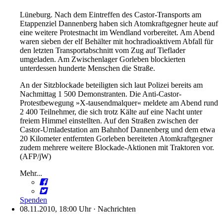
Lüneburg. Nach dem Eintreffen des Castor-Transports am
Etappenziel Dannenberg haben sich Atomkraftgegner heute auf
eine weitere Protestnacht im Wendland vorbereitet. Am Abend
waren sieben der elf Behälter mit hochradioaktivem Abfall für
den letzten Transportabschnitt vom Zug auf Tieflader
umgeladen. Am Zwischenlager Gorleben blockierten
unterdessen hunderte Menschen die Straße.
An der Sitzblockade beteiligten sich laut Polizei bereits am
Nachmittag 1 500 Demonstranten. Die Anti-Castor-
Protestbewegung »X-tausendmalquer« meldete am Abend rund
2 400 Teilnehmer, die sich trotz Kälte auf eine Nacht unter
freiem Himmel einstellten. Auf den Straßen zwischen der
Castor-Umladestation am Bahnhof Dannenberg und dem etwa
20 Kilometer entfernten Gorleben bereiteten Atomkraftgegner
zudem mehrere weitere Blockade-Aktionen mit Traktoren vor.
(AFP/jW)
Mehr...
Spenden
08.11.2010, 18:00 Uhr
·
Nachrichten