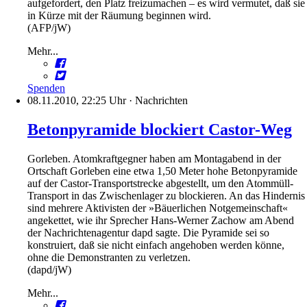
aufgefordert, den Platz freizumachen – es wird vermutet, daß sie
in Kürze mit der Räumung beginnen wird.
(AFP/jW)
Mehr...
Spenden
08.11.2010, 22:25 Uhr
·
Nachrichten
Betonpyramide blockiert Castor-Weg
Gorleben. Atomkraftgegner haben am Montagabend in der
Ortschaft Gorleben eine etwa 1,50 Meter hohe Betonpyramide
auf der Castor-Transportstrecke abgestellt, um den Atommüll-
Transport in das Zwischenlager zu blockieren. An das Hindernis
sind mehrere Aktivisten der »Bäuerlichen Notgemeinschaft«
angekettet, wie ihr Sprecher Hans-Werner Zachow am Abend
der Nachrichtenagentur dapd sagte. Die Pyramide sei so
konstruiert, daß sie nicht einfach angehoben werden könne,
ohne die Demonstranten zu verletzen.
(dapd/jW)
Mehr...