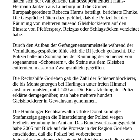
hätten sich der evangelische Landessuperintendent Hans-
Hermann Jantzen aus Lüneburg und die Grünen-
Europaabgeordnete Rebecca Harms beteiligt, berichtete Ehmke.
Die Gespräche hätten dazu geführt, daß die Polizei bei der
Räumung von mehreren tausend Gleisblockierern auf den
Einsatz von Pfefferspray, Reizgas oder Schlagstöcken verzichtet
habe.
Durch den Aufbau der Gefangenensammelstelle während der
Vermittlungsgespräche fühle sich die BI jedoch getäuscht. Die
Polizei hatte am Sonntag bei der Räumung der Schienen von
sogenannten »Schotterern«, die Steine aus dem Gleisbett
entfernten, massiv zu Zwangsmitteln gegriffen.
Die Rechtshilfe Gorleben gab die Zahl der Schienenblockierer,
die bis Montagmorgen bei Harlingen unter freien Himmel
ausharren mußten, mit 1 500 an. Die Einsatzleitung der Polizei
erklärte demgegenüber, man habe mehrere hundert
Gleisblockierer in Gewahrsam genommen.
Die Hamburger Rechtsanwältin Ulrike Donat kündigte
Strafanzeige gegen die Einsatzleitung der Polizei wegen
Freiheitsberaubung im Amt an. Das Bundesverfassungsgericht
habe 2005 mit Blick auf die Proteste in der Region Gorleben
entschieden, daß die Polizei bei vorbereiteten
Ingewahrsamnahmen stets einen Haftrichter einschalten müsse,