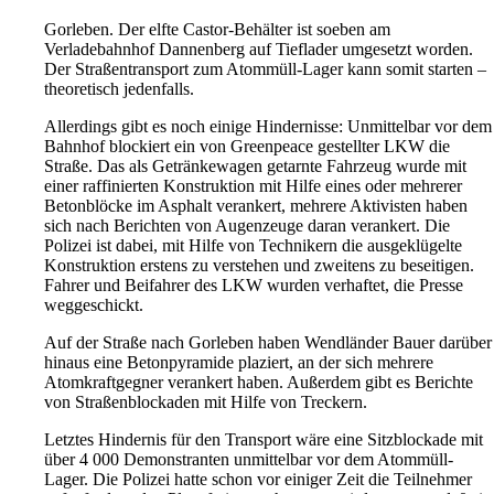
Gorleben. Der elfte Castor-Behälter ist soeben am
Verladebahnhof Dannenberg auf Tieflader umgesetzt worden.
Der Straßentransport zum Atommüll-Lager kann somit starten –
theoretisch jedenfalls.
Allerdings gibt es noch einige Hindernisse: Unmittelbar vor dem
Bahnhof blockiert ein von Greenpeace gestellter LKW die
Straße. Das als Getränkewagen getarnte Fahrzeug wurde mit
einer raffinierten Konstruktion mit Hilfe eines oder mehrerer
Betonblöcke im Asphalt verankert, mehrere Aktivisten haben
sich nach Berichten von Augenzeuge daran verankert. Die
Polizei ist dabei, mit Hilfe von Technikern die ausgeklügelte
Konstruktion erstens zu verstehen und zweitens zu beseitigen.
Fahrer und Beifahrer des LKW wurden verhaftet, die Presse
weggeschickt.
Auf der Straße nach Gorleben haben Wendländer Bauer darüber
hinaus eine Betonpyramide plaziert, an der sich mehrere
Atomkraftgegner verankert haben. Außerdem gibt es Berichte
von Straßenblockaden mit Hilfe von Treckern.
Letztes Hindernis für den Transport wäre eine Sitzblockade mit
über 4 000 Demonstranten unmittelbar vor dem Atommüll-
Lager. Die Polizei hatte schon vor einiger Zeit die Teilnehmer