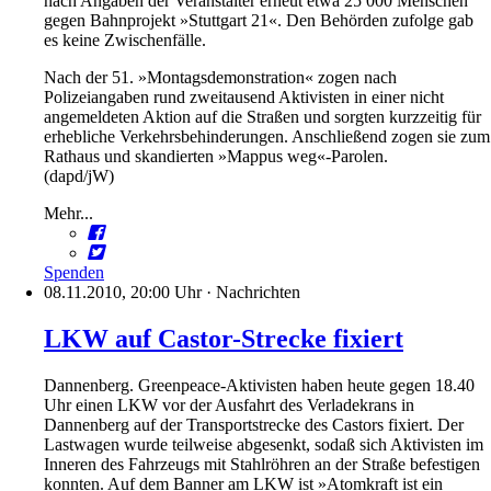
nach Angaben der Veranstalter erneut etwa 25 000 Menschen
gegen Bahnprojekt »Stuttgart 21«. Den Behörden zufolge gab
es keine Zwischenfälle.
Nach der 51. »Montagsdemonstration« zogen nach
Polizeiangaben rund zweitausend Aktivisten in einer nicht
angemeldeten Aktion auf die Straßen und sorgten kurzzeitig für
erhebliche Verkehrsbehinderungen. Anschließend zogen sie zum
Rathaus und skandierten »Mappus weg«-Parolen.
(dapd/jW)
Mehr...
Spenden
08.11.2010, 20:00 Uhr
·
Nachrichten
LKW auf Castor-Strecke fixiert
Dannenberg. Greenpeace-Aktivisten haben heute gegen 18.40
Uhr einen LKW vor der Ausfahrt des Verladekrans in
Dannenberg auf der Transportstrecke des Castors fixiert. Der
Lastwagen wurde teilweise abgesenkt, sodaß sich Aktivisten im
Inneren des Fahrzeugs mit Stahlröhren an der Straße befestigen
konnten. Auf dem Banner am LKW ist »Atomkraft ist ein