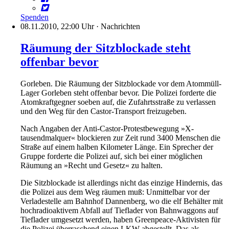
Spenden
08.11.2010, 22:00 Uhr
·
Nachrichten
Räumung der Sitzblockade steht
offenbar bevor
Gorleben. Die Räumung der Sitzblockade vor dem Atommüll-
Lager Gorleben steht offenbar bevor. Die Polizei forderte die
Atomkraftgegner soeben auf, die Zufahrtsstraße zu verlassen
und den Weg für den Castor-Transport freizugeben.
Nach Angaben der Anti-Castor-Protestbewegung »X-
tausendmalquer« blockieren zur Zeit rund 3400 Menschen die
Straße auf einem halben Kilometer Länge. Ein Sprecher der
Gruppe forderte die Polizei auf, sich bei einer möglichen
Räumung an »Recht und Gesetz« zu halten.
Die Sitzblockade ist allerdings nicht das einzige Hindernis, das
die Polizei aus dem Weg räumen muß: Unmittelbar vor der
Verladestelle am Bahnhof Dannenberg, wo die elf Behälter mit
hochradioaktivem Abfall auf Tieflader von Bahnwaggons auf
Tieflader umgesetzt werden, haben Greenpeace-Aktivisten für
die Polizei überraschend einen LKW abgestellt. Das als