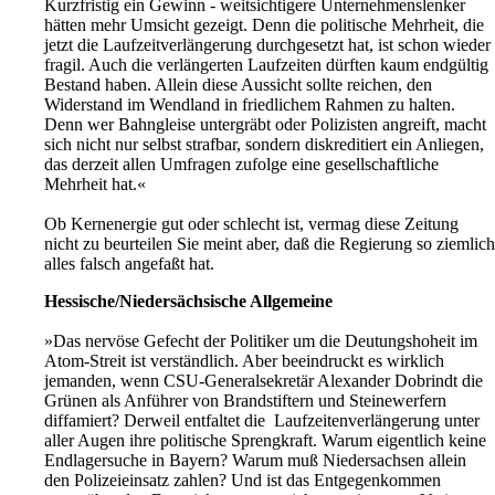
Kurzfristig ein Gewinn - weitsichtigere Unternehmenslenker
hätten mehr Umsicht gezeigt. Denn die politische Mehrheit, die
jetzt die Laufzeitverlängerung durchgesetzt hat, ist schon wieder
fragil. Auch die verlängerten Laufzeiten dürften kaum endgültig
Bestand haben. Allein diese Aussicht sollte reichen, den
Widerstand im Wendland in friedlichem Rahmen zu halten.
Denn wer Bahngleise untergräbt oder Polizisten angreift, macht
sich nicht nur selbst strafbar, sondern diskreditiert ein Anliegen,
das derzeit allen Umfragen zufolge eine gesellschaftliche
Mehrheit hat.«
Ob Kernenergie gut oder schlecht ist, vermag diese Zeitung
nicht zu beurteilen Sie meint aber, daß die Regierung so ziemlich
alles falsch angefaßt hat.
Hessische/Niedersächsische Allgemeine
»Das nervöse Gefecht der Politiker um die Deutungshoheit im
Atom-Streit ist verständlich. Aber beeindruckt es wirklich
jemanden, wenn CSU-Generalsekretär Alexander Dobrindt die
Grünen als Anführer von Brandstiftern und Steinewerfern
diffamiert? Derweil entfaltet die Laufzeitenverlängerung unter
aller Augen ihre politische Sprengkraft. Warum eigentlich keine
Endlagersuche in Bayern? Warum muß Niedersachsen allein
den Polizeieinsatz zahlen? Und ist das Entgegenkommen