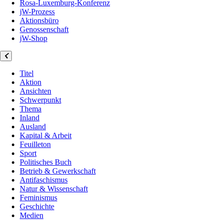
Rosa-Luxemburg-Konferenz
jW-Prozess
Aktionsbüro
Genossenschaft
jW-Shop
Titel
Aktion
Ansichten
Schwerpunkt
Thema
Inland
Ausland
Kapital & Arbeit
Feuilleton
Sport
Politisches Buch
Betrieb & Gewerkschaft
Antifaschismus
Natur & Wissenschaft
Feminismus
Geschichte
Medien