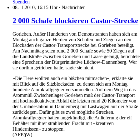
Spenden
08.11.2010, 16:15 Uhr
·
Nachrichten
2 000 Schafe blockieren Castor-Strecke
Gorleben. Außer Hunderten von Demonstranten haben sich am
Montag auch ganze Herden von Schafen und Ziegen an den
Blockaden der Castor-Transportstrecke bei Gorleben beteiligt.
Am Nachmittag seien rund 2 000 Schafe sowie 50 Ziegen auf
die Landstraße zwischen Gorleben und Laase gelangt, berichtete
eine Sprecherin der Bürgerinitiative Lüchow-Dannenberg. Wer
sie dorthin getrieben hatte, sagte sie nicht.
»Die Tiere wollten auch ein bißchen mitmachen«, erklärte sie
mit Blick auf die Sitzblockaden, zu denen sich am Montag
hunderte Atomkraftgegner versammelten. Auf dem Weg in das
Atommüll-Zwischenlager Gorleben muß der Castor-Transport
mit hochradioaktivem Abfall die letzten rund 20 Kilometer von
der Umladestation in Dannenberg mit Lastwagen auf der Straße
zurücklegen. Dafür gibt es zwei mögliche Strecken.
Atomkraftgegner hatten angekündigt, die Anlieferung der elf
Behälter mit ihrer strahlenden Fracht mit «kreativen
Hindernissen» zu stoppen.
(AFP/jW)