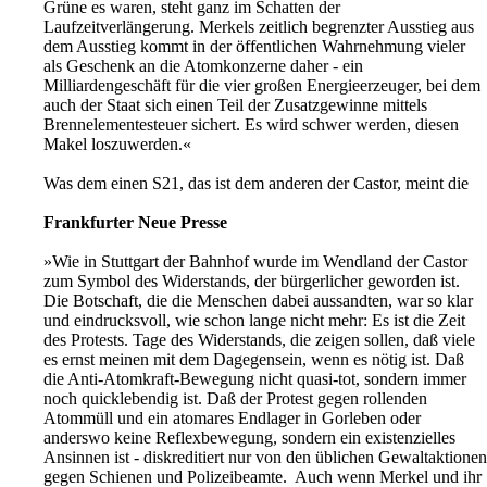
Grüne es waren, steht ganz im Schatten der
Laufzeitverlängerung. Merkels zeitlich begrenzter Ausstieg aus
dem Ausstieg kommt in der öffentlichen Wahrnehmung vieler
als Geschenk an die Atomkonzerne daher - ein
Milliardengeschäft für die vier großen Energieerzeuger, bei dem
auch der Staat sich einen Teil der Zusatzgewinne mittels
Brennelementesteuer sichert. Es wird schwer werden, diesen
Makel loszuwerden.«
Was dem einen S21, das ist dem anderen der Castor, meint die
Frankfurter Neue Presse
»Wie in Stuttgart der Bahnhof wurde im Wendland der Castor
zum Symbol des Widerstands, der bürgerlicher geworden ist.
Die Botschaft, die die Menschen dabei aussandten, war so klar
und eindrucksvoll, wie schon lange nicht mehr: Es ist die Zeit
des Protests. Tage des Widerstands, die zeigen sollen, daß viele
es ernst meinen mit dem Dagegensein, wenn es nötig ist. Daß
die Anti-Atomkraft-Bewegung nicht quasi-tot, sondern immer
noch quicklebendig ist. Daß der Protest gegen rollenden
Atommüll und ein atomares Endlager in Gorleben oder
anderswo keine Reflexbewegung, sondern ein existenzielles
Ansinnen ist - diskreditiert nur von den üblichen Gewaltaktionen
gegen Schienen und Polizeibeamte. Auch wenn Merkel und ihr