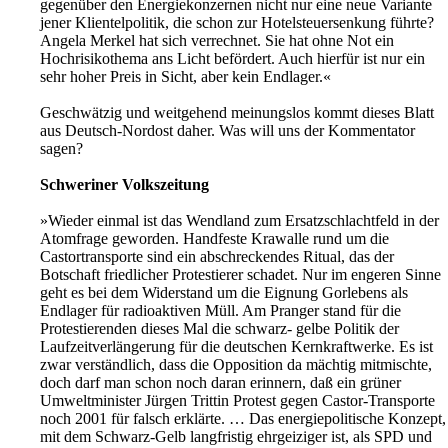
gegenüber den Energiekonzernen nicht nur eine neue Variante
jener Klientelpolitik, die schon zur Hotelsteuersenkung führte?
Angela Merkel hat sich verrechnet. Sie hat ohne Not ein
Hochrisikothema ans Licht befördert. Auch hierfür ist nur ein
sehr hoher Preis in Sicht, aber kein Endlager.«
Geschwätzig und weitgehend meinungslos kommt dieses Blatt
aus Deutsch-Nordost daher. Was will uns der Kommentator
sagen?
Schweriner Volkszeitung
»Wieder einmal ist das Wendland zum Ersatzschlachtfeld in der
Atomfrage geworden. Handfeste Krawalle rund um die
Castortransporte sind ein abschreckendes Ritual, das der
Botschaft friedlicher Protestierer schadet. Nur im engeren Sinne
geht es bei dem Widerstand um die Eignung Gorlebens als
Endlager für radioaktiven Müll. Am Pranger stand für die
Protestierenden dieses Mal die schwarz- gelbe Politik der
Laufzeitverlängerung für die deutschen Kernkraftwerke. Es ist
zwar verständlich, dass die Opposition da mächtig mitmischte,
doch darf man schon noch daran erinnern, daß ein grüner
Umweltminister Jürgen Trittin Protest gegen Castor-Transporte
noch 2001 für falsch erklärte. … Das energiepolitische Konzept,
mit dem Schwarz-Gelb langfristig ehrgeiziger ist, als SPD und