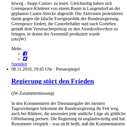
Irrweg - Stopp Castor« zu lesen. Gleichzeitig haben sich
Greenpeace-Kletterer von einem Baum in Langendorf an der
geplanten Castor-Strecke abgeseilt. Die Aktivisten protestieren
damit gegen die falsche Energiepolitik der Bundesregierung.
Greenpeace fordert, die Castorbehälter statt nach Gorleben
gemäß dem Verursacherprinzip zu den Atomkraftwerken zu
bringen, in denen der Atommüll produziert wurde
(ots/jW)
Mehr...
Spenden
08.11.2010, 19:45 Uhr
·
Pressespiegel
Regierung stört den Frieden
(jW-Zusammenfassung)
In den Kommentaren der Dienstausgabe der meisten
Tageszeitungen bekommt die Bundesregierung ihr Fett weg,
auch bei Blättern, die ansonsten jede amtliche Lüge als göttliche
Offenbarung preisen. Die Regierung ist unglaubwürdig und hat
Renommee verspielt – was nicht heißt, daß die Kommentatoren