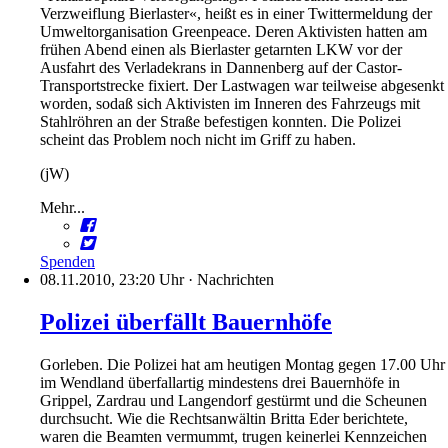
Verzweiflung Bierlaster«, heißt es in einer Twittermeldung der
Umweltorganisation Greenpeace. Deren Aktivisten hatten am
frühen Abend einen als Bierlaster getarnten LKW vor der
Ausfahrt des Verladekrans in Dannenberg auf der Castor-
Transportstrecke fixiert. Der Lastwagen war teilweise abgesenkt
worden, sodaß sich Aktivisten im Inneren des Fahrzeugs mit
Stahlröhren an der Straße befestigen konnten. Die Polizei
scheint das Problem noch nicht im Griff zu haben.
(jW)
Mehr...
Spenden
08.11.2010, 23:20 Uhr
·
Nachrichten
Polizei überfällt Bauernhöfe
Gorleben. Die Polizei hat am heutigen Montag gegen 17.00 Uhr
im Wendland überfallartig mindestens drei Bauernhöfe in
Grippel, Zardrau und Langendorf gestürmt und die Scheunen
durchsucht. Wie die Rechtsanwältin Britta Eder berichtete,
waren die Beamten vermummt, trugen keinerlei Kennzeichen