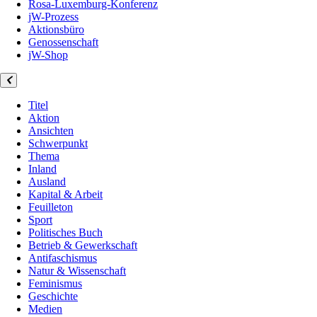
Rosa-Luxemburg-Konferenz
jW-Prozess
Aktionsbüro
Genossenschaft
jW-Shop
Titel
Aktion
Ansichten
Schwerpunkt
Thema
Inland
Ausland
Kapital & Arbeit
Feuilleton
Sport
Politisches Buch
Betrieb & Gewerkschaft
Antifaschismus
Natur & Wissenschaft
Feminismus
Geschichte
Medien