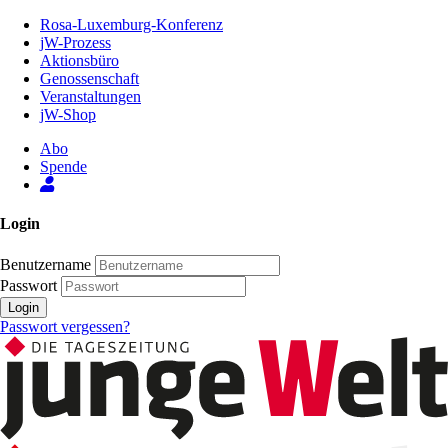
Zum
Rosa-Luxemburg-Konferenz
Inhalt
jW-Prozess
der
Aktionsbüro
Seite
Genossenschaft
Veranstaltungen
jW-Shop
Abo
Spende
Login
Benutzername
Passwort
Login
Passwort vergessen?