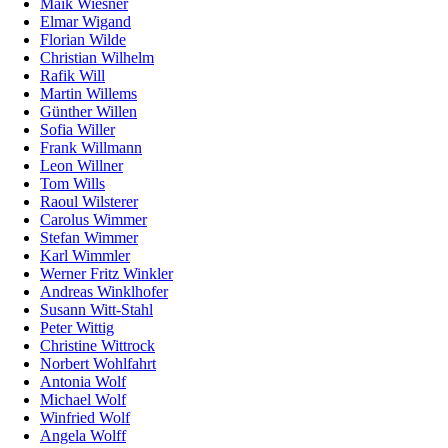
Maik Wiesner
Elmar Wigand
Florian Wilde
Christian Wilhelm
Rafik Will
Martin Willems
Günther Willen
Sofia Willer
Frank Willmann
Leon Willner
Tom Wills
Raoul Wilsterer
Carolus Wimmer
Stefan Wimmer
Karl Wimmler
Werner Fritz Winkler
Andreas Winklhofer
Susann Witt-Stahl
Peter Wittig
Christine Wittrock
Norbert Wohlfahrt
Antonia Wolf
Michael Wolf
Winfried Wolf
Angela Wolff