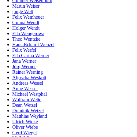
Günther Weisenborn
Martin Weiser
junge Welt
Felix Wemheuer
Gunna Wendt
Holger Wendt
Ella Wengerowa
Theo Wentzke
Hans-Eckardt Wenzel
Felix Werfel
Ella Carina Werner
Jana Werner
Jörg Werner
Rainer Werning
Aljoscha Weskott
Andreas Wessel
Anne Wessel
Michael Westphal
Wolfram Wette
Dean Wetzel
Dominik Wetzel
Matthias Weyland
Ulrich Wicke
Oliver Wiebe
Gerd Wiegel