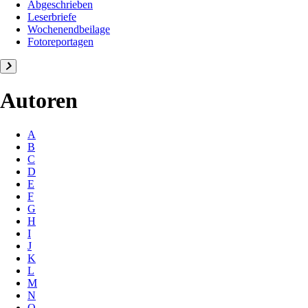
Abgeschrieben
Leserbriefe
Wochenendbeilage
Fotoreportagen
Autoren
A
B
C
D
E
F
G
H
I
J
K
L
M
N
O