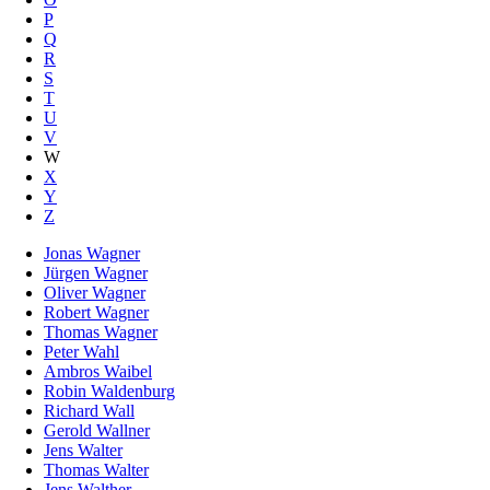
P
Q
R
S
T
U
V
W
X
Y
Z
Jonas Wagner
Jürgen Wagner
Oliver Wagner
Robert Wagner
Thomas Wagner
Peter Wahl
Ambros Waibel
Robin Waldenburg
Richard Wall
Gerold Wallner
Jens Walter
Thomas Walter
Jens Walther