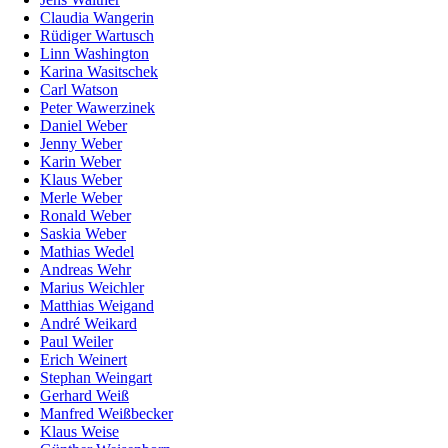
Claudia Wangerin
Rüdiger Wartusch
Linn Washington
Karina Wasitschek
Carl Watson
Peter Wawerzinek
Daniel Weber
Jenny Weber
Karin Weber
Klaus Weber
Merle Weber
Ronald Weber
Saskia Weber
Mathias Wedel
Andreas Wehr
Marius Weichler
Matthias Weigand
André Weikard
Paul Weiler
Erich Weinert
Stephan Weingart
Gerhard Weiß
Manfred Weißbecker
Klaus Weise