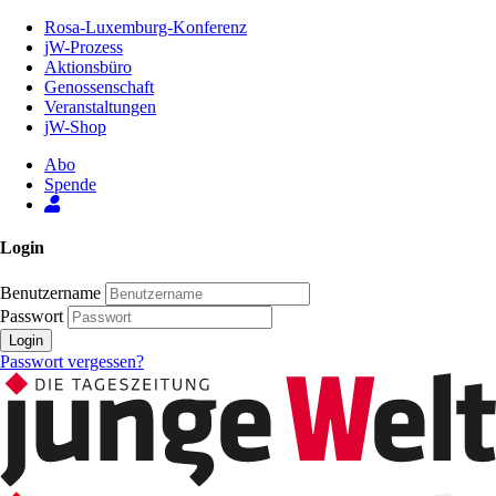
Zum
Rosa-Luxemburg-Konferenz
Inhalt
jW-Prozess
der
Aktionsbüro
Seite
Genossenschaft
Veranstaltungen
jW-Shop
Abo
Spende
Login
Benutzername
Passwort
Login
Passwort vergessen?