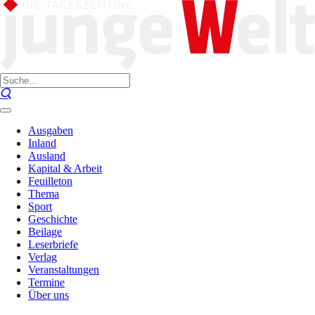
Ausgaben
Inland
Ausland
Kapital & Arbeit
Feuilleton
Thema
Sport
Geschichte
Beilage
Leserbriefe
Verlag
Veranstaltungen
Termine
Über uns