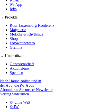
Kiosk
jW-App
Jobs
→ Projekte
Rosa-Luxemburg-Konferenz
Maigalerie
Melodie & Rhythmus
Shop
Fotowettbewerb
Granma
→ Unterstützen
Genossenschaft
Aktionsbüro
Spenden
Nach Hause, online und in
der App: die jW-Abos
Abonnieren Sie unsere Newsletter
Vertrag widerrufen
© junge Welt
© JW