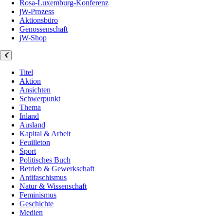
Rosa-Luxemburg-Konferenz
jW-Prozess
Aktionsbüro
Genossenschaft
jW-Shop
Titel
Aktion
Ansichten
Schwerpunkt
Thema
Inland
Ausland
Kapital & Arbeit
Feuilleton
Sport
Politisches Buch
Betrieb & Gewerkschaft
Antifaschismus
Natur & Wissenschaft
Feminismus
Geschichte
Medien