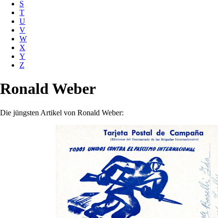
S
T
U
V
W
X
Y
Z
Ronald Weber
Die jüngsten Artikel von Ronald Weber: