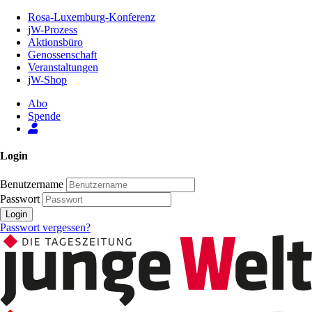
Zum
Rosa-Luxemburg-Konferenz
Inhalt
jW-Prozess
der
Aktionsbüro
Seite
Genossenschaft
Veranstaltungen
jW-Shop
Abo
Spende
Login
Benutzername
Passwort
Login
Passwort vergessen?