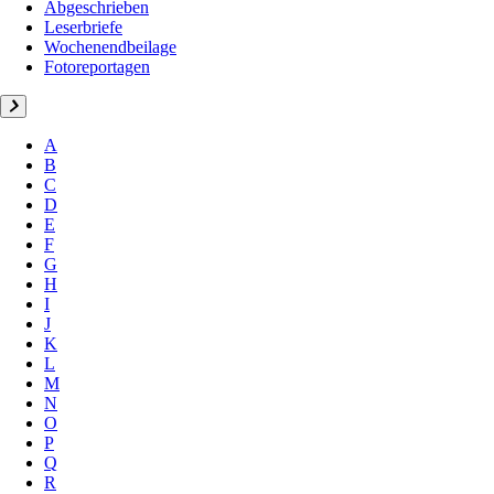
Abgeschrieben
Leserbriefe
Wochenendbeilage
Fotoreportagen
A
B
C
D
E
F
G
H
I
J
K
L
M
N
O
P
Q
R