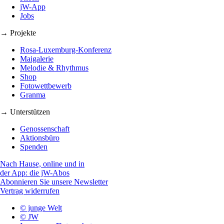
jW-App
Jobs
→ Projekte
Rosa-Luxemburg-Konferenz
Maigalerie
Melodie & Rhythmus
Shop
Fotowettbewerb
Granma
→ Unterstützen
Genossenschaft
Aktionsbüro
Spenden
Nach Hause, online und in
der App: die jW-Abos
Abonnieren Sie unsere Newsletter
Vertrag widerrufen
© junge Welt
© JW