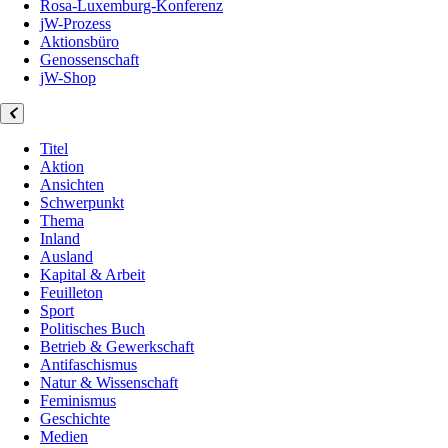
Rosa-Luxemburg-Konferenz
jW-Prozess
Aktionsbüro
Genossenschaft
jW-Shop
Titel
Aktion
Ansichten
Schwerpunkt
Thema
Inland
Ausland
Kapital & Arbeit
Feuilleton
Sport
Politisches Buch
Betrieb & Gewerkschaft
Antifaschismus
Natur & Wissenschaft
Feminismus
Geschichte
Medien