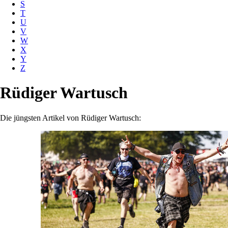
S
T
U
V
W
X
Y
Z
Rüdiger Wartusch
Die jüngsten Artikel von Rüdiger Wartusch: