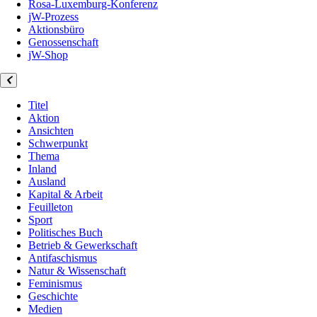
Rosa-Luxemburg-Konferenz
jW-Prozess
Aktionsbüro
Genossenschaft
jW-Shop
Titel
Aktion
Ansichten
Schwerpunkt
Thema
Inland
Ausland
Kapital & Arbeit
Feuilleton
Sport
Politisches Buch
Betrieb & Gewerkschaft
Antifaschismus
Natur & Wissenschaft
Feminismus
Geschichte
Medien