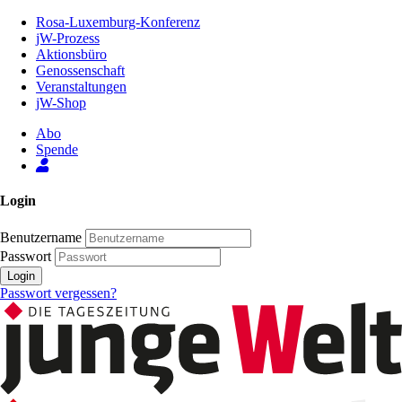
Zum
Rosa-Luxemburg-Konferenz
Inhalt
jW-Prozess
der
Aktionsbüro
Seite
Genossenschaft
Veranstaltungen
jW-Shop
Abo
Spende
Login
Benutzername
Passwort
Login
Passwort vergessen?