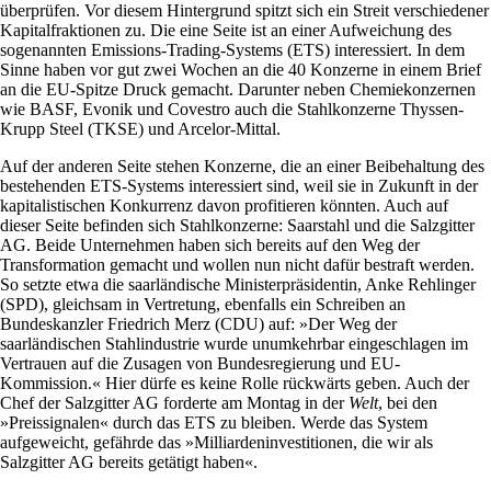
überprüfen. Vor diesem Hintergrund spitzt sich ein Streit verschiedener
Kapitalfraktionen zu. Die eine Seite ist an einer Aufweichung des
sogenannten Emissions-Trading-Systems (ETS) interessiert. In dem
Sinne haben vor gut zwei Wochen an die 40 Konzerne in einem Brief
an die EU-Spitze Druck gemacht. Darunter neben Chemiekonzernen
wie BASF, Evonik und Covestro auch die Stahlkonzerne Thyssen-
Krupp Steel (TKSE) und Arcelor-Mittal.
Auf der anderen Seite stehen Konzerne, die an einer Beibehaltung des
bestehenden ETS-Systems interessiert sind, weil sie in Zukunft in der
kapitalistischen Konkurrenz davon profitieren könnten. Auch auf
dieser Seite befinden sich Stahlkonzerne: Saarstahl und die Salzgitter
AG. Beide Unternehmen haben sich bereits auf den Weg der
Transformation gemacht und wollen nun nicht dafür bestraft werden.
So setzte etwa die saarländische Ministerpräsidentin, Anke Rehlinger
(SPD), gleichsam in Vertretung, ebenfalls ein Schreiben an
Bundeskanzler Friedrich Merz (CDU) auf: »Der Weg der
saarländischen Stahlindustrie wurde unumkehrbar eingeschlagen im
Vertrauen auf die Zusagen von Bundesregierung und EU-
Kommission.« Hier dürfe es keine Rolle rückwärts geben. Auch der
Chef der Salzgitter AG forderte am Montag in der
Welt
, bei den
»Preissignalen« durch das ETS zu bleiben. Werde das System
aufgeweicht, gefährde das »Milliardeninvestitionen, die wir als
Salzgitter AG bereits getätigt haben«.