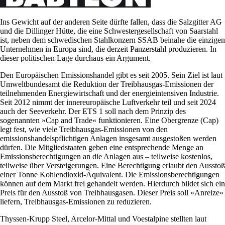
Ins Gewicht auf der anderen Seite dürfte fallen, dass die Salzgitter AG
und die Dillinger Hütte, die eine Schwestergesellschaft von Saarstahl
ist, neben dem schwedischen Stahlkonzern SSAB beinahe die einzigen
Unternehmen in Europa sind, die derzeit Panzerstahl produzieren. In
dieser politischen Lage durchaus ein Argument.
Den Europäischen Emissionshandel gibt es seit 2005. Sein Ziel ist laut
Umweltbundesamt die Reduktion der Treibhausgas-Emissionen der
teilnehmenden Energiewirtschaft und der energieintensiven Industrie.
Seit 2012 nimmt der innereuropäische Luftverkehr teil und seit 2024
auch der Seeverkehr. Der ETS 1 soll nach dem Prinzip des
sogenannten »Cap and Trade« funktionieren. Eine Obergrenze (Cap)
legt fest, wie viele Treibhausgas-Emissionen von den
emissionshandelspflichtigen Anlagen insgesamt ausgestoßen werden
dürfen. Die Mitgliedstaaten geben eine entsprechende Menge an
Emissionsberechtigungen an die Anlagen aus – teilweise kostenlos,
teilweise über Versteigerungen. Eine Berechtigung erlaubt den Ausstoß
einer Tonne Kohlendioxid-Äquivalent. Die Emissionsberechtigungen
können auf dem Markt frei gehandelt werden. Hierdurch bildet sich ein
Preis für den Ausstoß von Treibhausgasen. Dieser Preis soll »Anreize«
liefern, Treibhausgas-Emissionen zu reduzieren.
Thyssen-Krupp Steel, Arcelor-Mittal und Voestalpine stellten laut