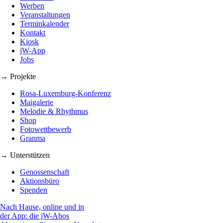
Werben
Veranstaltungen
Terminkalender
Kontakt
Kiosk
jW-App
Jobs
→ Projekte
Rosa-Luxemburg-Konferenz
Maigalerie
Melodie & Rhythmus
Shop
Fotowettbewerb
Granma
→ Unterstützen
Genossenschaft
Aktionsbüro
Spenden
Nach Hause, online und in
der App: die jW-Abos