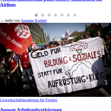
Airlines
→
mehr von
Susanne Knütter
Gewerkschaftskonferenz für Frieden
Ausweg Arbeitszeitverkürzung