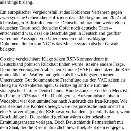
allerdings bislang.
Ein europäischer Vergleichsfall ist das Koblenzer Verfahren gegen
zwei syrische Geheimdienstoffiziere, das 2020 begann und 2022 mit
lebenslangen Haftstrafen endete. Deutschland brauchte weder einen
deutschen Tatort noch deutsche Opfer noch deutsche Täter –
entscheidend war, dass die Beschuldigten in Deutschland greifbar
waren und Aussagen von Überlebenden und einschlägige
Dokumentationen von NGOs das Muster systematischer Gewalt
belegten.
Ob eine vergleichbare Klage gegen RSF-Kommandeure in
Deutschland politisch Rückhalt finden würde, ist eine andere Frage.
Denn die Vereinigten Arabischen Emirate (VAE) unterstützen die RSF
mutmaßlich mit Waffen und gelten als ihr wichtigster externer
Unterstützer. Gut dokumentierte Frachtflüge aus den VAE gelten als
Beleg für Waffenlieferungen. Gleichzeitig sind die Emirate
strategischer Partner Deutschlands: Bundeskanzler Friedrich Merz ist
im Februar 2026 nach Abu Dhabi gereist, Außenminister Johann
Wadephul war dort unmittelbar nach Ausbruch des Iran-Krieges. Wie
das Beispiel aus Koblenz belegt, wäre das juristische Instrument für
eine Strafverfolgung der RSF zwar vorhanden – jedenfalls dann, wenn
Beschuldigte in Deutschland greifbar wären oder belastbare
Ermittlungsansätze vorlägen. Doch Deutschlands Partnerschaft mit
dem Staat, der die RSF mutmaßlich bewaffnet, steht dem entgegen.