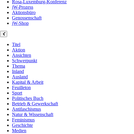
Rosa-Luxemburg-Konferenz
jW-Prozess
Aktionsbüro
Genossenschaft
jW-Shop
Titel
Aktion
Ansichten
Schwerpunkt
Thema
Inland
Ausland
Kapital & Arbeit
Feuilleton
Sport
Politisches Buch
Betrieb & Gewerkschaft
Antifaschismus
Natur & Wissenschaft
Feminismus
Geschichte
Medien