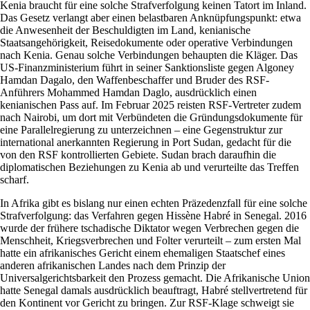
Kenia braucht für eine solche Strafverfolgung keinen Tatort im Inland.
Das Gesetz verlangt aber einen belastbaren Anknüpfungspunkt: etwa
die Anwesenheit der Beschuldigten im Land, kenianische
Staatsangehörigkeit, Reisedokumente oder operative Verbindungen
nach Kenia. Genau solche Verbindungen behaupten die Kläger. Das
US-Finanzministerium führt in seiner Sanktionsliste gegen Algoney
Hamdan Dagalo, den Waffenbeschaffer und Bruder des RSF-
Anführers Mohammed Hamdan Daglo, ausdrücklich einen
kenianischen Pass auf. Im Februar 2025 reisten RSF-Vertreter zudem
nach Nairobi, um dort mit Verbündeten die Gründungsdokumente für
eine Parallelregierung zu unterzeichnen – eine Gegenstruktur zur
international anerkannten Regierung in Port Sudan, gedacht für die
von den RSF kontrollierten Gebiete. Sudan brach daraufhin die
diplomatischen Beziehungen zu Kenia ab und verurteilte das Treffen
scharf.
In Afrika gibt es bislang nur einen echten Präzedenzfall für eine solche
Strafverfolgung: das Verfahren gegen Hissène Habré in Senegal. 2016
wurde der frühere tschadische Diktator wegen Verbrechen gegen die
Menschheit, Kriegsverbrechen und Folter verurteilt – zum ersten Mal
hatte ein afrikanisches Gericht einem ehemaligen Staatschef eines
anderen afrikanischen Landes nach dem Prinzip der
Universalgerichtsbarkeit den Prozess gemacht. Die Afrikanische Union
hatte Senegal damals ausdrücklich beauftragt, Habré stellvertretend für
den Kontinent vor Gericht zu bringen. Zur RSF-Klage schweigt sie