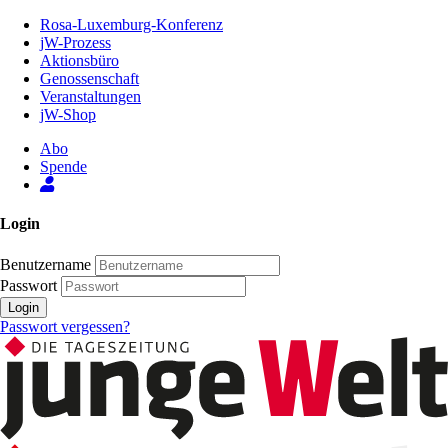
Zum
Rosa-Luxemburg-Konferenz
Inhalt
jW-Prozess
der
Aktionsbüro
Seite
Genossenschaft
Veranstaltungen
jW-Shop
Abo
Spende
Login
Benutzername
Passwort
Login
Passwort vergessen?