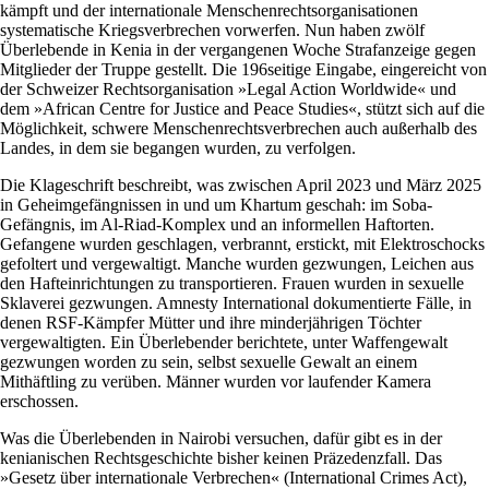
kämpft und der internationale Menschenrechtsorganisationen
systematische Kriegsverbrechen vorwerfen. Nun haben zwölf
Überlebende in Kenia in der vergangenen Woche Strafanzeige gegen
Mitglieder der Truppe gestellt. Die 196seitige Eingabe, eingereicht von
der Schweizer Rechtsorganisation »Legal Action Worldwide« und
dem »African Centre for Justice and Peace Studies«, stützt sich auf die
Möglichkeit, schwere Menschenrechtsverbrechen auch außerhalb des
Landes, in dem sie begangen wurden, zu verfolgen.
Die Klageschrift beschreibt, was zwischen April 2023 und März 2025
in Geheimgefängnissen in und um Khartum geschah: im Soba-
Gefängnis, im Al-Riad-Komplex und an informellen Haftorten.
Gefangene wurden geschlagen, verbrannt, erstickt, mit Elektroschocks
gefoltert und vergewaltigt. Manche wurden gezwungen, Leichen aus
den Hafteinrichtungen zu transportieren. Frauen wurden in sexuelle
Sklaverei gezwungen. Amnesty International dokumentierte Fälle, in
denen RSF-Kämpfer Mütter und ihre minderjährigen Töchter
vergewaltigten. Ein Überlebender berichtete, unter Waffengewalt
gezwungen worden zu sein, selbst sexuelle Gewalt an einem
Mithäftling zu verüben. Männer wurden vor laufender Kamera
erschossen.
Was die Überlebenden in Nairobi versuchen, dafür gibt es in der
kenianischen Rechtsgeschichte bisher keinen Präzedenzfall. Das
»Gesetz über internationale Verbrechen« (International Crimes Act),