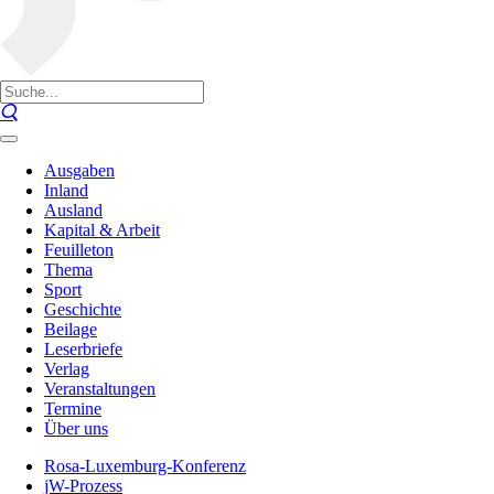
Ausgaben
Inland
Ausland
Kapital & Arbeit
Feuilleton
Thema
Sport
Geschichte
Beilage
Leserbriefe
Verlag
Veranstaltungen
Termine
Über uns
Rosa-Luxemburg-Konferenz
jW-Prozess