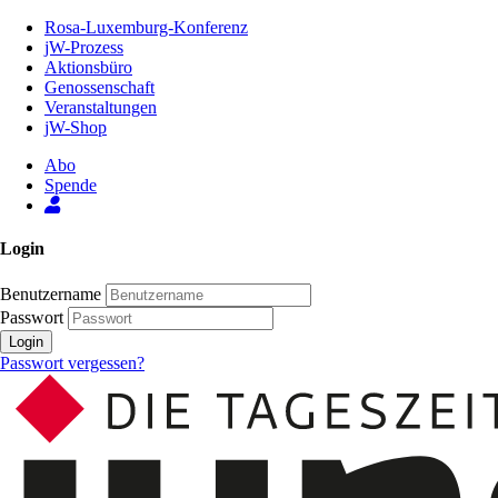
Zum
Rosa-Luxemburg-Konferenz
Inhalt
jW-Prozess
der
Aktionsbüro
Seite
Genossenschaft
Veranstaltungen
jW-Shop
Abo
Spende
Login
Benutzername
Passwort
Login
Passwort vergessen?