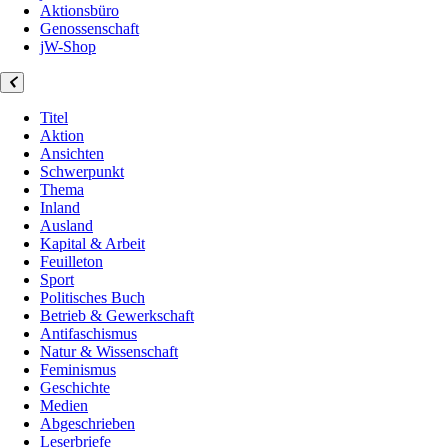
Aktionsbüro
Genossenschaft
jW-Shop
Titel
Aktion
Ansichten
Schwerpunkt
Thema
Inland
Ausland
Kapital & Arbeit
Feuilleton
Sport
Politisches Buch
Betrieb & Gewerkschaft
Antifaschismus
Natur & Wissenschaft
Feminismus
Geschichte
Medien
Abgeschrieben
Leserbriefe