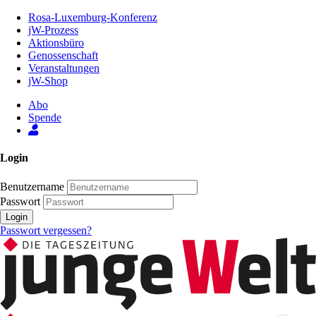
Zum
Rosa-Luxemburg-Konferenz
Inhalt
jW-Prozess
der
Aktionsbüro
Seite
Genossenschaft
Veranstaltungen
jW-Shop
Abo
Spende
Login
Benutzername
Passwort
Login
Passwort vergessen?