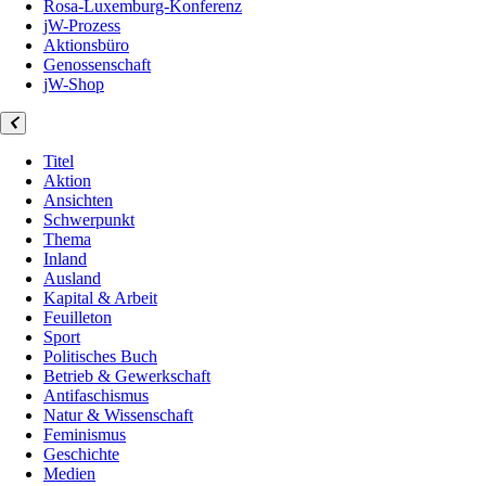
Rosa-Luxemburg-Konferenz
jW-Prozess
Aktionsbüro
Genossenschaft
jW-Shop
Titel
Aktion
Ansichten
Schwerpunkt
Thema
Inland
Ausland
Kapital & Arbeit
Feuilleton
Sport
Politisches Buch
Betrieb & Gewerkschaft
Antifaschismus
Natur & Wissenschaft
Feminismus
Geschichte
Medien