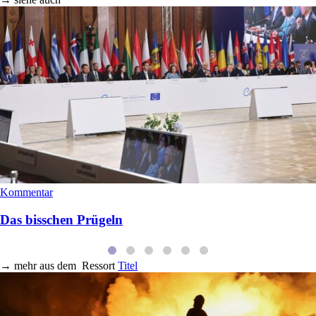
Kommentar
Das bisschen Prügeln
→
mehr aus dem
Ressort
Titel