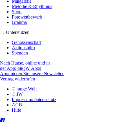
Maigalerie
Melodie & Rhythmus
Shop
Fotowettbewerb
Granma
→ Unterstützen
Genossenschaft
Aktionsbüro
Spenden
Nach Hause, online und in
der App: die jW-Abos
Abonnieren Sie unsere Newsletter
Vertrag widerrufen
© junge Welt
© JW
Impressum/Datenschutz
AGB
Hilfe