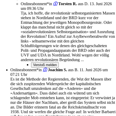
Onlineabonnent*in
Torsten R.
aus D.
13. Juni 2026
um 09:36 Uhr
Tja, ich hoffe, die revolutionär selbstorganisierten Massen
stehen in Nordirland und der BRD kurz vor der
Entmachtung der jeweiligen Monopolbourgeoisie. Oder
klappt das manchmal nicht gleich so mit der
»sozialrevolutionären Selbstorganisation« und Ausrufung
der Revolution? Ein Aufruf zur Asylbewerberabwehr von
links - seltsamerweise mit den gleichen
Schlußfolgerungen wie denen des gleichgeschalteten
Polit- und Propagandaapparats der BRD oder auch der
UVF und UDA in Nordirland. Wohl wegen der völlig
anderen revolutionären Begründung ...
Onlineabonnent*in
Joachim S.
aus B.
11. Juni 2026 um
07:21 Uhr
Es ist die Methode der Regierenden, die Wut der Massen über
die sich zuspitzenden Widersprüche der kapitalistischen
Gesellschaft umzulenken auf die »Anderen« und die
»Andersartigen«. Dass dabei auch ein wütend um sich
schlagender Mob entstehen kann, ist eingepreist: Er verwüstet ja
nur die Häuser der Nachbarn, aber greift das System selbst nicht
an. Die Bilder erinnern fatal an die Reichskristallnacht von
1938. Und sie werfen die gleiche Frage auf: In welcher Barbarei