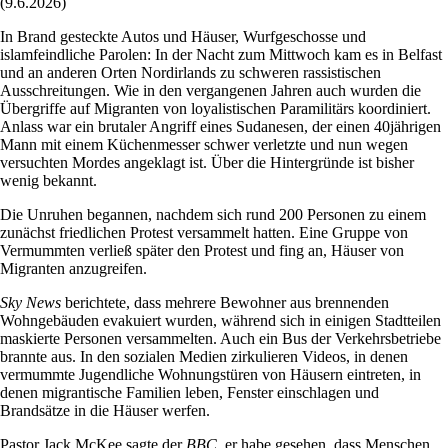
(9.6.2026)
In Brand gesteckte Autos und Häuser, Wurfgeschosse und
islamfeindliche Parolen: In der Nacht zum Mittwoch kam es in Belfast
und an anderen Orten Nordirlands zu schweren rassistischen
Ausschreitungen. Wie in den vergangenen Jahren auch wurden die
Übergriffe auf Migranten von loyalistischen Paramilitärs koordiniert.
Anlass war ein brutaler Angriff eines Sudanesen, der einen 40jährigen
Mann mit einem Küchenmesser schwer verletzte und nun wegen
versuchten Mordes angeklagt ist. Über die Hintergründe ist bisher
wenig bekannt.
Die Unruhen begannen, nachdem sich rund 200 Personen zu einem
zunächst friedlichen Protest versammelt hatten. Eine Gruppe von
Vermummten verließ später den Protest und fing an, Häuser von
Migranten anzugreifen.
Sky News
berichtete, dass mehrere Bewohner aus brennenden
Wohngebäuden evakuiert wurden, während sich in einigen Stadtteilen
maskierte Personen versammelten. Auch ein Bus der Verkehrsbetriebe
brannte aus. In den sozialen Medien zirkulieren Videos, in denen
vermummte Jugendliche Wohnungstüren von Häusern eintreten, in
denen migrantische Familien leben, Fenster einschlagen und
Brandsätze in die Häuser werfen.
Pastor Jack McKee sagte der
BBC
, er habe gesehen, dass Menschen