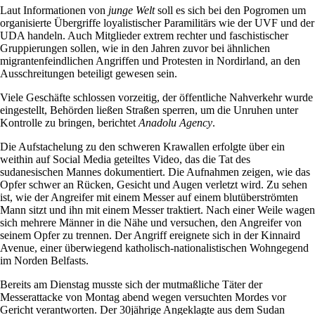
Laut Informationen von
junge Welt
soll es sich bei den Pogromen um
organisierte Übergriffe loyalistischer Paramilitärs wie der UVF und der
UDA handeln. Auch Mitglieder extrem rechter und faschistischer
Gruppierungen sollen, wie in den Jahren zuvor bei ähnlichen
migrantenfeindlichen Angriffen und Protesten in Nordirland, an den
Ausschreitungen beteiligt gewesen sein.
Viele Geschäfte schlossen vorzeitig, der öffentliche Nahverkehr wurde
eingestellt, Behörden ließen Straßen sperren, um die Unruhen unter
Kontrolle zu bringen, berichtet
Anadolu Agency
.
Die Aufstachelung zu den schweren Krawallen erfolgte über ein
weithin auf Social Media geteiltes Video, das die Tat des
sudanesischen Mannes dokumentiert. Die Aufnahmen zeigen, wie das
Opfer schwer an Rücken, Gesicht und Augen verletzt wird. Zu sehen
ist, wie der Angreifer mit einem Messer auf einem blutüberströmten
Mann sitzt und ihn mit einem Messer traktiert. Nach einer Weile wagen
sich mehrere Männer in die Nähe und versuchen, den Angreifer von
seinem Opfer zu trennen. Der Angriff ereignete sich in der Kinnaird
Avenue, einer überwiegend katholisch-nationalistischen Wohngegend
im Norden Belfasts.
Bereits am Dienstag musste sich der mutmaßliche Täter der
Messerattacke von Montag abend wegen versuchten Mordes vor
Gericht verantworten. Der 30jährige Angeklagte aus dem Sudan