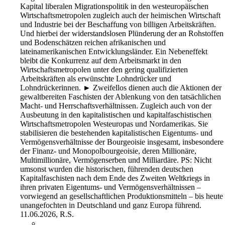
Kapital liberalen Migrationspolitik in den westeuropäischen
Wirtschaftsmetropolen zugleich auch der heimischen Wirtschaft
und Industrie bei der Beschaffung von billigen Arbeitskräften.
Und hierbei der widerstandslosen Plünderung der an Rohstoffen
und Bodenschätzen reichen afrikanischen und
lateinamerikanischen Entwicklungsländer. Ein Nebeneffekt
bleibt die Konkurrenz auf dem Arbeitsmarkt in den
Wirtschaftsmetropolen unter den gering qualifizierten
Arbeitskräften als erwünschte Lohndrücker und
Lohndrückerinnen. ► Zweifellos dienen auch die Aktionen der
gewaltbereiten Faschisten der Ablenkung von den tatsächlichen
Macht- und Herrschaftsverhältnissen. Zugleich auch von der
Ausbeutung in den kapitalistischen und kapitalfaschistischen
Wirtschaftsmetropolen Westeuropas und Nordamerikas. Sie
stabilisieren die bestehenden kapitalistischen Eigentums- und
Vermögensverhältnisse der Bourgeoisie insgesamt, insbesondere
der Finanz- und Monopolbourgeoisie, deren Millionäre,
Multimillionäre, Vermögenserben und Milliardäre. PS: Nicht
umsonst wurden die historischen, führenden deutschen
Kapitalfaschisten nach dem Ende des Zweiten Weltkriegs in
ihren privaten Eigentums- und Vermögensverhältnissen –
vorwiegend an gesellschaftlichen Produktionsmitteln – bis heute
unangefochten in Deutschland und ganz Europa führend.
11.06.2026, R.S.