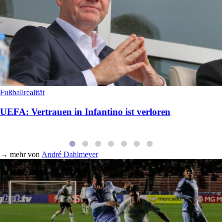
Fußballrealität
UEFA: Vertrauen in Infantino ist verloren
→
mehr von
André Dahlmeyer