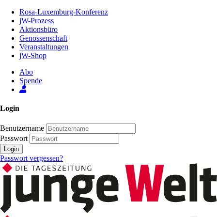
Zum
Rosa-Luxemburg-Konferenz
Inhalt
jW-Prozess
der
Aktionsbüro
Seite
Genossenschaft
Veranstaltungen
jW-Shop
Abo
Spende
Login
Benutzername
Passwort
Login
Passwort vergessen?