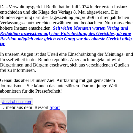
Das Verwaltungsgericht Berlin hat im Juli 2024 in der ersten Instanz
entschieden und die Klage des Verlags 8. Mai abgewiesen. Die
Bundesregierung darf die Tageszeitung
junge Welt
in ihren jährlichen
Verfassungsschutzberichten erwähnen und beobachten. Nun muss eine
höhere Instanz entscheiden.
Seit vielen Monaten warten Verlag und
Redaktion inzwischen auf eine Entscheidung des Gerichtes, ob eine
Revision möglich oder gleich ein Gang vor das oberste Gericht nötig
ist.
In unseren Augen ist das Urteil eine Einschränkung der Meinungs- und
Pressefreiheit in der Bundesrepublik. Aber auch umgekehrt wird
Bürgerinnen und Bürgern erschwert, sich aus verschiedenen Quellen
frei zu informieren.
Genau das aber ist unser Ziel: Aufklärung mit gut gemachtem
Journalismus. Sie können das unterstützen. Darum: junge Welt
abonnieren für die Pressefreiheit!
Jetzt abonnieren
→
mehr aus dem
Ressort
Sport