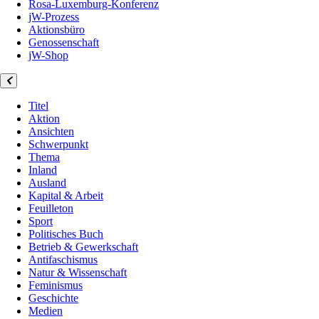
Rosa-Luxemburg-Konferenz
jW-Prozess
Aktionsbüro
Genossenschaft
jW-Shop
Titel
Aktion
Ansichten
Schwerpunkt
Thema
Inland
Ausland
Kapital & Arbeit
Feuilleton
Sport
Politisches Buch
Betrieb & Gewerkschaft
Antifaschismus
Natur & Wissenschaft
Feminismus
Geschichte
Medien