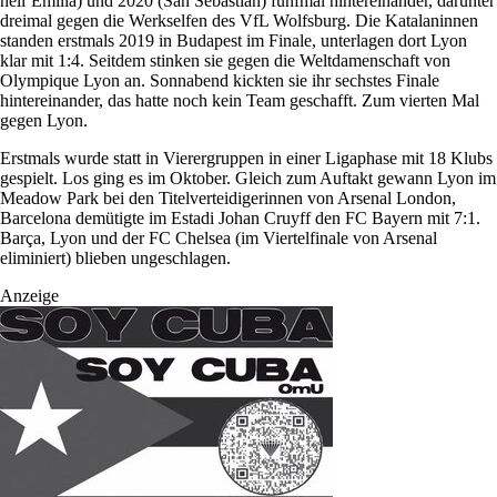
nell’Emilia) und 2020 (San Sebastián) fünfmal hintereinander, darunter
dreimal gegen die Werkselfen des VfL Wolfsburg. Die Katalaninnen
standen erstmals 2019 in Budapest im Finale, unterlagen dort Lyon
klar mit 1:4. Seitdem stinken sie gegen die Weltdamenschaft von
Olympique Lyon an. Sonnabend kickten sie ihr sechstes Finale
hintereinander, das hatte noch kein Team geschafft. Zum vierten Mal
gegen Lyon.
Erstmals wurde statt in Vierergruppen in einer Ligaphase mit 18 Klubs
gespielt. Los ging es im Oktober. Gleich zum Auftakt gewann Lyon im
Meadow Park bei den Titelverteidigerinnen von Arsenal London,
Barcelona demütigte im Estadi Johan Cruyff den FC Bayern mit 7:1.
Barça, Lyon und der FC Chelsea (im Viertelfinale von Arsenal
eliminiert) blieben ungeschlagen.
Anzeige