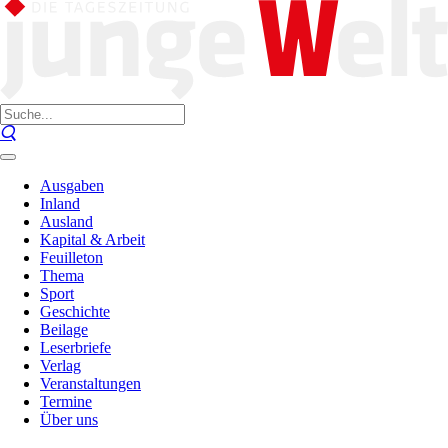
Ausgaben
Inland
Ausland
Kapital & Arbeit
Feuilleton
Thema
Sport
Geschichte
Beilage
Leserbriefe
Verlag
Veranstaltungen
Termine
Über uns