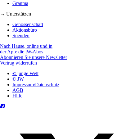
Granma
→ Unterstützen
Genossenschaft
Aktionsbüro
Spenden
Nach Hause, online und in
der App: die jW-Abos
Abonnieren Sie unsere Newsletter
Vertrag widerrufen
© junge Welt
© JW
Impressum/Datenschutz
AGB
Hilfe