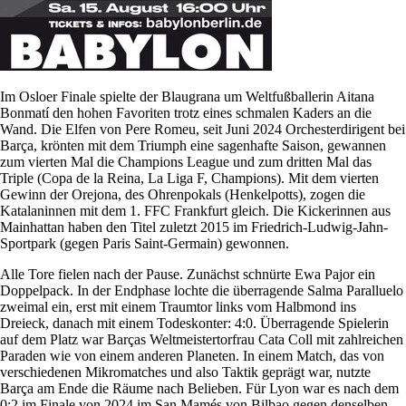
Im Osloer Finale spielte der Blaugrana um Weltfußballerin Aitana
Bonmatí den hohen Favoriten trotz eines schmalen Kaders an die
Wand. Die Elfen von Pere Romeu, seit Juni 2024 Orchesterdirigent bei
Barça, krönten mit dem Triumph eine sagenhafte Saison, gewannen
zum vierten Mal die Champions League und zum dritten Mal das
Triple (Copa de la Reina, La Liga F, Champions). Mit dem vierten
Gewinn der Orejona, des Ohrenpokals (Henkelpotts), zogen die
Katalaninnen mit dem 1. FFC Frankfurt gleich. Die Kickerinnen aus
Mainhattan haben den Titel zuletzt 2015 im Friedrich-Ludwig-Jahn-
Sportpark (gegen Paris Saint-Germain) gewonnen.
Alle Tore fielen nach der Pause. Zunächst schnürte Ewa Pajor ein
Doppelpack. In der Endphase lochte die überragende Salma Paralluelo
zweimal ein, erst mit einem Traumtor links vom Halbmond ins
Dreieck, danach mit einem Todeskonter: 4:0. Überragende Spielerin
auf dem Platz war Barças Weltmeistertorfrau Cata Coll mit zahlreichen
Paraden wie von einem anderen Planeten. In einem Match, das von
verschiedenen Mikromatches und also Taktik geprägt war, nutzte
Barça am Ende die Räume nach Belieben. Für Lyon war es nach dem
0:2 im Finale von 2024 im San Mamés von Bilbao gegen denselben