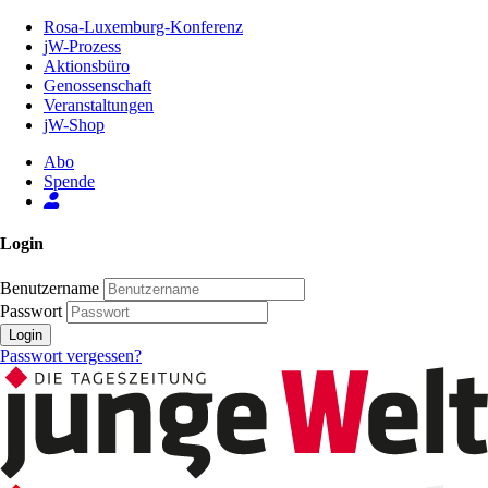
Zum
Rosa-Luxemburg-Konferenz
Inhalt
jW-Prozess
der
Aktionsbüro
Seite
Genossenschaft
Veranstaltungen
jW-Shop
Abo
Spende
Login
Benutzername
Passwort
Login
Passwort vergessen?