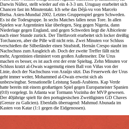
Darwin Núñez, stellt wieder auf ein 4-3-3 um. Uruguay erarbeitet sich
Chancen fast im Minutentakt. Ich sehe das Déjà-vu von Marcelo
Bielsa. Asien-Mundial 2002. Letztes Gruppenspiel gegen Schweden.
Es ist die Todesgruppe. In sechs Matches fallen neun Tore. In allen
Spielen war Argentinien klar überlegen, Sieg gegen Nigeria, dann
Niederlage gegen England, und gegen Schweden liegt die Albiceleste
nach einer Stunde zurück. Der Titelfavorit erarbeitet sich locker dreißig
Torchancen, aber die Pille will nicht rein. Zwei Minuten vor Schluss
verschießen die Silberländer einen Strafstoß, Hernán Crespo staubt im
Nachschuss zum Ausgleich ab. Doch der zweite Treffer fällt nicht
mehr, Argentinien eliminiert vom großen Außenseiter. Die Urus
machen es besser, es ist auch erst der erste Spieltag. Zehn Minuten vor
Schluss kratzt al-Owais wagemutig einen Ball von Viñas von der
Linie, doch der Nachschuss von Araújo sitzt. Das Feuerwerk der Urus
geht immer weiter, Mohammed al-Owais erweist sich als
unbezwingbar. Sensationelle Leistung Saudi-Arabiens. Kap Verde
hatte bereits mit einem großartigen Spiel gegen Europameister Spanien
(0:0) vorgelegt. In Atlanta war Tormann Vozinha der MVP gewesen.
Der 40jährige spielt für den portugiesischen Zweitligisten GD Chaves
(Grenze zu Galicien). Ebenfalls überragend: Mahmud Abunada im
Kasten von Katar (1:1 gegen die Eidgenossen).