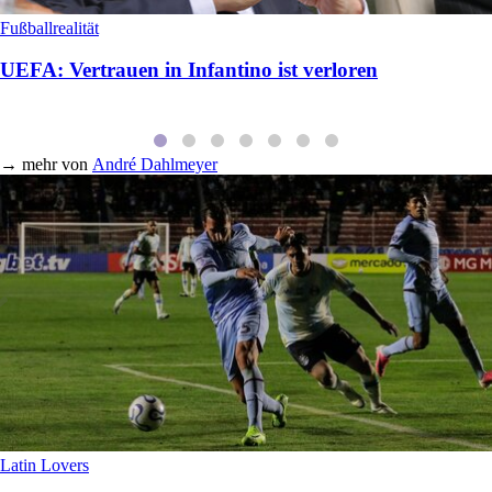
Fußballrealität
UEFA: Vertrauen in Infantino ist verloren
→
mehr von
André Dahlmeyer
Latin Lovers