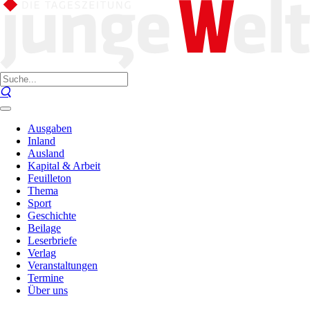
Ausgaben
Inland
Ausland
Kapital & Arbeit
Feuilleton
Thema
Sport
Geschichte
Beilage
Leserbriefe
Verlag
Veranstaltungen
Termine
Über uns