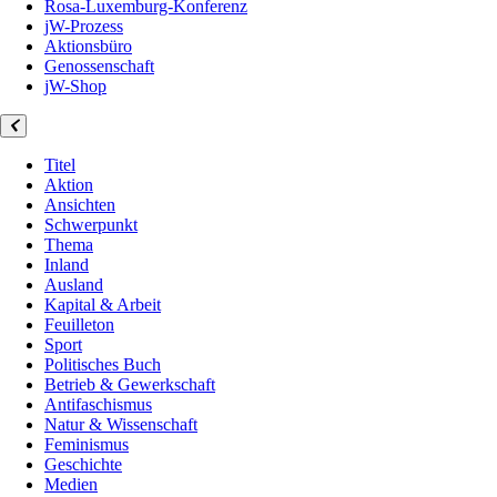
Rosa-Luxemburg-Konferenz
jW-Prozess
Aktionsbüro
Genossenschaft
jW-Shop
Titel
Aktion
Ansichten
Schwerpunkt
Thema
Inland
Ausland
Kapital & Arbeit
Feuilleton
Sport
Politisches Buch
Betrieb & Gewerkschaft
Antifaschismus
Natur & Wissenschaft
Feminismus
Geschichte
Medien