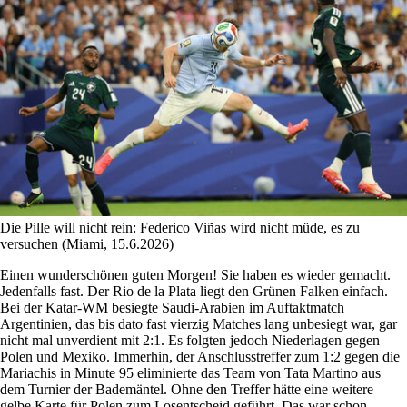
Die Pille will nicht rein: Federico Viñas wird nicht müde, es zu
versuchen (Miami, 15.6.2026)
Einen wunderschönen guten Morgen! Sie haben es wieder gemacht.
Jedenfalls fast. Der Rio de la Plata liegt den Grünen Falken einfach.
Bei der Katar-WM besiegte Saudi-Arabien im Auftaktmatch
Argentinien, das bis dato fast vierzig Matches lang unbesiegt war, gar
nicht mal unverdient mit 2:1. Es folgten jedoch Niederlagen gegen
Polen und Mexiko. Immerhin, der Anschlusstreffer zum 1:2 gegen die
Mariachis in Minute 95 eliminierte das Team von Tata Martino aus
dem Turnier der Bademäntel. Ohne den Treffer hätte eine weitere
gelbe Karte für Polen zum Losentscheid geführt. Das war schon