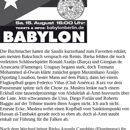
Die Buchmacher hatten die Saudis kurzerhand zum Favoriten erklärt,
am meisten Bakschisch versprach ein Remis. Bielsa fehlten die noch
verletzten Schlüsselspieler Ronald Araújo (Barça) und Giorgian de
Arrascaeta (Flamengo). Uruguay begann stark, doch Tormann
Mohammed al-Owais klärte zunächst gegen Maximiliano Araújo
(Sporting Lissabon, bester Mann auf dem Platz), dann bei einem
Flugkopfball gegen Federico Viñas (Club América). Kurz vor dem
Pausenmate spitzte sich die Chose zu. Muslera lenkte nach einem
Eckball eine tausendprozentige von Abdulelah al-Amri bravourös über
die Latte. Jetzt schwammen die Urus. Diego Forlán und Roberto
Baggio auf der Tribüne trauten ihren Augen nicht. Ich auch nicht.
Erneute Ecke. Muslera wehrt einen Kopfball vom Sanktionspunkt von
Hassan al-Tambakti gerade noch so eben ab, doch al-Amri staubt
eiskalt zur Führung für die Falken ab.
Nach dem Wechsel bringt Bielsa Agustín Canobbio (Fluminense) für