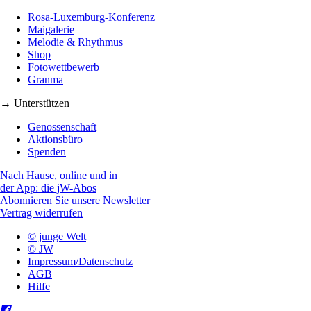
Rosa-Luxemburg-Konferenz
Maigalerie
Melodie & Rhythmus
Shop
Fotowettbewerb
Granma
→ Unterstützen
Genossenschaft
Aktionsbüro
Spenden
Nach Hause, online und in
der App: die jW-Abos
Abonnieren Sie unsere Newsletter
Vertrag widerrufen
© junge Welt
© JW
Impressum/Datenschutz
AGB
Hilfe