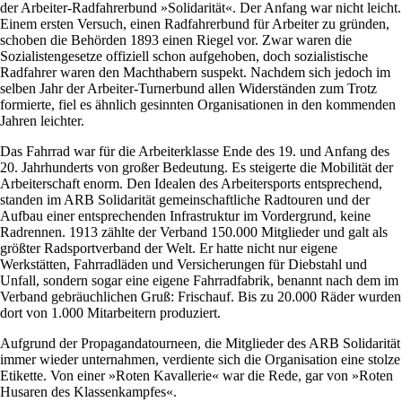
der Arbeiter-Radfahrerbund »Solidarität«. Der Anfang war nicht leicht.
Einem ersten Versuch, einen Radfahrerbund für Arbeiter zu gründen,
schoben die Behörden 1893 einen Riegel vor. Zwar waren die
Sozialistengesetze offiziell schon aufgehoben, doch sozialistische
Radfahrer waren den Machthabern suspekt. Nachdem sich jedoch im
selben Jahr der Arbeiter-Turnerbund allen Widerständen zum Trotz
formierte, fiel es ähnlich gesinnten Organisationen in den kommenden
Jahren leichter.
Das Fahrrad war für die Arbeiterklasse Ende des 19. und Anfang des
20. Jahrhunderts von großer Bedeutung. Es steigerte die Mobilität der
Arbeiterschaft enorm. Den Idealen des Arbeitersports entsprechend,
standen im ARB Solidarität gemeinschaftliche Radtouren und der
Aufbau einer entsprechenden Infrastruktur im Vordergrund, keine
Radrennen. 1913 zählte der Verband 150.000 Mitglieder und galt als
größter Radsportverband der Welt. Er hatte nicht nur eigene
Werkstätten, Fahrradläden und Versicherungen für Diebstahl und
Unfall, sondern sogar eine eigene Fahrradfabrik, benannt nach dem im
Verband gebräuchlichen Gruß: Frischauf. Bis zu 20.000 Räder wurden
dort von 1.000 Mitarbeitern produziert.
Aufgrund der Propagandatourneen, die Mitglieder des ARB Solidarität
immer wieder unternahmen, verdiente sich die Organisation eine stolze
Etikette. Von einer »Roten Kavallerie« war die Rede, gar von »Roten
Husaren des Klassenkampfes«.