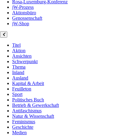
Rosa-Luxemburg-Konferenz
jW-Prozess
Aktionsbüro
Genossenschaft
jW-Shop
Titel
Aktion
Ansichten
Schwerpunkt
Thema
Inland
Ausland
Kapital & Arbeit
Feuilleton
Sport
Politisches Buch
Betrieb & Gewerkschaft
Antifaschismus
Natur & Wissenschaft
Feminismus
Geschichte
Medien