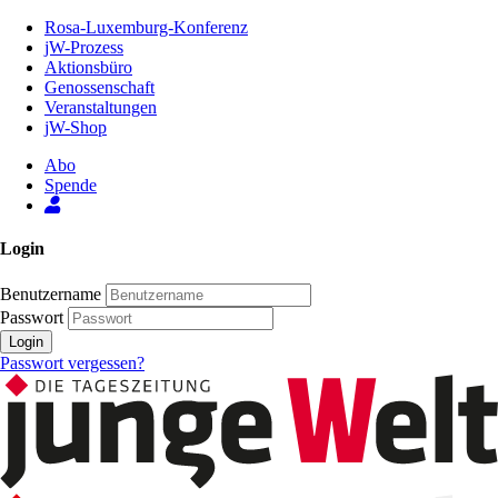
Zum
Rosa-Luxemburg-Konferenz
Inhalt
jW-Prozess
der
Aktionsbüro
Seite
Genossenschaft
Veranstaltungen
jW-Shop
Abo
Spende
Login
Benutzername
Passwort
Login
Passwort vergessen?