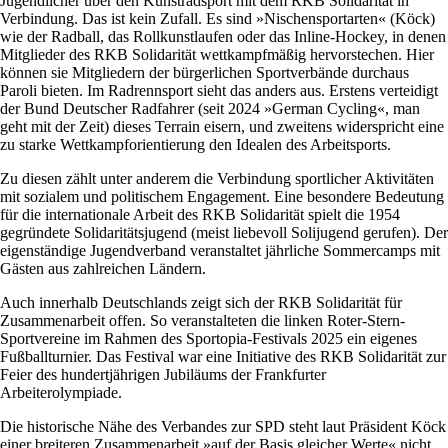
Jugendlicher über den Kunstradsport mit dem RKB Solidarität in
Verbindung. Das ist kein Zufall. Es sind »Nischensportarten« (Köck)
wie der Radball, das Rollkunstlaufen oder das Inline-Hockey, in denen
Mitglieder des RKB Solidarität wettkampfmäßig hervorstechen. Hier
können sie Mitgliedern der bürgerlichen Sportverbände durchaus
Paroli bieten. Im Radrennsport sieht das anders aus. Erstens verteidigt
der Bund Deutscher Radfahrer (seit 2024 »German Cycling«, man
geht mit der Zeit) dieses Terrain eisern, und zweitens widerspricht eine
zu starke Wettkampforientierung den Idealen des Arbeitsports.
Zu diesen zählt unter anderem die Verbindung sportlicher Aktivitäten
mit sozialem und politischem Engagement. Eine besondere Bedeutung
für die internationale Arbeit des RKB Solidarität spielt die 1954
gegründete Solidaritätsjugend (meist liebevoll Solijugend gerufen). Der
eigenständige Jugendverband veranstaltet jährliche Sommercamps mit
Gästen aus zahlreichen Ländern.
Auch innerhalb Deutschlands zeigt sich der RKB Solidarität für
Zusammenarbeit offen. So veranstalteten die linken Roter-Stern-
Sportvereine im Rahmen des Sportopia-Festivals 2025 ein eigenes
Fußballturnier. Das Festival war eine Initiative des RKB Solidarität zur
Feier des hundertjährigen Jubiläums der Frankfurter
Arbeiterolympiade.
Die historische Nähe des Verbandes zur SPD steht laut Präsident Köck
einer breiteren Zusammenarbeit »auf der Basis gleicher Werte« nicht