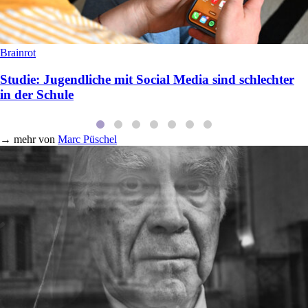
Brainrot
Studie: Jugendliche mit Social Media sind schlechter
in der Schule
→
mehr von
Marc Püschel