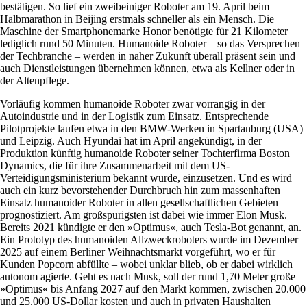
bestätigen. So lief ein zweibeiniger Roboter am 19. April beim
Halbmarathon in Beijing erstmals schneller als ein Mensch. Die
Maschine der Smartphonemarke Honor benötigte für 21 Kilometer
lediglich rund 50 Minuten. Humanoide Roboter – so das Versprechen
der Techbranche – werden in naher Zukunft überall präsent sein und
auch Dienstleistungen übernehmen können, etwa als Kellner oder in
der Altenpflege.
Vorläufig kommen humanoide Roboter zwar vorrangig in der
Autoindustrie und in der Logistik zum Einsatz. Entsprechende
Pilotprojekte laufen etwa in den BMW‑Werken in Spartanburg (USA)
und Leipzig. Auch Hyundai hat im April angekündigt, in der
Produktion künftig humanoide Roboter seiner Tochterfirma Boston
Dynamics, die für ihre Zusammenarbeit mit dem US-
Verteidigungsministerium bekannt wurde, einzusetzen. Und es wird
auch ein kurz bevorstehender Durchbruch hin zum massenhaften
Einsatz humanoider Roboter in allen gesellschaftlichen Gebieten
prognostiziert. Am großspurigsten ist dabei wie immer Elon Musk.
Bereits 2021 kündigte er den »Optimus«, auch Tesla-Bot genannt, an.
Ein Prototyp des humanoiden Allzweckroboters wurde im Dezember
2025 auf einem Berliner Weihnachtsmarkt vorgeführt, wo er für
Kunden Popcorn abfüllte – wobei unklar blieb, ob er dabei wirklich
autonom agierte. Geht es nach Musk, soll der rund 1,70 Meter große
»Optimus« bis Anfang 2027 auf den Markt kommen, zwischen 20.000
und 25.000 US-Dollar kosten und auch in privaten Haushalten