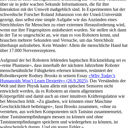
über sie in jeder wachen Sekunde Informationen, die für ihre
Interaktion mit der Umwelt maßgeblich sind. In Experimenten hat der
schwedische Forscher Roland Johansson von der Umeå-Universität
gezeigt, dass selbst eine simple Aufgabe wie das Anzünden eines
Streichholzes für Menschen zu einer extremen Herausforderung wird,
wenn nur ihre Fingerspitzen anästhesiert wurden. Sie stellen sich dann
in der Tat so ungeschickt an, wie man es von Robotern kennt, und
brauchen mehrere Sekunden und Versuche, um das Streichholz
überhaupt aufzuheben. Kein Wunder: Allein die menschliche Hand hat
über 17.000 Nervenrezeptoren.
Aufgrund der bei Robotern fehlenden haptischen Rückmeldung sei es
»reine Phantasie«, dass innerhalb der nächsten Jahrzehnte Roboter
menschenähnliche Fähigkeiten erlernen könnten, resümiert der
Robotikexperte Rodney Brooks in seinem Essay
»Why Today’s
Humanoids Won’t Learn Dexterity« (26.9.2025)
. Das Verständnis der
Welt und ihrer Physik kann allein mit optischen Sensoren nicht
entwickelt werden, da es Robotern an einem allgemeinen
Körpergefühl und damit auch an einer intuitiven Kräfteregulation wie
bei Menschen fehlt. »Zu glauben, wir könnten einer Maschine
Geschicklichkeit beibringen«, fasst Brooks zusammen, »ohne zu
verstehen, aus welchen Komponenten sich Tastsinn zusammensetzt,
ohne Tastsinnempfindungen messen zu können und ohne
Tastsinnempfindungen speichern und wiedergeben zu können, ist
wahrscheinlich dumm. Und ein teurer Fehler.«