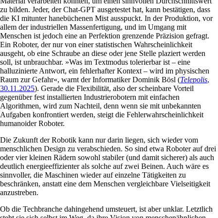
Material verarbeiten konnten, um einen sinnvollen Durchschnittswert
zu bilden. Jeder, der Chat-GPT ausgetestet hat, kann bestätigen, dass
die KI mitunter hanebüchenen Mist ausspuckt. In der Produktion, vor
allem der industriellen Massenfertigung, und im Umgang mit
Menschen ist jedoch eine an Perfektion grenzende Präzision gefragt.
Ein Roboter, der nur von einer statistischen Wahrscheinlichkeit
ausgeht, ob eine Schraube an diese oder jene Stelle plaziert werden
soll, ist unbrauchbar. »Was im Textmodus tolerierbar ist – eine
halluzinierte Antwort, ein fehlerhafter Kontext – wird im physischen
Raum zur Gefahr«, warnt der Informatiker Dominik Bösl (
Telepolis
,
30.11.2025
). Gerade die Flexibilität, also der scheinbare Vorteil
gegenüber fest installierten Industrierobotern mit einfachen
Algorithmen, wird zum Nachteil, denn wenn sie mit unbekannten
Aufgaben konfrontiert werden, steigt die Fehlerwahrscheinlichkeit
humanoider Roboter.
Die Zukunft der Robotik kann nur darin liegen, sich wieder vom
menschlichen Design zu verabschieden. So sind etwa Roboter auf drei
oder vier kleinen Rädern sowohl stabiler (und damit sicherer) als auch
deutlich energieeffizienter als solche auf zwei Beinen. Auch wäre es
sinnvoller, die Maschinen wieder auf einzelne Tätigkeiten zu
beschränken, anstatt eine dem Menschen vergleichbare Vielseitigkeit
anzustreben.
Ob die Techbranche dahingehend umsteuert, ist aber unklar. Letztlich
steht sie sich selbst im Weg, da ihre Vision von menschenähnlichen