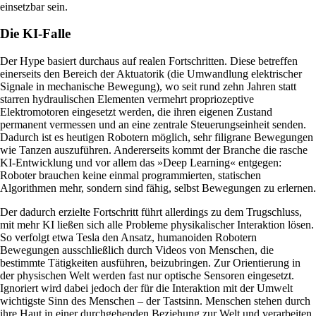
einsetzbar sein.
Die KI-Falle
Der Hype basiert durchaus auf realen Fortschritten. Diese betreffen
einerseits den Bereich der Aktuatorik (die Umwandlung elektrischer
Signale in mechanische Bewegung), wo seit rund zehn Jahren statt
starren hydraulischen Elementen vermehrt propriozeptive
Elektromotoren eingesetzt werden, die ihren eigenen Zustand
permanent vermessen und an eine zentrale Steuerungseinheit senden.
Dadurch ist es heutigen Robotern möglich, sehr filigrane Bewegungen
wie Tanzen auszuführen. Andererseits kommt der Branche die rasche
KI-Entwicklung und vor allem das »Deep Learning« entgegen:
Roboter brauchen keine einmal programmierten, statischen
Algorithmen mehr, sondern sind fähig, selbst Bewegungen zu erlernen.
Der dadurch erzielte Fortschritt führt allerdings zu dem Trugschluss,
mit mehr KI ließen sich alle Probleme physikalischer Interaktion lösen.
So verfolgt etwa Tesla den Ansatz, humanoiden Robotern
Bewegungen ausschließlich durch Videos von Menschen, die
bestimmte Tätigkeiten ausführen, beizubringen. Zur Orientierung in
der physischen Welt werden fast nur optische Sensoren eingesetzt.
Ignoriert wird dabei jedoch der für die Interaktion mit der Umwelt
wichtigste Sinn des Menschen – der Tastsinn. Menschen stehen durch
ihre Haut in einer durchgehenden Beziehung zur Welt und verarbeiten