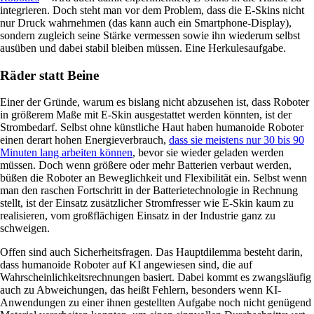
integrieren. Doch steht man vor dem Problem, dass die E-Skins nicht
nur Druck wahrnehmen (das kann auch ein Smartphone-Display),
sondern zugleich seine Stärke vermessen sowie ihn wiederum selbst
ausüben und dabei stabil bleiben müssen. Eine Herkulesaufgabe.
Räder statt Beine
Einer der Gründe, warum es bislang nicht abzusehen ist, dass Roboter
in größerem Maße mit E-Skin ausgestattet werden könnten, ist der
Strombedarf. Selbst ohne künstliche Haut haben humanoide Roboter
einen derart hohen Energieverbrauch,
dass sie meistens nur 30 bis 90
Minuten lang arbeiten können
, bevor sie wieder geladen werden
müssen. Doch wenn größere oder mehr Batterien verbaut werden,
büßen die Roboter an Beweglichkeit und Flexibilität ein. Selbst wenn
man den raschen Fortschritt in der Batterietechnologie in Rechnung
stellt, ist der Einsatz zusätzlicher Stromfresser wie E-Skin kaum zu
realisieren, vom großflächigen Einsatz in der Industrie ganz zu
schweigen.
Offen sind auch Sicherheitsfragen. Das Haupt­dilemma besteht darin,
dass humanoide Roboter auf KI angewiesen sind, die auf
Wahrscheinlichkeitsrechnungen basiert. Dabei kommt es zwangsläufig
auch zu Abweichungen, das heißt Fehlern, besonders wenn KI-
Anwendungen zu einer ihnen gestellten Aufgabe noch nicht genügend