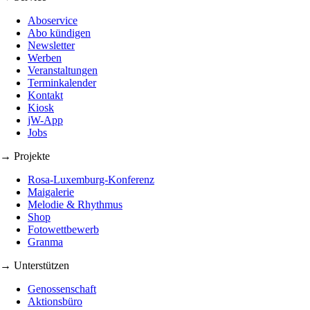
Aboservice
Abo kündigen
Newsletter
Werben
Veranstaltungen
Terminkalender
Kontakt
Kiosk
jW-App
Jobs
→ Projekte
Rosa-Luxemburg-Konferenz
Maigalerie
Melodie & Rhythmus
Shop
Fotowettbewerb
Granma
→ Unterstützen
Genossenschaft
Aktionsbüro