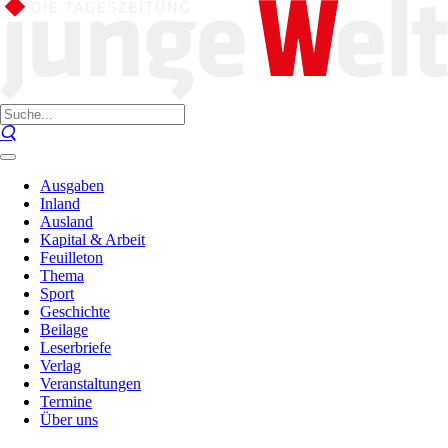
Ausgaben
Inland
Ausland
Kapital & Arbeit
Feuilleton
Thema
Sport
Geschichte
Beilage
Leserbriefe
Verlag
Veranstaltungen
Termine
Über uns