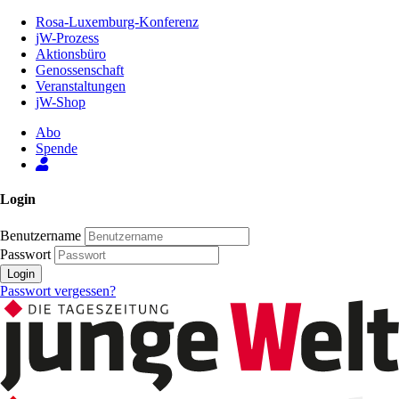
Zum
Rosa-Luxemburg-Konferenz
Inhalt
jW-Prozess
der
Aktionsbüro
Seite
Genossenschaft
Veranstaltungen
jW-Shop
Abo
Spende
Login
Benutzername
Passwort
Login
Passwort vergessen?