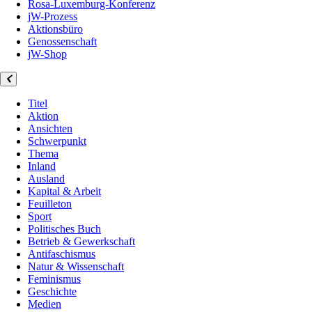
Rosa-Luxemburg-Konferenz
jW-Prozess
Aktionsbüro
Genossenschaft
jW-Shop
Titel
Aktion
Ansichten
Schwerpunkt
Thema
Inland
Ausland
Kapital & Arbeit
Feuilleton
Sport
Politisches Buch
Betrieb & Gewerkschaft
Antifaschismus
Natur & Wissenschaft
Feminismus
Geschichte
Medien