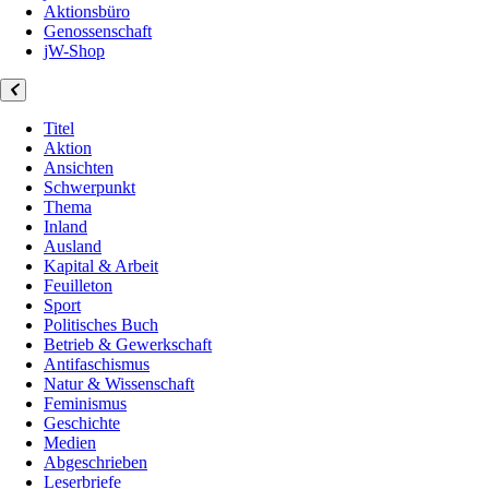
Aktionsbüro
Genossenschaft
jW-Shop
Titel
Aktion
Ansichten
Schwerpunkt
Thema
Inland
Ausland
Kapital & Arbeit
Feuilleton
Sport
Politisches Buch
Betrieb & Gewerkschaft
Antifaschismus
Natur & Wissenschaft
Feminismus
Geschichte
Medien
Abgeschrieben
Leserbriefe