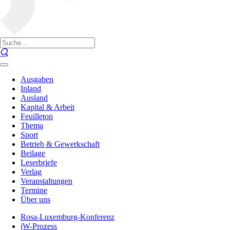
Ausgaben
Inland
Ausland
Kapital & Arbeit
Feuilleton
Thema
Sport
Betrieb & Gewerkschaft
Beilage
Leserbriefe
Verlag
Veranstaltungen
Termine
Über uns
Rosa-Luxemburg-Konferenz
jW-Prozess