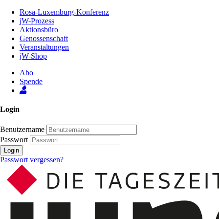
Zum
Rosa-Luxemburg-Konferenz
Inhalt
jW-Prozess
der
Aktionsbüro
Seite
Genossenschaft
Veranstaltungen
jW-Shop
Abo
Spende
Login
Benutzername
Passwort
Login
Passwort vergessen?