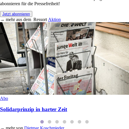
abonnieren für die Pressefreiheit!
Jetzt abonnieren
→
mehr aus dem
Ressort
Aktion
Abo
Solidarprinzip in harter Zeit
→
mehr von
Dietmar Koschmieder