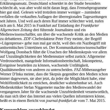
Erklärungsansatz. Deutschland schneidet in der Studie besonders
schlecht ab, was aber wohl nicht daran liegt, dass Fernsehprogramme
hier gut sind. Gelesen wird trotzdem immer weniger – zumindest
verfallen die verkauften Auflagen der überregionalen Tageszeitungen
seit Jahren. Und weil auch deren Ruf immer schlechter wird, trafen
sich am 6. Mai 2015 in Frankfurt auf Einladung der
Frankfurter
Allgemeinen Zeitung
drei führende Journalisten und ein
Medienwissenschaftler, um über die wachsende Kritik an den Medien
zu debattieren.
ZDF
-Chefredakteur Peter Frey meinte, der Begriff
»Lügenpresse« gehe nun mal gar nicht, weil dies ein Nazibegriff mit
antisemitischen Untertönen sei. Der Kommunikationswissenschaftler
Wolfgang Donsbach führt die Ursachen der Medienskepsis vor allem
auf Unzulänglichkeiten der Mediennutzer selbst zurück: Allgemeine
Verdrossenheit, mangelnde Informationsbereitschaft, Inkompetenz,
Ereignisse beurteilen zu können, wachsende Unfähigkeit,
Qualitätsmedien von anderen zu unterscheiden.
FAZ
-Mitherausgeber
Werner D'Inka meinte, dass die Skepsis gegenüber den Medien schon
immer dagewesen, sie aber jetzt, da jeder die Möglichkeit habe, eine
Weltöffentlichkeit zu erreichen, deutlicher wahrnehmbar sei. Auch
Medienkritiker Stefan Niggemeier machte den Medienwandel der
vergangenen Jahre für die wachsende Unzufriedenheit verantwortlich,
da man sich über das Internet aus vielen Quellen informieren könne,
heißt es in einem Bericht von
journal-frankfurt.de
vom 7. Mai 2015.
Kernproblem ausgeblendet