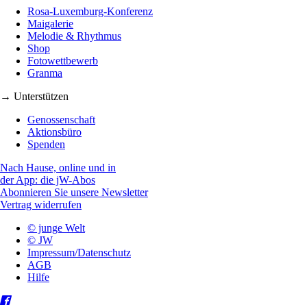
Rosa-Luxemburg-Konferenz
Maigalerie
Melodie & Rhythmus
Shop
Fotowettbewerb
Granma
→ Unterstützen
Genossenschaft
Aktionsbüro
Spenden
Nach Hause, online und in
der App: die jW-Abos
Abonnieren Sie unsere Newsletter
Vertrag widerrufen
© junge Welt
© JW
Impressum/Datenschutz
AGB
Hilfe