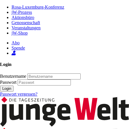
Zum
Rosa-Luxemburg-Konferenz
Inhalt
jW-Prozess
der
Aktionsbüro
Seite
Genossenschaft
Veranstaltungen
jW-Shop
Abo
Spende
Login
Benutzername
Passwort
Login
Passwort vergessen?