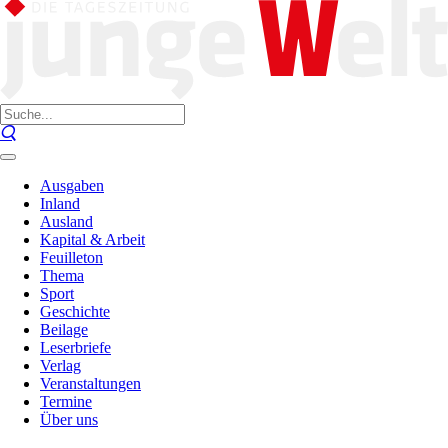
Ausgaben
Inland
Ausland
Kapital & Arbeit
Feuilleton
Thema
Sport
Geschichte
Beilage
Leserbriefe
Verlag
Veranstaltungen
Termine
Über uns