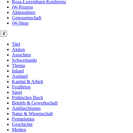
Rosa-Luxemburg-Konferenz
jW-Prozess
Aktionsbüro
Genossenschaft
jW-Shop
Titel
Aktion
Ansichten
Schwerpunkt
Thema
Inland
Ausland
Kapital & Arbeit
Feuilleton
Sport
Politisches Buch
Betrieb & Gewerkschaft
Antifaschismus
Natur & Wissenschaft
Feminismus
Geschichte
Medien