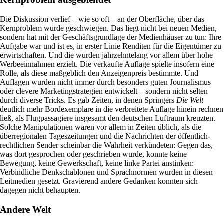
Die Diskussion verlief – wie so oft – an der Oberfläche, über das
Kernproblem wurde geschwiegen. Das liegt nicht bei neuen Medien,
sondern hat mit der Geschäftsgrundlage der Medienhäuser zu tun: Ihre
Aufgabe war und ist es, in erster Linie Renditen für die Eigentümer zu
erwirtschaften. Und die wurden jahrzehntelang vor allem über hohe
Werbeeinnahmen erzielt. Die verkaufte Auflage spielte insofern eine
Rolle, als diese maßgeblich den Anzeigenpreis bestimmte. Und
Auflagen wurden nicht immer durch besonders guten Journalismus
oder clevere Marketingstrategien entwickelt – sondern nicht selten
durch diverse Tricks. Es gab Zeiten, in denen Springers
Die Welt
deutlich mehr Bordexemplare in die verbreitete Auflage hinein rechnen
ließ, als Flugpassagiere insgesamt den deutschen Luftraum kreuzten.
Solche Manipulationen waren vor allem in Zeiten üblich, als die
überregionalen Tageszeitungen und die Nachrichten der öffentlich-
rechtlichen Sender scheinbar die Wahrheit verkündeten: Gegen das,
was dort gesprochen oder geschrieben wurde, konnte keine
Bewegung, keine Gewerkschaft, keine linke Partei anstinken:
Verbindliche Denkschablonen und Sprachnormen wurden in diesen
Leitmedien gesetzt. Gravierend andere Gedanken konnten sich
dagegen nicht behaupten.
Andere Welt