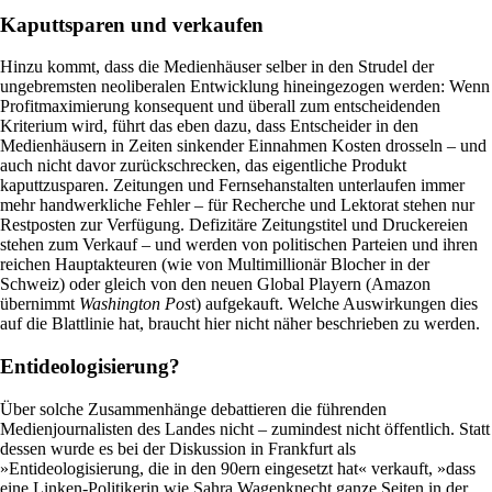
Kaputtsparen und verkaufen
Hinzu kommt, dass die Medienhäuser selber in den Strudel der
ungebremsten neoliberalen Entwicklung hineingezogen werden: Wenn
Profitmaximierung konsequent und überall zum entscheidenden
Kriterium wird, führt das eben dazu, dass Entscheider in den
Medienhäusern in Zeiten sinkender Einnahmen Kosten drosseln – und
auch nicht davor zurückschrecken, das eigentliche Produkt
kaputtzusparen. Zeitungen und Fernsehanstalten unterlaufen immer
mehr handwerkliche Fehler – für Recherche und Lektorat stehen nur
Restposten zur Verfügung. Defizitäre Zeitungstitel und Druckereien
stehen zum Verkauf – und werden von politischen Parteien und ihren
reichen Hauptakteuren (wie von Multimillionär Blocher in der
Schweiz) oder gleich von den neuen Global Playern (Amazon
übernimmt
Washington Pos
t) aufgekauft. Welche Auswirkungen dies
auf die Blattlinie hat, braucht hier nicht näher beschrieben zu werden.
Entideologisierung?
Über solche Zusammenhänge debattieren die führenden
Medienjournalisten des Landes nicht – zumindest nicht öffentlich. Statt
dessen wurde es bei der Diskussion in Frankfurt als
»Entideologisierung, die in den 90ern eingesetzt hat« verkauft, »dass
eine Linken-Politikerin wie Sahra Wagenknecht ganze Seiten in der