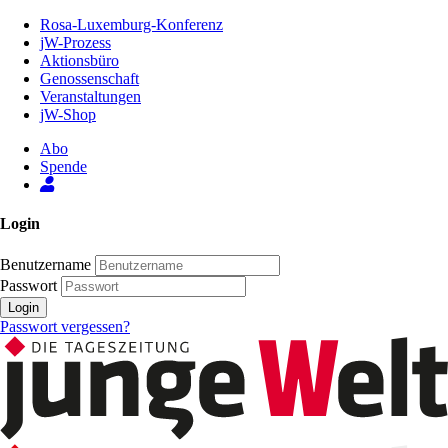
Zum
Rosa-Luxemburg-Konferenz
Inhalt
jW-Prozess
der
Aktionsbüro
Seite
Genossenschaft
Veranstaltungen
jW-Shop
Abo
Spende
Login
Benutzername
Passwort
Login
Passwort vergessen?