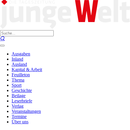
Ausgaben
Inland
Ausland
Kapital & Arbeit
Feuilleton
Thema
Sport
Geschichte
Beilage
Leserbriefe
Verlag
Veranstaltungen
Termine
Über uns