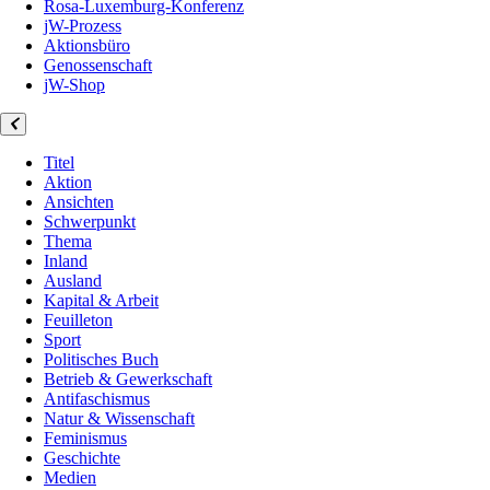
Rosa-Luxemburg-Konferenz
jW-Prozess
Aktionsbüro
Genossenschaft
jW-Shop
Titel
Aktion
Ansichten
Schwerpunkt
Thema
Inland
Ausland
Kapital & Arbeit
Feuilleton
Sport
Politisches Buch
Betrieb & Gewerkschaft
Antifaschismus
Natur & Wissenschaft
Feminismus
Geschichte
Medien