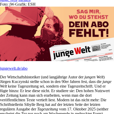
Foto: jW-Grafik: ESH
jungewelt.de/abo
Der Wirtschaftshistoriker (und langjährige Autor der
jungen Welt
)
Jürgen Kuczynski stellte schon in den 90er Jahren fest, dass die
junge
Welt
keine Tageszeitung sei, sondern eine Tageszeitschrift. Und er
fügte hinzu: Er lese diese nicht. Er studiere sie: Den hohen Nutzwert
der Zeitung kann man sich erarbeiten, wenn man die dort
veröffentlichten Texte vertieft liest. Modern ist das nicht mehr: Die
Schriftstellerin Sibylle Berg hat auf der letzten Seite der letzten
regulären Ausgabe der
Tageszeitung
vom 17. Oktober 2025 (seither
erscheint die
Taz
nur noch am Wochenende in gedruckter Form)