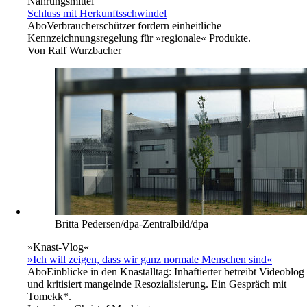
Nahrungsmittel
Schluss mit Herkunftsschwindel
Abo
Verbraucherschützer fordern einheitliche
Kennzeichnungsregelung für »regionale« Produkte.
Von
Ralf Wurzbacher
Britta Pedersen/dpa-Zentralbild/dpa
»Knast-Vlog«
»Ich will zeigen, dass wir ganz normale Menschen sind«
Abo
Einblicke in den Knastalltag: Inhaftierter betreibt Videoblog
und kritisiert mangelnde Resozialisierung. Ein Gespräch mit
Tomekk*.