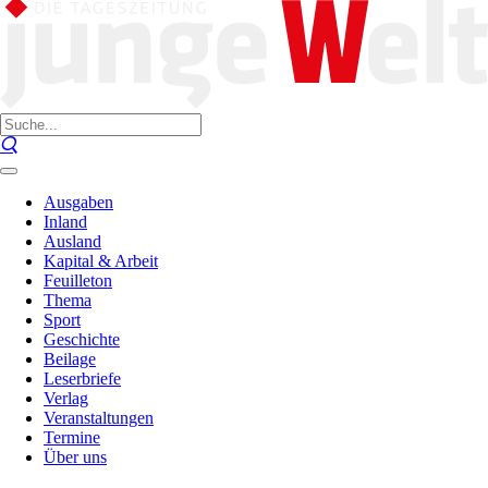
Ausgaben
Inland
Ausland
Kapital & Arbeit
Feuilleton
Thema
Sport
Geschichte
Beilage
Leserbriefe
Verlag
Veranstaltungen
Termine
Über uns