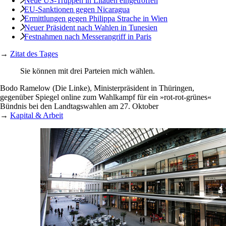
Neue US-Truppen in Litauen eingetroffen
EU-Sanktionen gegen Nicaragua
Ermittlungen gegen Philippa Strache in Wien
Neuer Präsident nach Wahlen in Tunesien
Festnahmen nach Messerangriff in Paris
→
Zitat des Tages
Sie können mit drei Parteien mich wählen.
Bodo Ramelow (Die Linke), Ministerpräsident in Thüringen,
gegenüber Spiegel online zum Wahlkampf für ein »rot-rot-grünes«
Bündnis bei den Landtagswahlen am 27. Oktober
→
Kapital & Arbeit