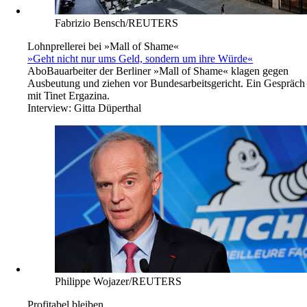
Fabrizio Bensch/REUTERS
Lohnprellerei bei »Mall of Shame«
»Geht nicht nur ums Geld, sondern um ihre Würde«
Abo
Bauarbeiter der Berliner »Mall of Shame« klagen gegen
Ausbeutung und ziehen vor Bundesarbeitsgericht. Ein Gespräch
mit Tinet Ergazina.
Interview:
Gitta Düperthal
Philippe Wojazer/REUTERS
Profitabel bleiben