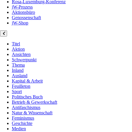
Rosa-Luxemburg-Konferenz
jW-Prozess
Aktionsbüro
Genossenschaft
jW-Shop
Titel
Aktion
Ansichten
Schwerpunkt
Thema
Inland
Ausland
Kapital & Arbeit
Feuilleton
Sport
Politisches Buch
Betrieb & Gewerkschaft
Antifaschismus
Natur & Wissenschaft
Feminismus
Geschichte
Medien