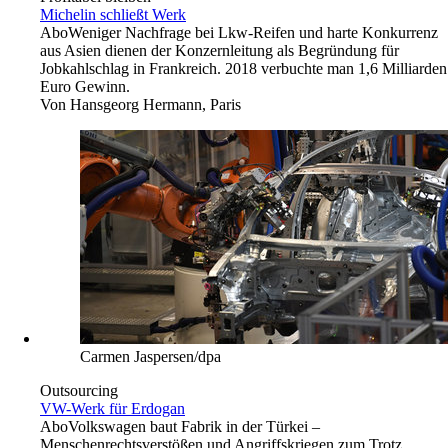
Michelin schließt Werk
Abo
Weniger Nachfrage bei Lkw-Reifen und harte Konkurrenz
aus Asien dienen der Konzernleitung als Begründung für
Jobkahlschlag in Frankreich. 2018 verbuchte man 1,6 Milliarden
Euro Gewinn.
Von
Hansgeorg Hermann, Paris
Carmen Jaspersen/dpa
Outsourcing
VW-Werk für Erdogan
Abo
Volkswagen baut Fabrik in der Türkei –
Menschenrechtsverstößen und Angriffskriegen zum Trotz.