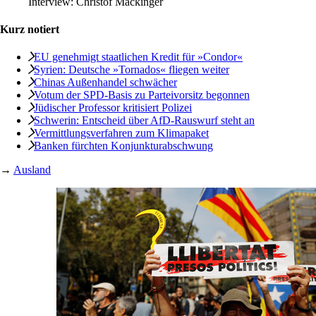
Interview:
Christof Mackinger
Kurz notiert
EU genehmigt staatlichen Kredit für »Condor«
Syrien: Deutsche »Tornados« fliegen weiter
Chinas Außenhandel schwächer
Votum der SPD-Basis zu Parteivorsitz begonnen
Jüdischer Professor kritisiert Polizei
Schwerin: Entscheid über AfD-Rauswurf steht an
Vermittlungsverfahren zum Klimapaket
Banken fürchten Konjunkturabschwung
→
Ausland