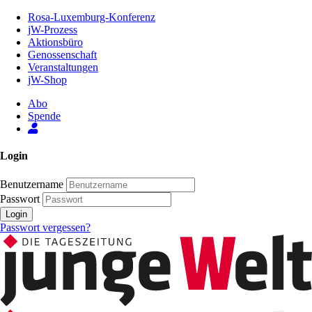
Zum
Rosa-Luxemburg-Konferenz
Inhalt
jW-Prozess
der
Aktionsbüro
Seite
Genossenschaft
Veranstaltungen
jW-Shop
Abo
Spende
Login
Benutzername
Passwort
Login
Passwort vergessen?