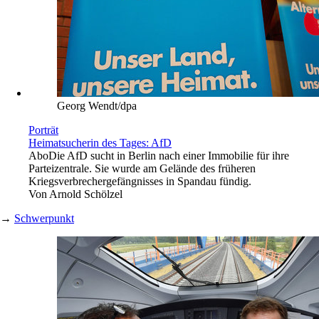
Georg Wendt/dpa
Porträt
Heimatsucherin des Tages: AfD
Abo
Die AfD sucht in Berlin nach einer Immobilie für ihre
Parteizentrale. Sie wurde am Gelände des früheren
Kriegsverbrechergefängnisses in Spandau fündig.
Von
Arnold Schölzel
→
Schwerpunkt