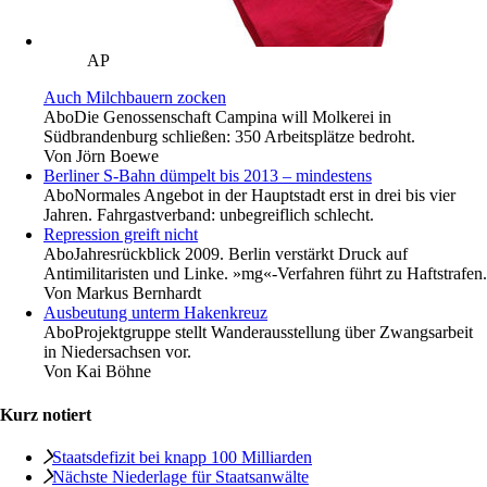
AP
Auch Milchbauern zocken
Abo
Die Genossenschaft Campina will Molkerei in
Südbrandenburg schließen: 350 Arbeitsplätze bedroht.
Von
Jörn Boewe
Berliner S-Bahn dümpelt bis 2013 – mindestens
Abo
Normales Angebot in der Hauptstadt erst in drei bis vier
Jahren. Fahrgastverband: unbegreiflich schlecht.
Repression greift nicht
Abo
Jahresrückblick 2009. Berlin verstärkt Druck auf
Antimilitaristen und Linke. »mg«-Verfahren führt zu Haftstrafen.
Von
Markus Bernhardt
Ausbeutung unterm Hakenkreuz
Abo
Projektgruppe stellt Wanderausstellung über Zwangsarbeit
in Niedersachsen vor.
Von
Kai Böhne
Kurz notiert
Staatsdefizit bei knapp 100 Milliarden
Nächste Niederlage für Staatsanwälte