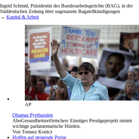
Ingrid Schmid, Präsidentin des Bundesarbeitsgerichts (BAG), in der
Süddeutschen Zeitung über sogenannte Bagatellkündigungen
→
Kapital & Arbeit
AP
Obamas Pyrrhussieg
Abo
Gesundheitsreförmchen: Einstiges Prestigeprojekt nimmt
wichtige ­parlamentarische Hürden.
Von
Tomasz Konicz
Hoffen auf steigende Preise