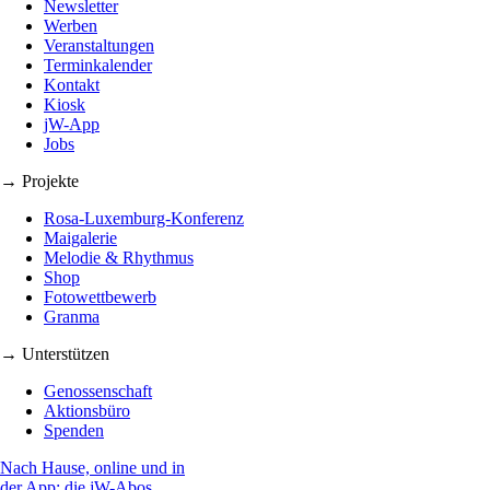
Newsletter
Werben
Veranstaltungen
Terminkalender
Kontakt
Kiosk
jW-App
Jobs
→ Projekte
Rosa-Luxemburg-Konferenz
Maigalerie
Melodie & Rhythmus
Shop
Fotowettbewerb
Granma
→ Unterstützen
Genossenschaft
Aktionsbüro
Spenden
Nach Hause, online und in
der App: die jW-Abos