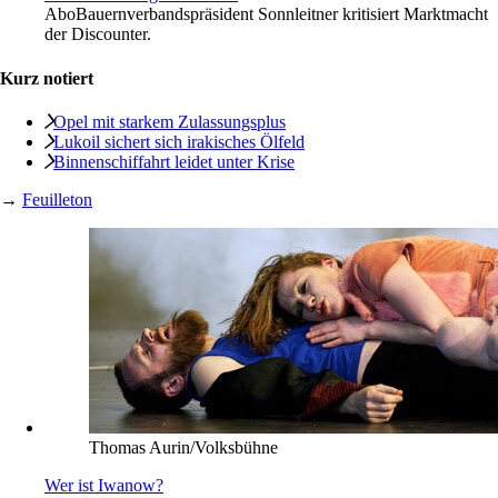
Abo
Bauernverbandspräsident Sonnleitner kritisiert Marktmacht
der Discounter.
Kurz notiert
Opel mit starkem Zulassungsplus
Lukoil sichert sich irakisches Ölfeld
Binnenschiffahrt leidet unter Krise
→
Feuilleton
Thomas Aurin/Volksbühne
Wer ist Iwanow?