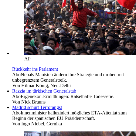
AP
Rückkehr ins Parlament
Abo
Nepals Maoisten ändern ihre Strategie und drohen mit
unbegrenztem Generalstreik.
Von
Hilmar König, Neu-Delhi
Razzia im türkischen Generalstab
Abo
Ergenekon-Ermittlungen: Rätselhafte Todesserie.
Von
Nick Brauns
Madrid schürt Terrorangst
Abo
Innenminister halluziniert mögliches ETA-Attentat zum
Beginn der spanischen EU-Präsidentschaft.
Von
Ingo Niebel, Gernika