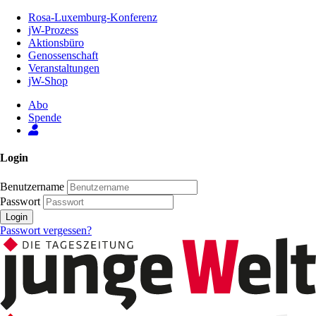
Zum
Rosa-Luxemburg-Konferenz
Inhalt
jW-Prozess
der
Aktionsbüro
Seite
Genossenschaft
Veranstaltungen
jW-Shop
Abo
Spende
Login
Benutzername
Passwort
Login
Passwort vergessen?