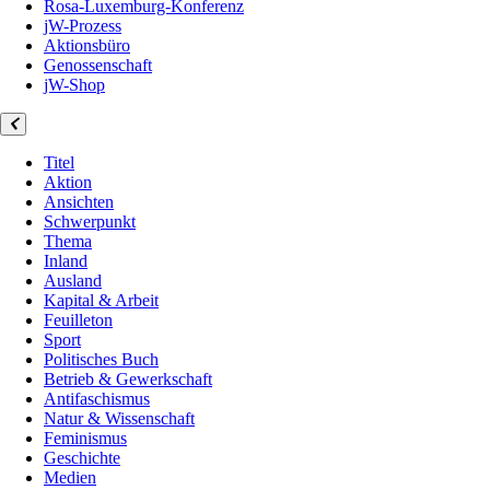
Rosa-Luxemburg-Konferenz
jW-Prozess
Aktionsbüro
Genossenschaft
jW-Shop
Titel
Aktion
Ansichten
Schwerpunkt
Thema
Inland
Ausland
Kapital & Arbeit
Feuilleton
Sport
Politisches Buch
Betrieb & Gewerkschaft
Antifaschismus
Natur & Wissenschaft
Feminismus
Geschichte
Medien