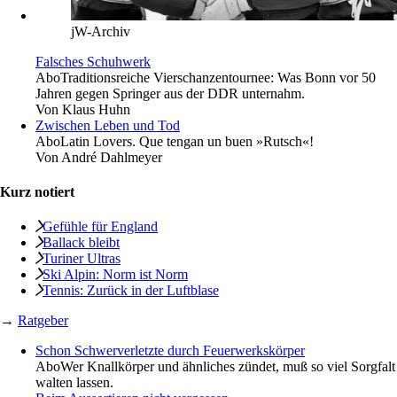
jW-Archiv
Falsches Schuhwerk
Abo
Traditionsreiche Vierschanzentournee: Was Bonn vor 50
Jahren gegen Springer aus der DDR unternahm.
Von
Klaus Huhn
Zwischen Leben und Tod
Abo
Latin Lovers. Que tengan un buen »Rutsch«!
Von
André Dahlmeyer
Kurz notiert
Gefühle für England
Ballack bleibt
Turiner Ultras
Ski Alpin: Norm ist Norm
Tennis: Zurück in der Luftblase
→
Ratgeber
Schon Schwerverletzte durch Feuerwerkskörper
Abo
Wer Knallkörper und ähnliches zündet, muß so viel Sorgfalt
walten lassen.