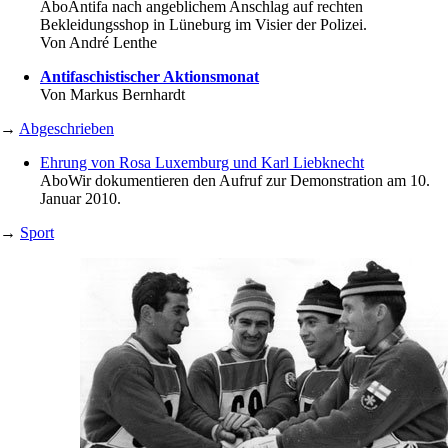
Abo
Antifa nach angeblichem Anschlag auf rechten
Bekleidungsshop in Lüneburg im Visier der Polizei.
Von
André Lenthe
Antifaschistischer Aktionsmonat
Von
Markus Bernhardt
→
Abgeschrieben
Ehrung von Rosa Luxemburg und Karl Liebknecht
Abo
Wir dokumentieren den Aufruf zur Demonstration am 10.
Januar 2010.
→
Sport