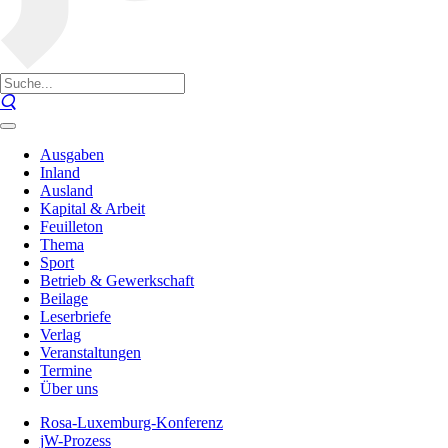
Ausgaben
Inland
Ausland
Kapital & Arbeit
Feuilleton
Thema
Sport
Betrieb & Gewerkschaft
Beilage
Leserbriefe
Verlag
Veranstaltungen
Termine
Über uns
Rosa-Luxemburg-Konferenz
jW-Prozess