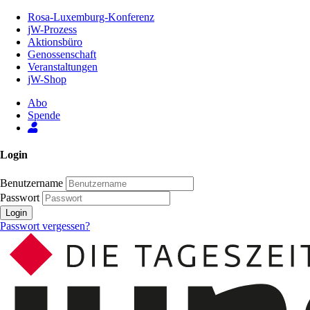
Zum
Rosa-Luxemburg-Konferenz
Inhalt
jW-Prozess
der
Aktionsbüro
Seite
Genossenschaft
Veranstaltungen
jW-Shop
Abo
Spende
Login
Benutzername
Passwort
Login
Passwort vergessen?