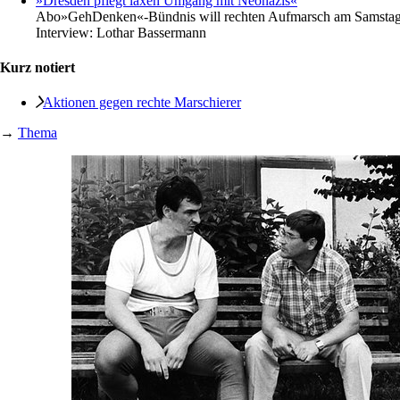
»Dresden pflegt laxen Umgang mit Neonazis«
Abo
»GehDenken«-Bündnis will rechten Aufmarsch am Samstag 
Interview:
Lothar Bassermann
Kurz notiert
Aktionen gegen rechte Marschierer
→
Thema