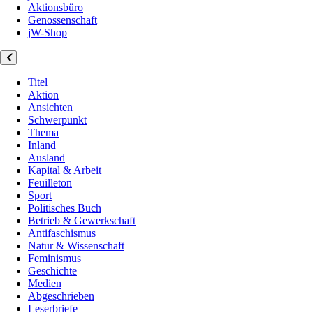
Aktionsbüro
Genossenschaft
jW-Shop
Titel
Aktion
Ansichten
Schwerpunkt
Thema
Inland
Ausland
Kapital & Arbeit
Feuilleton
Sport
Politisches Buch
Betrieb & Gewerkschaft
Antifaschismus
Natur & Wissenschaft
Feminismus
Geschichte
Medien
Abgeschrieben
Leserbriefe