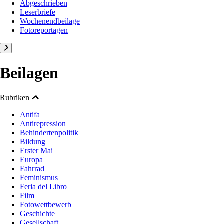
Abgeschrieben
Leserbriefe
Wochenendbeilage
Fotoreportagen
Beilagen
Rubriken
Antifa
Antirepression
Behindertenpolitik
Bildung
Erster Mai
Europa
Fahrrad
Feminismus
Feria del Libro
Film
Fotowettbewerb
Geschichte
Gesellschaft