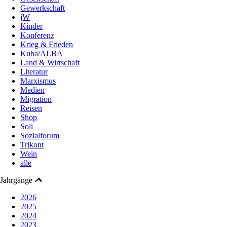
Gewerkschaft
jW
Kinder
Konferenz
Krieg & Frieden
Kuba/ALBA
Land & Wirtschaft
Literatur
Marxismus
Medien
Migration
Reisen
Shop
Soli
Sozialforum
Trikont
Wein
alle
Jahrgänge
2026
2025
2024
2023