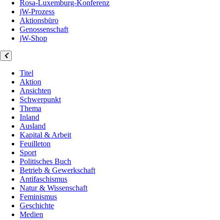
Rosa-Luxemburg-Konferenz
jW-Prozess
Aktionsbüro
Genossenschaft
jW-Shop
Titel
Aktion
Ansichten
Schwerpunkt
Thema
Inland
Ausland
Kapital & Arbeit
Feuilleton
Sport
Politisches Buch
Betrieb & Gewerkschaft
Antifaschismus
Natur & Wissenschaft
Feminismus
Geschichte
Medien