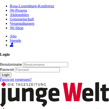
Zum
Rosa-Luxemburg-Konferenz
Inhalt
jW-Prozess
der
Aktionsbüro
Seite
Genossenschaft
Veranstaltungen
jW-Shop
Abo
Spende
Login
Benutzername
Passwort
Login
Passwort vergessen?