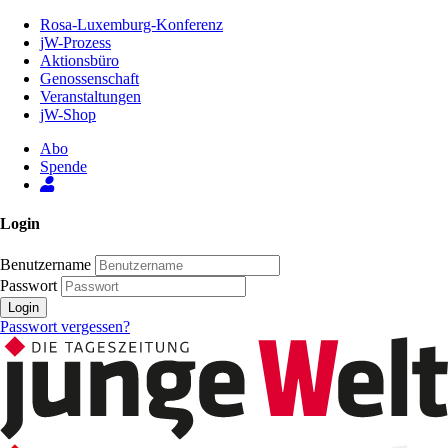
Zum
Rosa-Luxemburg-Konferenz
Inhalt
jW-Prozess
der
Aktionsbüro
Seite
Genossenschaft
Veranstaltungen
jW-Shop
Abo
Spende
Login
Benutzername
Passwort
Login
Passwort vergessen?