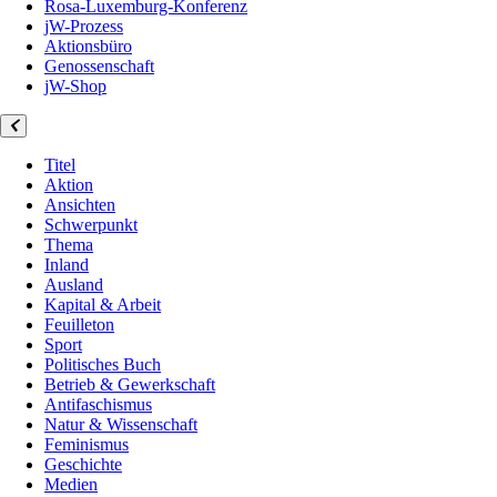
Rosa-Luxemburg-Konferenz
jW-Prozess
Aktionsbüro
Genossenschaft
jW-Shop
Titel
Aktion
Ansichten
Schwerpunkt
Thema
Inland
Ausland
Kapital & Arbeit
Feuilleton
Sport
Politisches Buch
Betrieb & Gewerkschaft
Antifaschismus
Natur & Wissenschaft
Feminismus
Geschichte
Medien