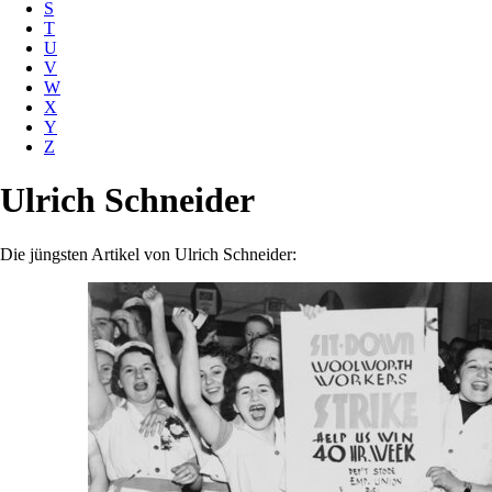
S
T
U
V
W
X
Y
Z
Ulrich Schneider
Die jüngsten Artikel von Ulrich Schneider: