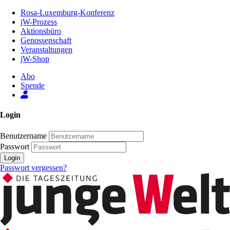
Zum
Rosa-Luxemburg-Konferenz
Inhalt
jW-Prozess
der
Aktionsbüro
Seite
Genossenschaft
Veranstaltungen
jW-Shop
Abo
Spende
Login
Benutzername
Passwort
Login
Passwort vergessen?