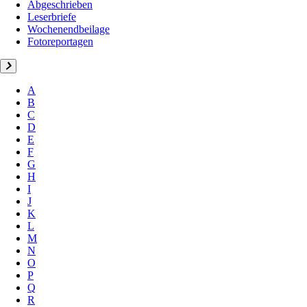
Abgeschrieben
Leserbriefe
Wochenendbeilage
Fotoreportagen
A
B
C
D
E
F
G
H
I
J
K
L
M
N
O
P
Q
R