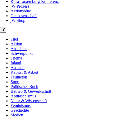
Rosa-Luxemburg-Konferenz
jW-Prozess
Aktionsbüro
Genossenschaft
jW-Shop
Titel
Aktion
Ansichten
Schwerpunkt
Thema
Inland
Ausland
Kapital & Arbeit
Feuilleton
Sport
Politisches Buch
Betrieb & Gewerkschaft
Antifaschismus
Natur & Wissenschaft
Feminismus
Geschichte
Medien