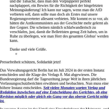
und die Tatsache, dass man den Vorplapperer perfekt
nachplappert, ein Bewies für die Richtigkeit der hingefetzten
Meinungsäußerung! Ich kann nur sagen, wenn man die AfD
verbieten soll, dann sollte man doch als Erstes mal unsere
Regierungsvertreter allesamt verbieten. Mir kommt es so vor, als
hätten die Antikommunisten aus der Geschichte mehr gelernt als
ihre Gegner. Die scheinen nämlich schlafwandlerisch zu
verschlafen, just, damit die Belletristen genug Zeit haben, um in
Ruhe zu überlegen, wie man Herr des gesamten Globus' werden
kann.
Danke und viele Grüße.
Pressefreiheit schützen, Solidarität jetzt!
Das Verwaltungsgericht Berlin hat im Juli 2024 in der ersten Instanz
entschieden und die Klage des Verlags 8. Mai abgewiesen. Die
Bundesregierung darf die Tageszeitung
junge Welt
in ihren jährlichen
Verfassungsschutzberichten erwähnen und beobachten. Nun muss eine
höhere Instanz entscheiden.
Seit vielen Monaten warten Verlag und
Redaktion inzwischen auf eine Entscheidung des Gerichtes, ob eine
Revision möglich oder gleich ein Gang vor das oberste Gericht nötig
ist.