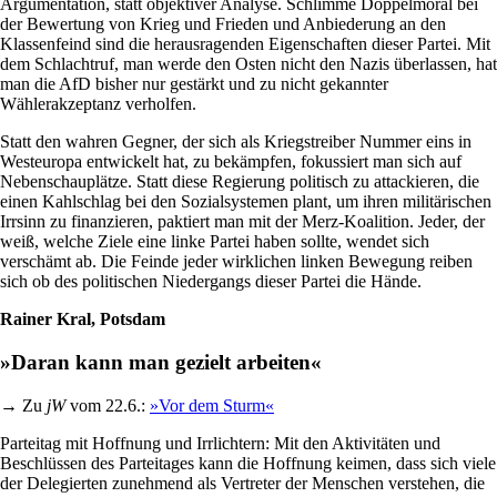
Argumentation, statt objektiver Analyse. Schlimme Doppelmoral bei
der Bewertung von Krieg und Frieden und Anbiederung an den
Klassenfeind sind die herausragenden Eigenschaften dieser Partei. Mit
dem Schlachtruf, man werde den Osten nicht den Nazis überlassen, hat
man die AfD bisher nur gestärkt und zu nicht gekannter
Wählerakzeptanz verholfen.
Statt den wahren Gegner, der sich als Kriegstreiber Nummer eins in
Westeuropa entwickelt hat, zu bekämpfen, fokussiert man sich auf
Nebenschauplätze. Statt diese Regierung politisch zu attackieren, die
einen Kahlschlag bei den Sozialsystemen plant, um ihren militärischen
Irrsinn zu finanzieren, paktiert man mit der Merz-Koalition. Jeder, der
weiß, welche Ziele eine linke Partei haben sollte, wendet sich
verschämt ab. Die Feinde jeder wirklichen linken Bewegung reiben
sich ob des politischen Niedergangs dieser Partei die Hände.
Rainer Kral, Potsdam
»Daran kann man gezielt arbeiten«
→ Zu
jW
vom 22.6.:
»Vor dem Sturm«
Parteitag mit Hoffnung und Irrlichtern: Mit den Aktivitäten und
Beschlüssen des Parteitages kann die Hoffnung keimen, dass sich viele
der Delegierten zunehmend als Vertreter der Menschen verstehen, die