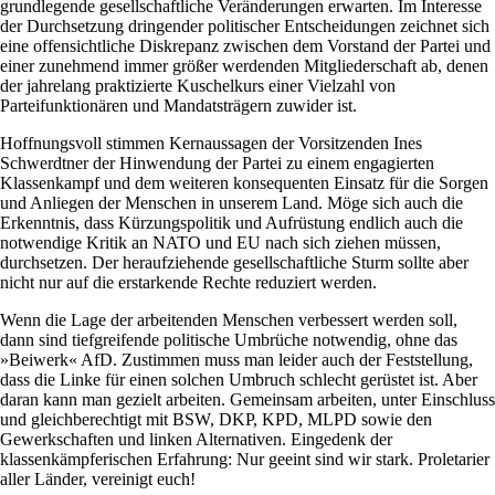
grundlegende gesellschaftliche Veränderungen erwarten. Im Interesse
der Durchsetzung dringender politischer Entscheidungen zeichnet sich
eine offensichtliche Diskrepanz zwischen dem Vorstand der Partei und
einer zunehmend immer größer werdenden Mitgliederschaft ab, denen
der jahrelang praktizierte Kuschelkurs einer Vielzahl von
Parteifunktionären und Mandatsträgern zuwider ist.
Hoffnungsvoll stimmen Kernaussagen der Vorsitzenden Ines
Schwerdtner der Hinwendung der Partei zu einem engagierten
Klassenkampf und dem weiteren konsequenten Einsatz für die Sorgen
und Anliegen der Menschen in unserem Land. Möge sich auch die
Erkenntnis, dass Kürzungspolitik und Aufrüstung endlich auch die
notwendige Kritik an NATO und EU nach sich ziehen müssen,
durchsetzen. Der heraufziehende gesellschaftliche Sturm sollte aber
nicht nur auf die erstarkende Rechte reduziert werden.
Wenn die Lage der arbeitenden Menschen verbessert werden soll,
dann sind tiefgreifende politische Umbrüche notwendig, ohne das
»Beiwerk« AfD. Zustimmen muss man leider auch der Feststellung,
dass die Linke für einen solchen Umbruch schlecht gerüstet ist. Aber
daran kann man gezielt arbeiten. Gemeinsam arbeiten, unter Einschluss
und gleichberechtigt mit BSW, DKP, KPD, MLPD sowie den
Gewerkschaften und linken Alternativen. Eingedenk der
klassenkämpferischen Erfahrung: Nur geeint sind wir stark. Proletarier
aller Länder, vereinigt euch!