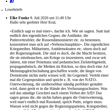
→ Leserbriefe
Elke Funke
8. Juli 2026 um 11:49 Uhr
Hallo sehr geehrter Herr Kral,
»Endlich sagt es mal einer«, dachte ich. Wie sie sagten. Statt mal
endlich den eigentlichen Gegner, die Antilinke, die
Putinverteufeler, die Russendämonisierer etc. zu benennen,
konzentriert man sich auf »Nebenschauplätze«. Die eigentlichen
Kriegstreiber, Militaristen, Antidemokraten etc. sitzen doch auf
der Regierungsbank. Die sind es doch, die die Macht besitzen,
die sie missbrauchen, um Kriege zu inszenieren, und zwar seit
Jahren, mit einer Penetranz und pedantischen Zielstrebigeketit,
propagandistisch, die Medien im Rücken, so dass doch eine Art
Meinungsgleichschaltung geschaffen wurde, die längst von
Demokratie nichts mehr wissen will. Im Gegenteil. Vertritt einer
mal die Gegenposition und spricht z. B. von der NATO-
Osterweiterung, die unübersehbar ständig perfekter gestaltet
wird, dann gerät er in die Hände des Verfassungsschutzes. Was
soll das ständige Geschrei nach einem Verbot der AfD! Das
sagen genau die, die nichts haben gegen die Osterweiterung,
weil man's endlich mal Russland, sprich Putin, zeigen muss.
Warum wird nicht gegen die Regierungsparteien, Kriegstreiber,