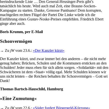
beeindruckende Liste … Den General-Heusinger-Preis gibt’s
tatsächlich bis heute. Wird auch mal Zeit, eine Braune-Socken-
Kampagne zu starten. Danke, Genosse Pantisano! Dem korrupten,
machtgeilen rechten Flügel der Partei Die Linke würde ich die
Einführung eines Gustav-Noske-Preises empfehlen. Friedrich Ebert
ginge aber auch.
Boris Krumm, per E-Mail
Schonvermögen
→ Zu
jW
vom 23.6.:
»Der Kanzler kürzt«
Der Kanzler kürzt, und zwar immer bei den anderen – die nicht mehr
genug haben; Brücken, Schulen und die Kommunen ersticken an den
Schulden! Jeder muss eben für sich allein sorgen. »Solidarität« mit den
Schwächeren ist dem »Staat« völlig egal. Mehr Schulden können wir
uns nicht leisten – die Reichen behalten ihr Schonvermögen – Gott sei
Dank!
Thomas Bartsch-Hauschild, Hamburg
»Eine Zumutung«
→ Zu
jW
vom 22.6.:
»Söder fordert Bürgergeld-Kürzung«