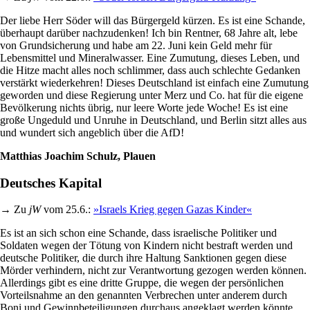
Der liebe Herr Söder will das Bürgergeld kürzen. Es ist eine Schande,
überhaupt darüber nachzudenken! Ich bin Rentner, 68 Jahre alt, lebe
von Grundsicherung und habe am 22. Juni kein Geld mehr für
Lebensmittel und Mineralwasser. Eine Zumutung, dieses Leben, und
die Hitze macht alles noch schlimmer, dass auch schlechte Gedanken
verstärkt wiederkehren! Dieses Deutschland ist einfach eine Zumutung
geworden und diese Regierung unter Merz und Co. hat für die eigene
Bevölkerung nichts übrig, nur leere Worte jede Woche! Es ist eine
große Ungeduld und Unruhe in Deutschland, und Berlin sitzt alles aus
und wundert sich angeblich über die AfD!
Matthias Joachim Schulz, Plauen
Deutsches Kapital
→ Zu
jW
vom 25.6.:
»Israels Krieg gegen Gazas Kinder«
Es ist an sich schon eine Schande, dass israelische Politiker und
Soldaten wegen der Tötung von Kindern nicht bestraft werden und
deutsche Politiker, die durch ihre Haltung Sanktionen gegen diese
Mörder verhindern, nicht zur Verantwortung gezogen werden können.
Allerdings gibt es eine dritte Gruppe, die wegen der persönlichen
Vorteilsnahme an den genannten Verbrechen unter anderem durch
Boni und Gewinnbeteiligungen durchaus angeklagt werden könnte.