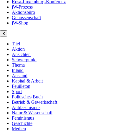
Rosa-Luxemburg-Konferenz
jW-Prozess
Aktionsbüro
Genossenschaft
jW-Shop
Titel
Aktion
Ansichten
Schwerpunkt
Thema
Inland
Ausland
Kapital & Arbeit
Feuilleton
Sport
Politisches Buch
Betrieb & Gewerkschaft
Antifaschismus
Natur & Wissenschaft
Feminismus
Geschichte
Medien