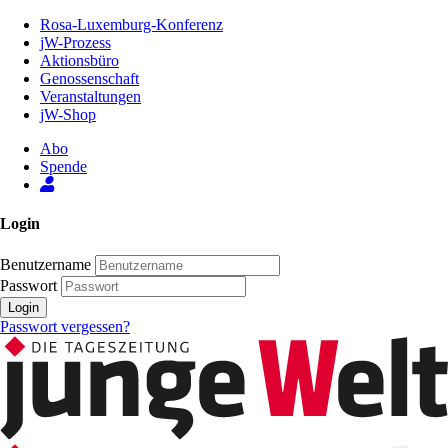
Zum
Rosa-Luxemburg-Konferenz
Inhalt
jW-Prozess
der
Aktionsbüro
Seite
Genossenschaft
Veranstaltungen
jW-Shop
Abo
Spende
Login
Benutzername
Passwort
Login
Passwort vergessen?