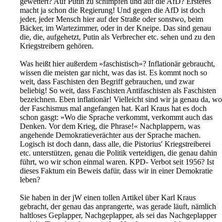
gewettert? Auf Putin zu schimpfen und auf die AfD? Ersteres
macht ja schon die Regierung! Und gegen die AfD ist doch
jeder, jeder Mensch hier auf der Straße oder sonstwo, beim
Bäcker, im Wartezimmer, oder in der Kneipe. Das sind genau
die, die, aufgehetzt, Putin als Verbrecher etc. sehen und zu den
Kriegstreibern gehören.
Was heißt hier außerdem »faschistisch«? Inflationär gebraucht,
wissen die meisten gar nicht, was das ist. Es kommt noch so
weit, dass Faschisten den Begriff gebrauchen, und zwar
beliebig! So weit, dass Faschisten Antifaschisten als Faschisten
bezeichnen. Eben inflationär! Vielleicht sind wir ja genau da, wo
der Faschismus mal angefangen hat. Karl Kraus hat es doch
schon gasgt: »Wo die Sprache verkommt, verkommt auch das
Denken. Vor dem Krieg, die Phrase!« Nachplappern, was
angehende Demokratieverächter aus der Sprache machen.
Logisch ist doch dann, dass alle, die Pistorius' Kriegstreiberei
etc. unterstützen, genau die Politik verteidigen, die genau dahin
führt, wo wir schon einmal waren. KPD- Verbot seit 1956? Ist
dieses Faktum ein Beweis dafür, dass wir in einer Demokratie
leben?
Sie haben in der jW einen tollen Artikel über Karl Kraus
gebracht, der genau das anprangerte, was gerade läuft, nämlich
haltloses Geplapper, Nachgeplapper, als sei das Nachgeplapper