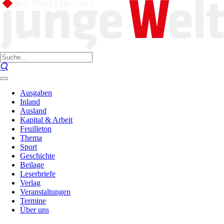
Ausgaben
Inland
Ausland
Kapital & Arbeit
Feuilleton
Thema
Sport
Geschichte
Beilage
Leserbriefe
Verlag
Veranstaltungen
Termine
Über uns