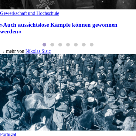
Gewerkschaft und Hochschule
»Auch aussichtslose Kämpfe können gewonnen
werden«
→
mehr von
Nikolas Sisic
Portugal