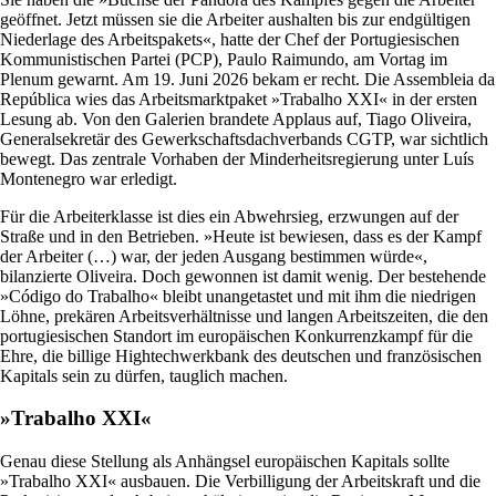
geöffnet. Jetzt müssen sie die Arbeiter aushalten bis zur endgültigen
Niederlage des Arbeitspakets«, hatte der Chef der Portugiesischen
Kommunistischen Partei (PCP), Paulo Raimundo, am Vortag im
Plenum gewarnt. Am 19. Juni 2026 bekam er recht. Die Assembleia da
República wies das Arbeitsmarktpaket »Trabalho XXI« in der ersten
Lesung ab. Von den Galerien brandete Applaus auf, Tiago Oliveira,
Generalsekretär des Gewerkschaftsdachverbands CGTP, war sichtlich
bewegt. Das zentrale Vorhaben der Minderheitsregierung unter Luís
Montenegro war erledigt.
Für die Arbeiterklasse ist dies ein Abwehrsieg, erzwungen auf der
Straße und in den Betrieben. »Heute ist bewiesen, dass es der Kampf
der Arbeiter (…) war, der jeden Ausgang bestimmen würde«,
bilanzierte Oliveira. Doch gewonnen ist damit wenig. Der bestehende
»Código do Trabalho« bleibt unangetastet und mit ihm die niedrigen
Löhne, prekären Arbeitsverhältnisse und langen Arbeitszeiten, die den
portugiesischen Standort im europäischen Konkurrenzkampf für die
Ehre, die billige Hightechwerkbank des deutschen und französischen
Kapitals sein zu dürfen, tauglich machen.
»Trabalho XXI«
Genau diese Stellung als Anhängsel europäischen Kapitals sollte
»Trabalho XXI« ausbauen. Die Verbilligung der Arbeitskraft und die