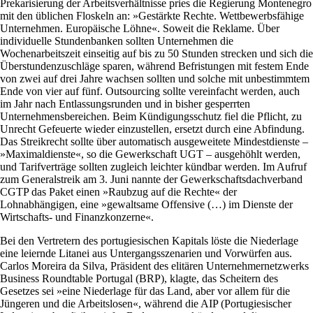
Prekarisierung der Arbeitsverhältnisse pries die Regierung Montenegro
mit den üblichen Floskeln an: »Gestärkte Rechte. Wettbewerbsfähige
Unternehmen. Europäische Löhne«. Soweit die Reklame. Über
individuelle Stundenbanken sollten Unternehmen die
Wochenarbeitszeit einseitig auf bis zu 50 Stunden strecken und sich die
Überstundenzuschläge sparen, während Befristungen mit festem Ende
von zwei auf drei Jahre wachsen sollten und solche mit unbestimmtem
Ende von vier auf fünf. Outsourcing sollte vereinfacht werden, auch
im Jahr nach Entlassungsrunden und in bisher gesperrten
Unternehmensbereichen. Beim Kündigungsschutz fiel die Pflicht, zu
Unrecht Gefeuerte wieder einzustellen, ersetzt durch eine Abfindung.
Das Streikrecht sollte über automatisch ausgeweitete Mindestdienste –
»Maximaldienste«, so die Gewerkschaft UGT – ausgehöhlt werden,
und Tarifverträge sollten zugleich leichter kündbar werden. Im Aufruf
zum Generalstreik am 3. Juni nannte der Gewerkschaftsdachverband
CGTP das Paket einen »Raubzug auf die Rechte« der
Lohnabhängigen, eine »gewaltsame Offensive (…) im Dienste der
Wirtschafts- und Finanzkonzerne«.
Bei den Vertretern des portugiesischen Kapitals löste die Niederlage
eine leiernde Litanei aus Untergangsszenarien und Vorwürfen aus.
Carlos Moreira da Silva, Präsident des elitären Unternehmernetzwerks
Business Roundtable Portugal (BRP), klagte, das Scheitern des
Gesetzes sei »eine Niederlage für das Land, aber vor allem für die
Jüngeren und die Arbeitslosen«, während die AIP (Portugiesischer