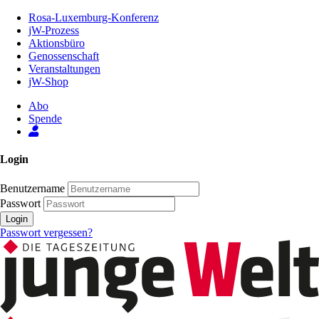
Zum
Rosa-Luxemburg-Konferenz
Inhalt
jW-Prozess
der
Aktionsbüro
Seite
Genossenschaft
Veranstaltungen
jW-Shop
Abo
Spende
Login
Benutzername
Passwort
Login
Passwort vergessen?