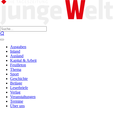
Ausgaben
Inland
Ausland
Kapital & Arbeit
Feuilleton
Thema
Sport
Geschichte
Beilage
Leserbriefe
Verlag
Veranstaltungen
Termine
Über uns