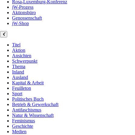
Rosa-Luxemburg-Konferenz
jW-Prozess
Aktionsbüro
Genossenschaft
jW-Shop
Titel
Aktion
Ansichten
Schwerpunkt
Thema
Inland
Ausland
Kapital & Arbeit
Feuilleton
Sport
Politisches Buch
Betrieb & Gewerkschaft
Antifaschismus
Natur & Wissenschaft
Feminismus
Geschichte
Medien