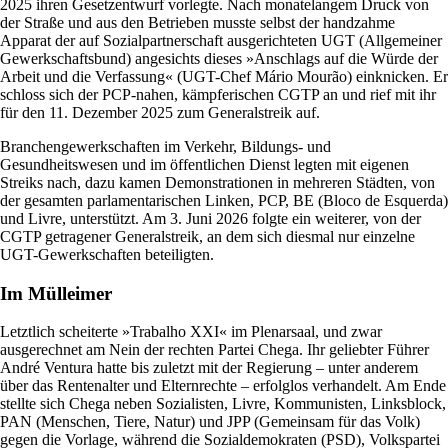
2025 ihren Gesetzentwurf vorlegte. Nach monatelangem Druck von
der Straße und aus den Betrieben musste selbst der handzahme
Apparat der auf Sozialpartnerschaft ausgerichteten UGT (Allgemeiner
Gewerkschaftsbund) angesichts dieses »Anschlags auf die Würde der
Arbeit und die Verfassung« (UGT-Chef Mário Mourão) einknicken. Er
schloss sich der PCP-nahen, kämpferischen CGTP an und rief mit ihr
für den 11. Dezember 2025 zum Generalstreik auf.
Branchengewerkschaften im Verkehr, Bildungs- und
Gesundheitswesen und im öffentlichen Dienst legten mit eigenen
Streiks nach, dazu kamen Demonstrationen in mehreren Städten, von
der gesamten parlamentarischen Linken, PCP, BE (Bloco de Esquerda)
und Livre, unterstützt. Am 3. Juni 2026 folgte ein weiterer, von der
CGTP getragener Generalstreik, an dem sich diesmal nur einzelne
UGT-Gewerkschaften beteiligten.
Im Mülleimer
Letztlich scheiterte »Trabalho XXI« im Plenarsaal, und zwar
ausgerechnet am Nein der rechten Partei Chega. Ihr geliebter Führer
André Ventura hatte bis zuletzt mit der Regierung – unter anderem
über das Rentenalter und Elternrechte – erfolglos verhandelt. Am Ende
stellte sich Chega neben Sozialisten, Livre, Kommunisten, Linksblock,
PAN (Menschen, Tiere, Natur) und JPP (Gemeinsam für das Volk)
gegen die Vorlage, während die Sozialdemokraten (PSD), Volkspartei