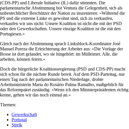
(CDS-PP) und Liberale Initiative (IL) dafür stimmten. Die
parlamentarische Abstimmung bot Ventura die Gelegenheit, sich als
unbestechlicher Beschützer der Nation zu inszenieren: »Während die
PS und die extreme Linke es gewohnt sind, sich zu verkaufen,
verkaufen wir uns nicht: Unsere Koalition ist nicht die mit der PSD
oder den Gewerkschaften. Unsere einzige Koalition ist die mit den
Portugiesen.«
Gleich nach der Abstimmung sprach Linksblock-Koordinator José
Manuel Pureza die Erleichterung der Arbeiter aus: »Die Vorlage der
Bosse ist dort gelandet, wo sie hingehört: im Mülleimer. Alle, die
arbeiten, können feiern.«
Doch die bürgerliche Koalitionsregierung (PSD und CDS-PP) macht
sich schon für die nächste Runde bereit. Auf dem PSD-Parteitag, nur
einen Tag nach der parlamentarischen Niederlage, drohte
Arbeitsministerin Maria do Rosário Palma Ramalho, maßgeblich für
das Reformpaket zuständig: »Wenn ich den Ministerpräsidenten richtig
kenne, gehen wir das noch einmal an.«
Themen:
Gewerkschaft
Portugal
Streik