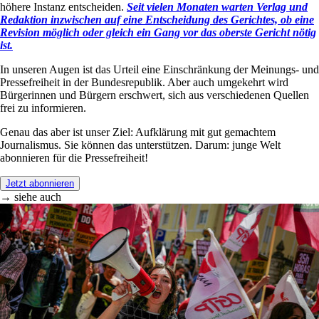
höhere Instanz entscheiden.
Seit vielen Monaten warten Verlag und
Redaktion inzwischen auf eine Entscheidung des Gerichtes, ob eine
Revision möglich oder gleich ein Gang vor das oberste Gericht nötig
ist.
In unseren Augen ist das Urteil eine Einschränkung der Meinungs- und
Pressefreiheit in der Bundesrepublik. Aber auch umgekehrt wird
Bürgerinnen und Bürgern erschwert, sich aus verschiedenen Quellen
frei zu informieren.
Genau das aber ist unser Ziel: Aufklärung mit gut gemachtem
Journalismus. Sie können das unterstützen. Darum: junge Welt
abonnieren für die Pressefreiheit!
Jetzt abonnieren
→ siehe auch