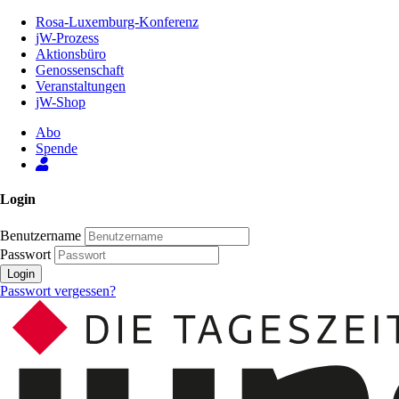
Zum
Rosa-Luxemburg-Konferenz
Inhalt
jW-Prozess
der
Aktionsbüro
Seite
Genossenschaft
Veranstaltungen
jW-Shop
Abo
Spende
Login
Benutzername
Passwort
Login
Passwort vergessen?