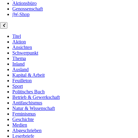
Aktionsbüro
Genossenschaft
jW-Shop
Titel
Aktion
Ansichten
Schwerpunkt
Thema
Inland
Ausland
Kapital & Arbeit
Feuilleton
Sport
Politisches Buch
Betrieb & Gewerkschaft
Antifaschismus
Natur & Wissenschaft
Feminismus
Geschichte
Medien
Abgeschrieben
Leserbriefe