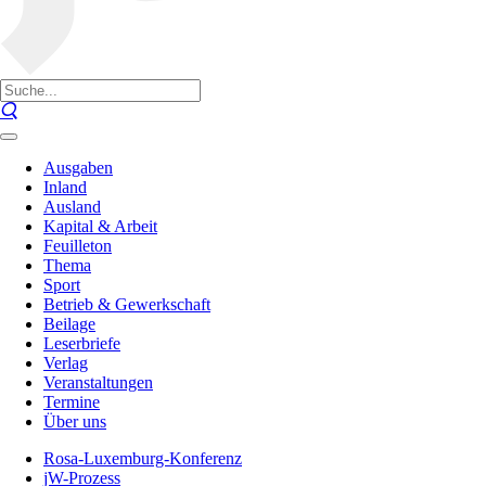
Ausgaben
Inland
Ausland
Kapital & Arbeit
Feuilleton
Thema
Sport
Betrieb & Gewerkschaft
Beilage
Leserbriefe
Verlag
Veranstaltungen
Termine
Über uns
Rosa-Luxemburg-Konferenz
jW-Prozess