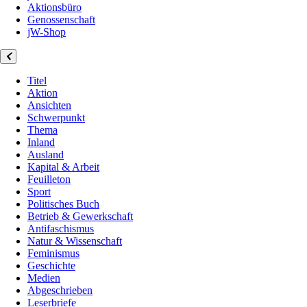
Aktionsbüro
Genossenschaft
jW-Shop
Titel
Aktion
Ansichten
Schwerpunkt
Thema
Inland
Ausland
Kapital & Arbeit
Feuilleton
Sport
Politisches Buch
Betrieb & Gewerkschaft
Antifaschismus
Natur & Wissenschaft
Feminismus
Geschichte
Medien
Abgeschrieben
Leserbriefe