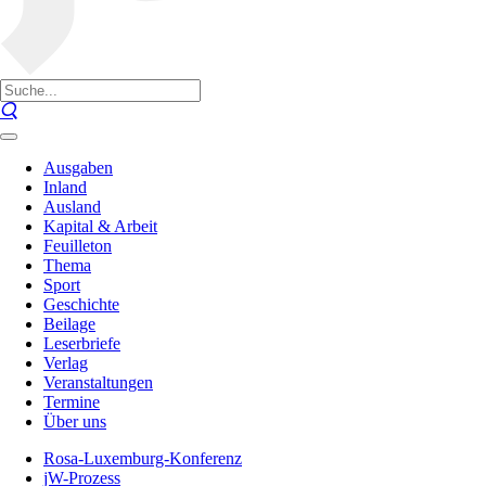
Ausgaben
Inland
Ausland
Kapital & Arbeit
Feuilleton
Thema
Sport
Geschichte
Beilage
Leserbriefe
Verlag
Veranstaltungen
Termine
Über uns
Rosa-Luxemburg-Konferenz
jW-Prozess