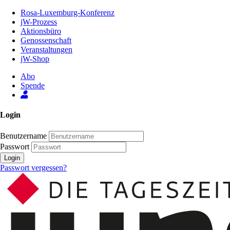
Zum
Rosa-Luxemburg-Konferenz
Inhalt
jW-Prozess
der
Aktionsbüro
Seite
Genossenschaft
Veranstaltungen
jW-Shop
Abo
Spende
Login
Benutzername
Passwort
Login
Passwort vergessen?