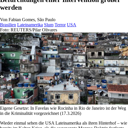
werden
Von
Fabian Gomes, São Paulo
Brasilien
Lateinamerika
Slum
Terror
USA
Foto: REUTERS/Pilar Olivares
Eigene Gesetze: In Favelas wie Rocinha in Rio de Janeiro ist der Weg
in die Kriminalität vorgezeichnet (17.3.2026)
Wieder einmal sehen die USA Lateinamerika als ihren Hinterhof – wie