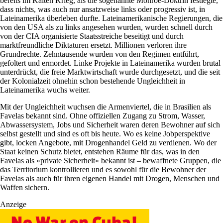
bereits im Kalten Krieg, als die sogenannte Monroe-Doktrin festlegte,
dass nichts, was auch nur ansatzweise links oder progressiv ist, in
Lateinamerika überleben durfte. Lateinamerikanische Regierungen, die
von den USA als zu links angesehen wurden, wurden schnell durch
von der CIA organisierte Staatsstreiche beseitigt und durch
marktfreundliche Diktaturen ersetzt. Millionen verloren ihre
Grundrechte. Zehntausende wurden von den Regimen entführt,
gefoltert und ermordet. Linke Projekte in Lateinamerika wurden brutal
unterdrückt, die freie Marktwirtschaft wurde durchgesetzt, und die seit
der Kolonialzeit ohnehin schon bestehende Ungleichheit in
Lateinamerika wuchs weiter.
Mit der Ungleichheit wuchsen die Armenviertel, die in Brasilien als
Favelas bekannt sind. Ohne offiziellen Zugang zu Strom, Wasser,
Abwassersystem, Jobs und Sicherheit waren deren Bewohner auf sich
selbst gestellt und sind es oft bis heute. Wo es keine Jobperspektive
gibt, locken Angebote, mit Drogenhandel Geld zu verdienen. Wo der
Staat keinen Schutz bietet, entstehen Räume für das, was in den
Favelas als »private Sicherheit« bekannt ist – bewaffnete Gruppen, die
das Territorium kontrollieren und es sowohl für die Bewohner der
Favelas als auch für ihren eigenen Handel mit Drogen, Menschen und
Waffen sichern.
Anzeige