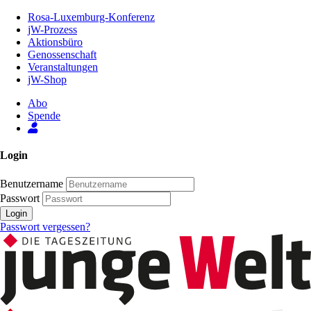
Zum
Rosa-Luxemburg-Konferenz
Inhalt
jW-Prozess
der
Aktionsbüro
Seite
Genossenschaft
Veranstaltungen
jW-Shop
Abo
Spende
Login
Benutzername
Passwort
Login
Passwort vergessen?