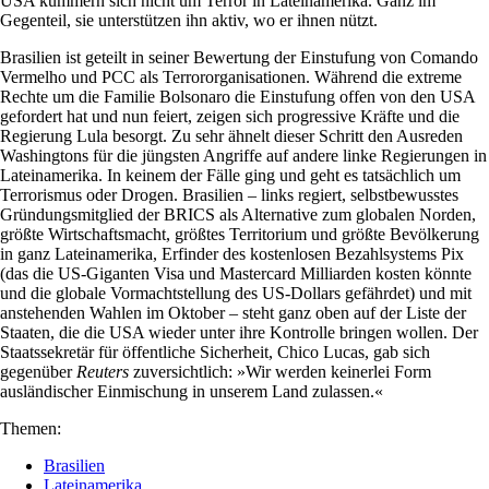
USA kümmern sich nicht um Terror in Lateinamerika. Ganz im
Gegenteil, sie unterstützen ihn aktiv, wo er ihnen nützt.
Brasilien ist geteilt in seiner Bewertung der Einstufung von Comando
Vermelho und PCC als Terrororganisationen. Während die extreme
Rechte um die Familie Bolsonaro die Einstufung offen von den USA
gefordert hat und nun feiert, zeigen sich progressive Kräfte und die
Regierung Lula besorgt. Zu sehr ähnelt dieser Schritt den Ausreden
Washingtons für die jüngsten Angriffe auf andere linke Regierungen in
Lateinamerika. In keinem der Fälle ging und geht es tatsächlich um
Terrorismus oder Drogen. Brasilien – links regiert, selbstbewusstes
Gründungsmitglied der BRICS als Alternative zum globalen Norden,
größte Wirtschaftsmacht, größtes Territorium und größte Bevölkerung
in ganz Lateinamerika, Erfinder des kostenlosen Bezahlsystems Pix
(das die US-Giganten Visa und Mastercard Milliarden kosten könnte
und die globale Vormachtstellung des US-Dollars gefährdet) und mit
anstehenden Wahlen im Oktober – steht ganz oben auf der Liste der
Staaten, die die USA wieder unter ihre Kontrolle bringen wollen. Der
Staatssekretär für öffentliche Sicherheit, Chico Lucas, gab sich
gegenüber
Reuters
zuversichtlich: »Wir werden keinerlei Form
ausländischer Einmischung in unserem Land zulassen.«
Themen:
Brasilien
Lateinamerika