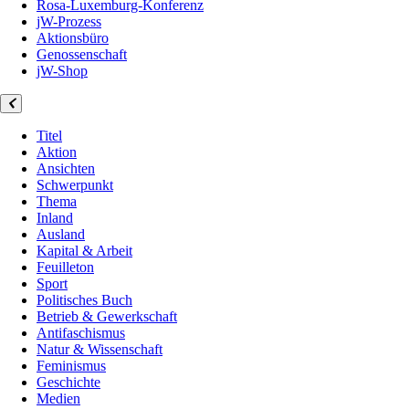
Rosa-Luxemburg-Konferenz
jW-Prozess
Aktionsbüro
Genossenschaft
jW-Shop
Titel
Aktion
Ansichten
Schwerpunkt
Thema
Inland
Ausland
Kapital & Arbeit
Feuilleton
Sport
Politisches Buch
Betrieb & Gewerkschaft
Antifaschismus
Natur & Wissenschaft
Feminismus
Geschichte
Medien