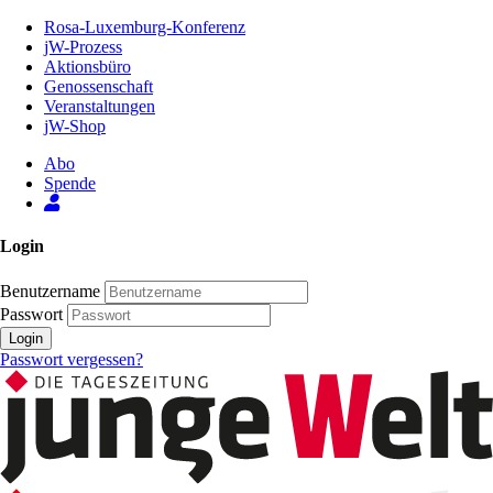
Zum
Rosa-Luxemburg-Konferenz
Inhalt
jW-Prozess
der
Aktionsbüro
Seite
Genossenschaft
Veranstaltungen
jW-Shop
Abo
Spende
Login
Benutzername
Passwort
Login
Passwort vergessen?