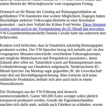
einem Bericht der
Wirtschaftswoche
vom vergangenen Freitag.
Demnach sei für Blume der Umstieg auf Rüstungsproduktion an
gefährdeten VW-Standorten eine weitere Möglichkeit. Dagegen hatten
Beschäftigte mehrerer Volkswagen-Betriebe in einer Resolution
protestiert – nach dem Vorbild der Kölner Ford-Werke.
Diese Stimmen
waren zuletzt auch in der Vorstandsetage der IG Metall laut geworden
.
VW-Gesamtbetriebsratschefin Daniela Cavallo hatte das seinerzeit aber
befürwortet.
Konkret wird befürchtet, dass in Osnabrück zukünftig Rüstungsgüter
produziert werden. Der VW-Sprecher bezog sich nebulös auf »in den
vergangenen Monaten entwickelte verschiedene Fahrzeugkonzepte,
um mögliche Marktchancen und Perspektiven auszuloten«, deren
Zukunft aber offen sei. Tatsächlich waren auf Rüstungsmessen neue
Geländefahrzeuge aus Osnabrück aufgetaucht. Niedersachsens IG-
Metall-Sprecher Jan Mentrup sagte gegenüber
jW
, die Gewerkschaft
setze dort auf Beschäftigungssicherung. Man wünsche sich keine
militärische Produktion, befinde sich aber auch nicht in einem
Wunschkonzert.
Die Drohungen aus der VW-Führung sind dennoch
unmissverständlich. Ganze 500.000 Autos weniger sollen jährlich
europaweit produziert werden. Gerade die Eigentümerfamilien
machten sich dafür stark, notfalls auch Fabriken zu schließen, wusste