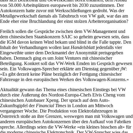
von 50.000 Arbeitsplätzen europaweit bis 2030 zuzustimmen. Der
Autokonzern hatte zuvor mit Werksschließungen gedroht. Was der
Metallgewerkschaft damals als Tabubruch von VW galt, war das am
Ende eher eine Bruchlandung der einst stolzen Arbeiterorganisation?
Freilich sollen die Gespräche zwischen dem VW-Management und
dem chinesischen Staatskonzern SAIC so geheim gewesen sein, dass
die IGM davon keinen Wind bekam und blind in die Falle tappte. Den
Inhalt der Verhandlungen wollen laut
Handelsblatt
jedenfalls vier
Eingeweihte unter dem Deckmantel der Anonymität preisgegeben
haben. Demnach ging es um Joint Ventures mit chinesischer
Beteiligung. Konkret soll das VW-Werk Emden im Gespräch gewesen
sein. Ein Volkswagen-Sprecher erklärte am Dienstag gegenüber
jW
:
»Es gibt derzeit keine Pläne bezüglich der Fertigung chinesischer
Fahrzeuge in den europäischen Werken des Volkswagen-Konzerns.«
Aktualität gewann das Thema eines chinesischen Einstiegs bei VW
durch eine Äußerung des Nordost-Europa-Chefs Elvis Cheng vom
chinesischen Autobauer Xpeng. Der sprach auf dem Auto-
Zukunftsgipfel der
Financial Times
in London am Mittwoch
vergangener Woche. Die Produktion von Elektrofahrzeugen in
Österreich stoße an ihre Grenzen, weswegen man mit Volkswagen und
anderen europäischen Autokonzernen über den Aufkauf von Fabriken
spreche. Allerdings seien die VW-Werke »ein kleines bisschen alt« für
die moderne chinesische Elektrotechnik. Der VW-Sprecher wies das