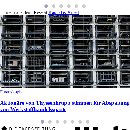
→
mehr aus dem
Ressort
Kapital & Arbeit
Finanzkapital
Aktionäre von Thyssenkrupp stimmen für Abspaltung
von Werkstoffhandelssparte