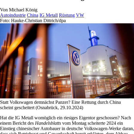
Von
Michael König
Autoindustrie
China
IG Metall
Rüstung
VW
Foto: Hauke-Christian Dittrich/dpa
Statt Volkswagen demnächst Panzer? Eine Rettung durch China
scheint gescheitert (Osnabrück, 29.10.2024)
Hat die IG Metall womöglich ein riesiges Eigentor geschossen? Nach
einem Bericht des
Handelsblatts
vom Montag scheiterte 2024 ein
Einstieg chinesischer Autobauer in deutsche Volkswagen-Werke daran,
dass sich Betriebsrat und Gewerkschaft bereit erklärten, dem Abbau