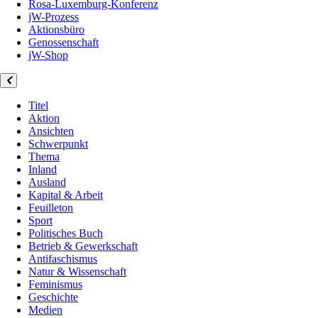
Rosa-Luxemburg-Konferenz
jW-Prozess
Aktionsbüro
Genossenschaft
jW-Shop
Titel
Aktion
Ansichten
Schwerpunkt
Thema
Inland
Ausland
Kapital & Arbeit
Feuilleton
Sport
Politisches Buch
Betrieb & Gewerkschaft
Antifaschismus
Natur & Wissenschaft
Feminismus
Geschichte
Medien