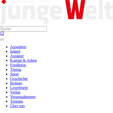
Ausgaben
Inland
Ausland
Kapital & Arbeit
Feuilleton
Thema
Sport
Geschichte
Beilage
Leserbriefe
Verlag
Veranstaltungen
Termine
Über uns