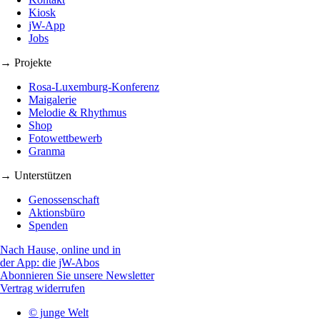
Kiosk
jW-App
Jobs
→ Projekte
Rosa-Luxemburg-Konferenz
Maigalerie
Melodie & Rhythmus
Shop
Fotowettbewerb
Granma
→ Unterstützen
Genossenschaft
Aktionsbüro
Spenden
Nach Hause, online und in
der App: die jW-Abos
Abonnieren Sie unsere Newsletter
Vertrag widerrufen
© junge Welt