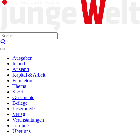
Ausgaben
Inland
Ausland
Kapital & Arbeit
Feuilleton
Thema
Sport
Geschichte
Beilage
Leserbriefe
Verlag
Veranstaltungen
Termine
Über uns