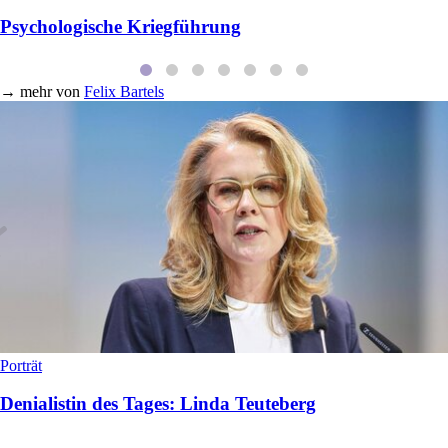
Psychologische Kriegführung
→
mehr von
Felix Bartels
Porträt
Denialistin des Tages: Linda Teuteberg