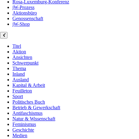
Rosa-Luxemburg-Konferenz
jW-Prozess
Aktionsbüro
Genossenschaft
jW-Shop
Titel
Aktion
Ansichten
Schwerpunkt
Thema
Inland
Ausland
Kapital & Arbeit
Feuilleton
Sport
Politisches Buch
Betrieb & Gewerkschaft
Antifaschismus
Natur & Wissenschaft
Feminismus
Geschichte
Medien