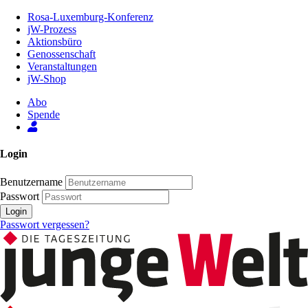
Zum
Rosa-Luxemburg-Konferenz
Inhalt
jW-Prozess
der
Aktionsbüro
Seite
Genossenschaft
Veranstaltungen
jW-Shop
Abo
Spende
Login
Benutzername
Passwort
Login
Passwort vergessen?