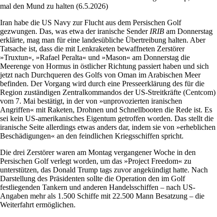
mal den Mund zu halten (6.5.2026)
Iran habe die US Navy zur Flucht aus dem Persischen Golf
gezwungen. Das, was etwa der iranische Sender
IRIB
am Donnerstag
erklärte, mag man für eine landesübliche Übertreibung halten. Aber
Tatsache ist, dass die mit Lenkraketen bewaffneten Zerstörer
»Truxtun«, »Rafael Peralta« und »Mason« am Donnerstag die
Meerenge von Hormus in östlicher Richtung passiert haben und sich
jetzt nach Durchqueren des Golfs von Oman im Arabischen Meer
befinden. Der Vorgang wird durch eine Presseerklärung des für die
Region zuständigen Zentralkommandos der US-Streitkräfte (Centcom)
vom 7. Mai bestätigt, in der von »unprovozierten iranischen
Angriffen« mit Raketen, Drohnen und Schnellbooten die Rede ist. Es
sei kein US-amerikanisches Eigentum getroffen worden. Das stellt die
iranische Seite allerdings etwas anders dar, indem sie von »erheblichen
Beschädigungen« an den feindlichen Kriegsschiffen spricht.
Die drei Zerstörer waren am Montag vergangener Woche in den
Persischen Golf verlegt worden, um das »Project Freedom« zu
unterstützen, das Donald Trump tags zuvor angekündigt hatte. Nach
Darstellung des Präsidenten sollte die Operation den im Golf
festliegenden Tankern und anderen Handelsschiffen – nach US-
Angaben mehr als 1.500 Schiffe mit 22.500 Mann Besatzung – die
Weiterfahrt ermöglichen.