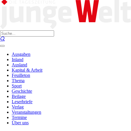
Ausgaben
Inland
Ausland
Kapital & Arbeit
Feuilleton
Thema
Sport
Geschichte
Beilage
Leserbriefe
Verlag
Veranstaltungen
Termine
Über uns