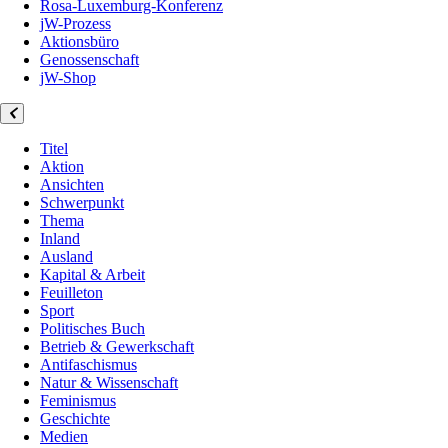
Rosa-Luxemburg-Konferenz
jW-Prozess
Aktionsbüro
Genossenschaft
jW-Shop
Titel
Aktion
Ansichten
Schwerpunkt
Thema
Inland
Ausland
Kapital & Arbeit
Feuilleton
Sport
Politisches Buch
Betrieb & Gewerkschaft
Antifaschismus
Natur & Wissenschaft
Feminismus
Geschichte
Medien