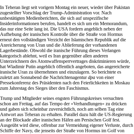
In Teheran liegt seit vorigem Montag ein neuer, wieder über Pakistan
zugestellter Vorschlag der Trump-Administration vor. Nach
unbestätigten Medienberichten, die sich auf unspezifische
Insiderinformationen berufen, handelt es sich um ein Memorandum,
das nur eine Seite lang ist. Die USA fordern angeblich neben der
Aufhebung der iranischen Kontrolle über die Straße von Hormus
erneut den vollständigen Verzicht der Islamischen Republik auf die
Anreicherung von Uran und die Ablieferung der vorhandenen
Lagerbestände. Obwohl die iranische Führung dieses Verlangen
kategorisch ablehnt, weil es Iran gegenüber allen anderen
Unterzeichnern des Atomwaffensperrvertrages diskriminieren würde,
hat Wladimir Putin angeblich öffentlich angeboten, das angereicherte
iranische Uran zu übernehmen und einzulagern. So berichtete es
zuletzt am Sonnabend die Nachrichtenagentur
dpa
von einer
Pressekonferenz des Präsidenten nach den Feierlichkeiten in Moskau
zum Jahrestag des Sieges über den Faschismus.
Trump und Mitglieder seines engsten Führungskreises versuchten
schon am Freitag, auf das Tempo der »Verhandlungen« zu drücken
und gaben sich scheinbar zuversichtlich, noch am selben Tag eine
Antwort aus Teheran zu erhalten. Parallel dazu hält die US-Regierung
an der Blockade aller iranischen Häfen am Persischen Golf fest.
Ausgeübt wird diese, offenbar zur Vermeidung eigener Verluste, durch
Schiffe der Navy, die jenseits der Straße von Hormus im Golf von