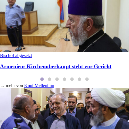
Bischof abgesetzt
Armeniens Kirchenoberhaupt steht vor Gericht
→
mehr von
Knut Mellenthin