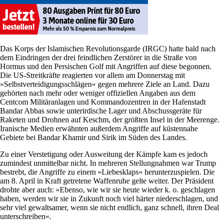
Das Korps der Islamischen Revolutionsgarde (IRGC) hatte bald nach
dem Eindringen der drei feindlichen Zerstörer in die Straße von
Hormus und den Persischen Golf mit Angriffen auf diese begonnen.
Die US-Streitkräfte reagierten vor allem am Donnerstag mit
»Selbstverteidigungsschlägen« gegen mehrere Ziele an Land. Dazu
gehörten nach mehr oder weniger offiziellen Angaben aus dem
Centcom Militäranlagen und Kommandozentren in der Hafenstadt
Bandar Abbas sowie unterirdische Lager und Abschussgeräte für
Raketen und Drohnen auf Keschm, der größten Insel in der Meerenge.
Iranische Medien erwähnten außerdem Angriffe auf küstennahe
Gebiete bei Bandar Khamir und Sirik im Süden des Landes.
Zu einer Verstetigung oder Ausweitung der Kämpfe kam es jedoch
zumindest unmittelbar nicht. In mehreren Stellungnahmen war Trump
bestrebt, die Angriffe zu einem »Liebesklaps« herunterzuspielen. Die
am 8. April in Kraft getretene Waffenruhe gelte weiter. Der Präsident
drohte aber auch: »Ebenso, wie wir sie heute wieder k. o. geschlagen
haben, werden wir sie in Zukunft noch viel härter niederschlagen, und
sehr viel gewaltsamer, wenn sie nicht endlich, ganz schnell, ihren Deal
unterschreiben«.