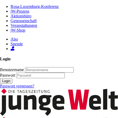
Zum
Rosa-Luxemburg-Konferenz
Inhalt
jW-Prozess
der
Aktionsbüro
Seite
Genossenschaft
Veranstaltungen
jW-Shop
Abo
Spende
Login
Benutzername
Passwort
Login
Passwort vergessen?