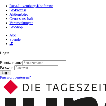
Zum
Rosa-Luxemburg-Konferenz
Inhalt
jW-Prozess
der
Aktionsbüro
Seite
Genossenschaft
Veranstaltungen
jW-Shop
Abo
Spende
Login
Benutzername
Passwort
Login
Passwort vergessen?