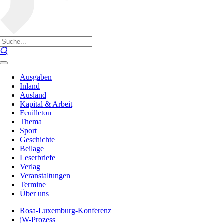
Ausgaben
Inland
Ausland
Kapital & Arbeit
Feuilleton
Thema
Sport
Geschichte
Beilage
Leserbriefe
Verlag
Veranstaltungen
Termine
Über uns
Rosa-Luxemburg-Konferenz
jW-Prozess