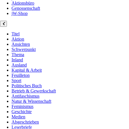
Aktionsbüro
Genossenschaft
jW-Shop
Titel
Aktion
Ansichten
Schwerpunkt
Thema
Inland
Ausland
Kapital & Arbeit
Feuilleton
Sport
Politisches Buch
Betrieb & Gewerkschaft
Antifaschismus
Natur & Wissenschaft
Feminismus
Geschichte
Medien
Abgeschrieben
Leserbriefe