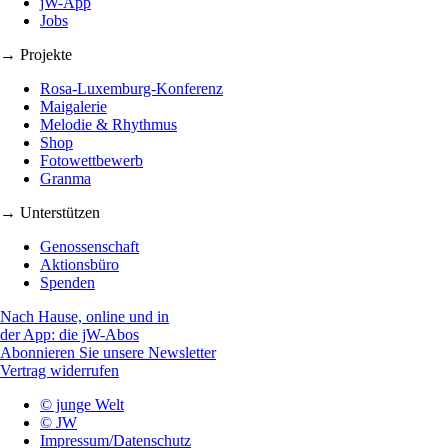
jW-App
Jobs
→ Projekte
Rosa-Luxemburg-Konferenz
Maigalerie
Melodie & Rhythmus
Shop
Fotowettbewerb
Granma
→ Unterstützen
Genossenschaft
Aktionsbüro
Spenden
Nach Hause, online und in
der App: die jW-Abos
Abonnieren Sie unsere Newsletter
Vertrag widerrufen
© junge Welt
© JW
Impressum/Datenschutz