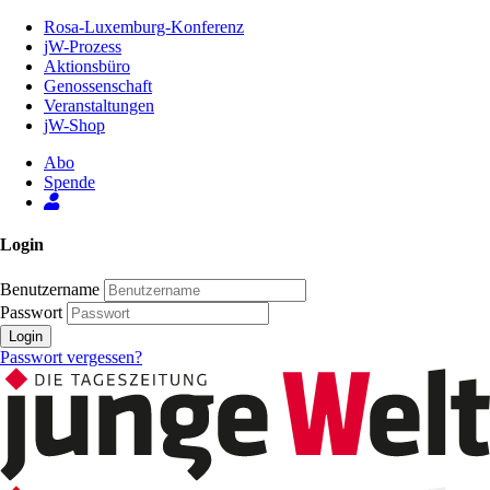
Zum
Rosa-Luxemburg-Konferenz
Inhalt
jW-Prozess
der
Aktionsbüro
Seite
Genossenschaft
Veranstaltungen
jW-Shop
Abo
Spende
Login
Benutzername
Passwort
Login
Passwort vergessen?