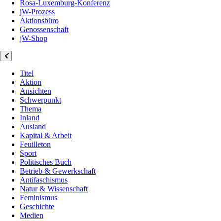
Rosa-Luxemburg-Konferenz
jW-Prozess
Aktionsbüro
Genossenschaft
jW-Shop
Titel
Aktion
Ansichten
Schwerpunkt
Thema
Inland
Ausland
Kapital & Arbeit
Feuilleton
Sport
Politisches Buch
Betrieb & Gewerkschaft
Antifaschismus
Natur & Wissenschaft
Feminismus
Geschichte
Medien