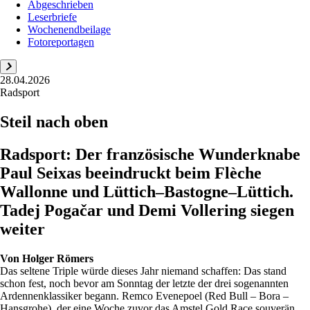
Abgeschrieben
Leserbriefe
Wochenendbeilage
Fotoreportagen
28.04.2026
Radsport
Steil nach oben
Radsport: Der französische Wunderknabe
Paul Seixas beeindruckt beim Flèche
Wallonne und Lüttich–Bastogne–Lüttich.
Tadej Pogačar und Demi Vollering siegen
weiter
Von
Holger Römers
Das seltene Triple würde dieses Jahr niemand schaffen: Das stand
schon fest, noch bevor am Sonntag der letzte der drei sogenannten
Ardennenklassiker begann. Remco Evenepoel (Red Bull – Bora –
Hansgrohe), der eine Woche zuvor das Amstel Gold Race souverän