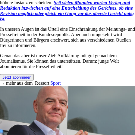
höhere Instanz entscheiden.
Seit vielen Monaten warten Verlag und
Redaktion inzwischen auf eine Entscheidung des Gerichtes, ob eine
Revision möglich oder gleich ein Gang vor das oberste Gericht nötig
ist.
In unseren Augen ist das Urteil eine Einschränkung der Meinungs- und
Pressefreiheit in der Bundesrepublik. Aber auch umgekehrt wird
Bürgerinnen und Bürgern erschwert, sich aus verschiedenen Quellen
frei zu informieren.
Genau das aber ist unser Ziel: Aufklärung mit gut gemachtem
Journalismus. Sie können das unterstützen. Darum: junge Welt
abonnieren für die Pressefreiheit!
Jetzt abonnieren
→
mehr aus dem
Ressort
Sport