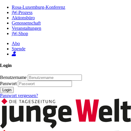
Zum
Rosa-Luxemburg-Konferenz
Inhalt
jW-Prozess
der
Aktionsbüro
Seite
Genossenschaft
Veranstaltungen
jW-Shop
Abo
Spende
Login
Benutzername
Passwort
Login
Passwort vergessen?