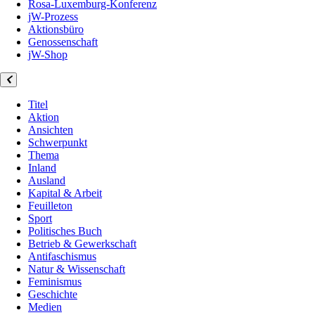
Rosa-Luxemburg-Konferenz
jW-Prozess
Aktionsbüro
Genossenschaft
jW-Shop
Titel
Aktion
Ansichten
Schwerpunkt
Thema
Inland
Ausland
Kapital & Arbeit
Feuilleton
Sport
Politisches Buch
Betrieb & Gewerkschaft
Antifaschismus
Natur & Wissenschaft
Feminismus
Geschichte
Medien