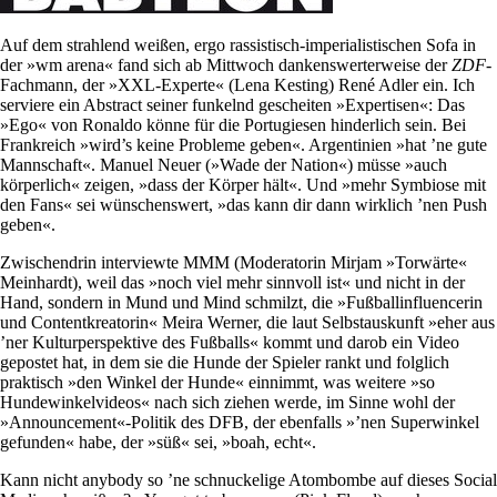
Auf dem strahlend weißen, ergo rassistisch-imperialistischen Sofa in
der »wm arena« fand sich ab Mittwoch dankenswerterweise der
ZDF
-
Fachmann, der »XXL-Experte« (Lena Kesting) René Adler ein. Ich
serviere ein Abstract seiner funkelnd gescheiten »Expertisen«: Das
»Ego« von Ronaldo könne für die Portugiesen hinderlich sein. Bei
Frankreich »wird’s keine Probleme geben«. Argentinien »hat ’ne gute
Mannschaft«. Manuel Neuer (»Wade der Nation«) müsse »auch
körperlich« zeigen, »dass der Körper hält«. Und »mehr Symbiose mit
den Fans« sei wünschenswert, »das kann dir dann wirklich ’nen Push
geben«.
Zwischendrin interviewte MMM (Moderatorin Mirjam »Torwärte«
Meinhardt), weil das »noch viel mehr sinnvoll ist« und nicht in der
Hand, sondern in Mund und Mind schmilzt, die »Fußballinfluencerin
und Contentkreatorin« Meira Werner, die laut Selbstauskunft »eher aus
’ner Kulturperspektive des Fußballs« kommt und darob ein Video
gepostet hat, in dem sie die Hunde der Spieler rankt und folglich
praktisch »den Winkel der ­Hunde« einnimmt, was weitere »so
Hundewinkelvideos« nach sich ziehen werde, im Sinne wohl der
»Announcement«-Politik des DFB, der ebenfalls »’nen Superwinkel
gefunden« habe, der »süß« sei, »boah, echt«.
Kann nicht anybody so ’ne schnuckelige Atombombe auf dieses Social