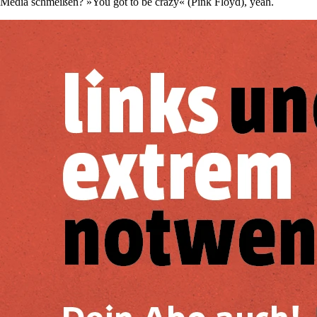
Media schmeißen? »You got to be crazy« (Pink Floyd), yeah.