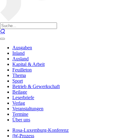
Ausgaben
Inland
Ausland
Kapital & Arbeit
Feuilleton
Thema
Sport
Betrieb & Gewerkschaft
Beilage
Leserbriefe
Verlag
Veranstaltungen
Termine
Über uns
Rosa-Luxemburg-Konferenz
jW-Prozess