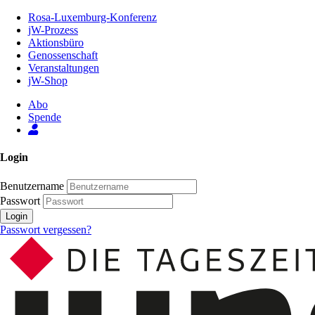
Zum
Rosa-Luxemburg-Konferenz
Inhalt
jW-Prozess
der
Aktionsbüro
Seite
Genossenschaft
Veranstaltungen
jW-Shop
Abo
Spende
Login
Benutzername
Passwort
Login
Passwort vergessen?