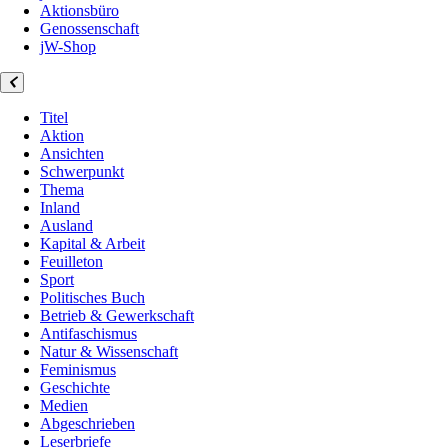
Aktionsbüro
Genossenschaft
jW-Shop
Titel
Aktion
Ansichten
Schwerpunkt
Thema
Inland
Ausland
Kapital & Arbeit
Feuilleton
Sport
Politisches Buch
Betrieb & Gewerkschaft
Antifaschismus
Natur & Wissenschaft
Feminismus
Geschichte
Medien
Abgeschrieben
Leserbriefe