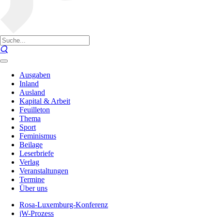
Ausgaben
Inland
Ausland
Kapital & Arbeit
Feuilleton
Thema
Sport
Feminismus
Beilage
Leserbriefe
Verlag
Veranstaltungen
Termine
Über uns
Rosa-Luxemburg-Konferenz
jW-Prozess