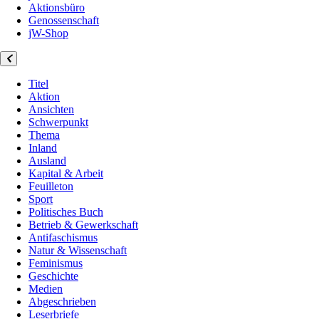
Aktionsbüro
Genossenschaft
jW-Shop
Titel
Aktion
Ansichten
Schwerpunkt
Thema
Inland
Ausland
Kapital & Arbeit
Feuilleton
Sport
Politisches Buch
Betrieb & Gewerkschaft
Antifaschismus
Natur & Wissenschaft
Feminismus
Geschichte
Medien
Abgeschrieben
Leserbriefe