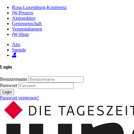
Zum
Rosa-Luxemburg-Konferenz
Inhalt
jW-Prozess
der
Aktionsbüro
Seite
Genossenschaft
Veranstaltungen
jW-Shop
Abo
Spende
Login
Benutzername
Passwort
Login
Passwort vergessen?