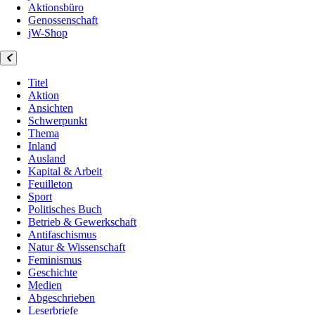
Aktionsbüro
Genossenschaft
jW-Shop
Titel
Aktion
Ansichten
Schwerpunkt
Thema
Inland
Ausland
Kapital & Arbeit
Feuilleton
Sport
Politisches Buch
Betrieb & Gewerkschaft
Antifaschismus
Natur & Wissenschaft
Feminismus
Geschichte
Medien
Abgeschrieben
Leserbriefe