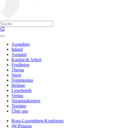
Ausgaben
Inland
Ausland
Kapital & Arbeit
Feuilleton
Thema
Sport
Feminismus
Beilage
Leserbriefe
Verlag
Veranstaltungen
Termine
Über uns
Rosa-Luxemburg-Konferenz
jW-Prozess