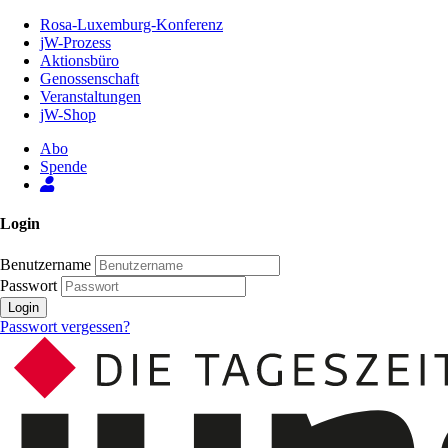
Zum
Rosa-Luxemburg-Konferenz
Inhalt
jW-Prozess
der
Aktionsbüro
Seite
Genossenschaft
Veranstaltungen
jW-Shop
Abo
Spende
Login
Benutzername
Passwort
Login
Passwort vergessen?